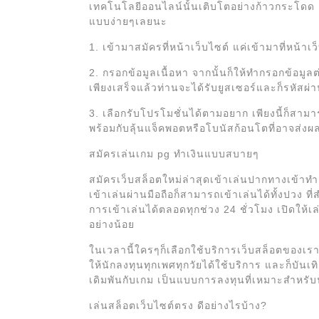
เทคโนโลยีออนไลน์นั้นเติบโตอย่างก้าวกระโดด ก
แบบง่ายๆเลยนะ
1. เข้ามาสมัครที่หน้าเว็บไซต์ แค่เข้ามาที่หน้า
2. กรอกข้อมูลเนื้อหา จากนั้นก็ให้ทำกรอกข้อมูล
เพียงเสร็จแล้วท่านจะได้รับยูสเซอร์และก็รหัสผ่
3. เลือกรับโปรโมชั่นได้ตามอยาก เพียงนี้ก็สา
พร้อมกับลุ้นแจ็คพอตหรือโบนัสก้อนโตที่อาจส่งผ
สมัครเล่นเกม pg ทำเงินแบบสบายๆ
สมัครเว็บสล็อตใหม่ล่าสุดเข้าเล่นปากทางเข้า
เข้าเล่นผ่านมือถือก็สามารถเข้าเล่นได้ทั้งปวง ที
การเข้าเล่นได้ตลอดทุกช่วง 24 ชั่วโมง เปิดให้เล
อย่างน้อย
ในเวลานี้ใครๆก็เลือกใช้บริการเว็บสล็อตของเราท
ให้นักลงทุนทุกเพศทุกวัยได้ใช้บริการ และก็บันเ
เดิมพันกับเกม เป็นแบบการลงทุนที่เหมาะสำหรับน
เล่นสล็อตเว็บไซต์ตรง ดีอย่างไรบ้าง?