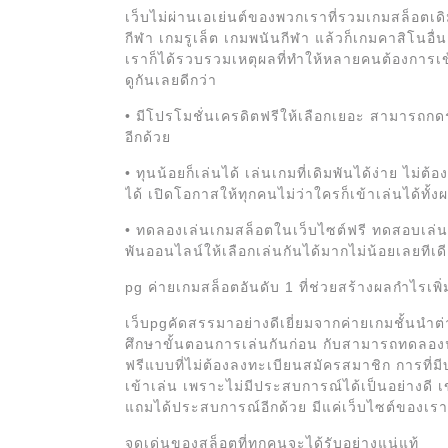
เว็บไม่ผ่านเอเย่นต์ของพวกเราที่รวมเกมสล็อตเด
กีฬา เกมรูเล็ต เกมพนันกีฬา แล้วก็เกมคาสิโนอื
เราก็ได้รวบรวมเหตุผลที่ทำให้หลายคนต้องการเ
ดูกันเลยดีกว่า
• มีโปรโมชั่นเครดิตฟรีให้เลือกเยอะ สามารถกดรั
อีกด้วย
• ทุนน้อยก็เล่นได้ เล่นเกมที่เดิมพันได้ง่าย ไม่
ได้ เปิดโอกาสให้ทุกคนไม่ว่าใครก็เข้าเล่นได้ทั้ง
• ทดลองเล่นเกมสล็อตในเว็บไซต์ฟรี ทดสอบเล่น
พันออนไลน์ให้เลือกเล่นกันได้มากไม่น้อยเลยทีเด
pg ค่ายเกมสล็อตอันดับ 1 ที่ช่วยสร้างผลกำไรเพิ่ม
เว็บpgคัดสรรมาอย่างดีเยี่ยมจากค่ายเกมชั้นนำ
ศึกษาขั้นตอนการเล่นกันก่อน กับสามารถทดลองนำ
ฟรีแบบที่ไม่ต้องลงทะเบียนสมัครสมาชิก การที่มี
เข้าเล่น เพราะไม่มีประสบการณ์ได้เป็นอย่างดี 
แถมได้ประสบการณ์อีกด้วย มีแค่เว็บไซต์ของเราเ
จุดเด่นของสล็อตที่ทุกคนจะได้รับอย่างแน่แท้