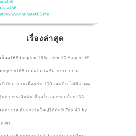
faro168
สล็อต456
https://www.puntaek66.me
เรื่องล่าสุด
สล็อต168 tangtem168e.com 10 August 69
tangtem168 เกมสดภาพชัด บรรยากาศ
พรีเมียม ชวนเพื่อนรับ 100 เล่นลื่น ไม่มีสะดุด
คุ้มค่าการเดิมพัน ที่สุดในวงการ สล็อต168
สมัครง่าย ลุ้นรางวัลใหญ่ได้ทันที Top 40 by
Juliet