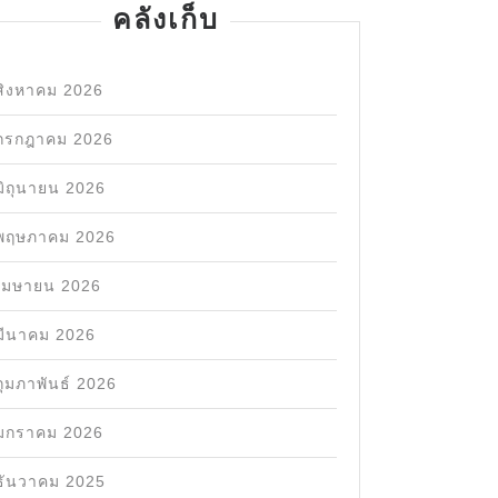
คลังเก็บ
สิงหาคม 2026
กรกฎาคม 2026
มิถุนายน 2026
พฤษภาคม 2026
เมษายน 2026
มีนาคม 2026
กุมภาพันธ์ 2026
มกราคม 2026
ธันวาคม 2025