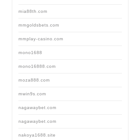
mia88th.com
mmgoldsbets.com
mmplay-casino.com
mono1688
mono16888.com
moza888.com
mwin9s.com
nagawaybet.com
nagawaybet.com
nakoya1688.site