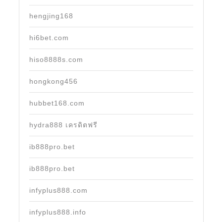
hengjing168
hi6bet.com
hiso8888s.com
hongkong456
hubbet168.com
hydra888 เครดิตฟรี
ib888pro.bet
ib888pro.bet
infyplus888.com
infyplus888.info