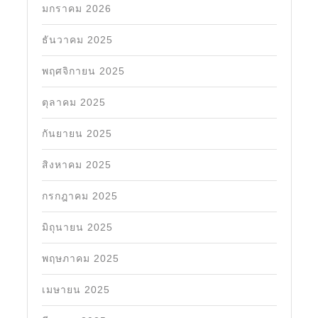
มกราคม 2026
ธันวาคม 2025
พฤศจิกายน 2025
ตุลาคม 2025
กันยายน 2025
สิงหาคม 2025
กรกฎาคม 2025
มิถุนายน 2025
พฤษภาคม 2025
เมษายน 2025