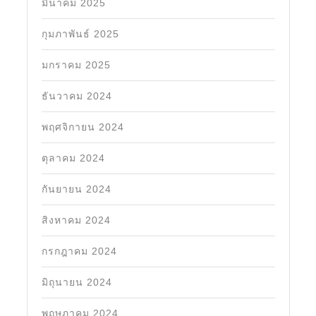
มีนาคม 2025
กุมภาพันธ์ 2025
มกราคม 2025
ธันวาคม 2024
พฤศจิกายน 2024
ตุลาคม 2024
กันยายน 2024
สิงหาคม 2024
กรกฎาคม 2024
มิถุนายน 2024
พฤษภาคม 2024