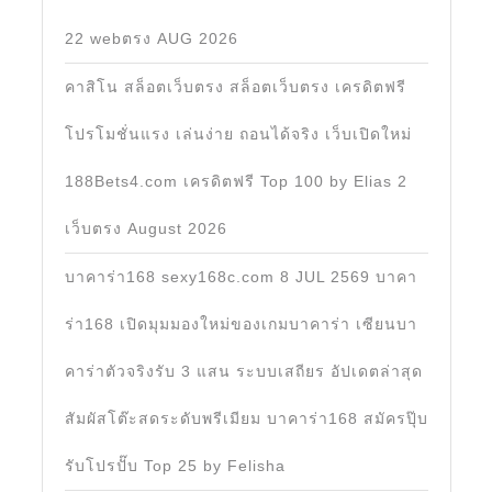
22 webตรง AUG 2026
คาสิโน สล็อตเว็บตรง สล็อตเว็บตรง เครดิตฟรี
โปรโมชั่นแรง เล่นง่าย ถอนได้จริง เว็บเปิดใหม่
188Bets4.com เครดิตฟรี Top 100 by Elias 2
เว็บตรง August 2026
บาคาร่า168 sexy168c.com 8 JUL 2569 บาคา
ร่า168 เปิดมุมมองใหม่ของเกมบาคาร่า เซียนบา
คาร่าตัวจริงรับ 3 แสน ระบบเสถียร อัปเดตล่าสุด
สัมผัสโต๊ะสดระดับพรีเมียม บาคาร่า168 สมัครปุ๊บ
รับโปรปั๊บ Top 25 by Felisha