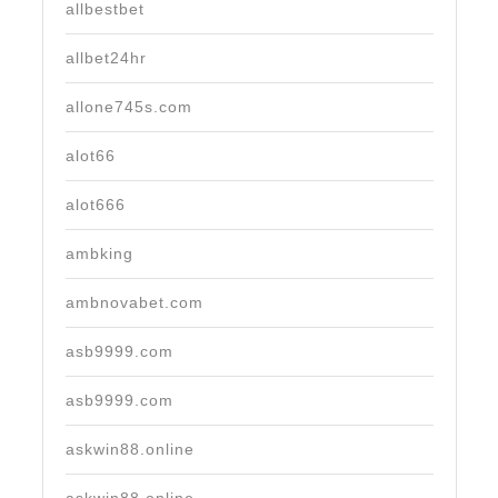
allbestbet
allbet24hr
allone745s.com
alot66
alot666
ambking
ambnovabet.com
asb9999.com
asb9999.com
askwin88.online