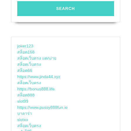
1st.com
3
ก.ย.
2023
joker123
สล็อต168
สล็อตเว็บตรง แตกง่าย
สล็อตเว็บตรง
สล็อต66
https://www.jinda44.xyz
สล็อตเว็บตรง
https://bonus888.life
สล็อต888
slot99
https://www.pussy888fun.io
บาคาร่า
slotxo
สล็อตเว็บตรง