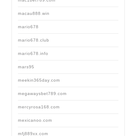
mac1bet789.com
macau888.win
mario678
mario678.club
mario678.info
mars95
meekin365day.com
megawaysbet789.com
mercyrosa168.com
mexicanoo.com
mfj889xx.com