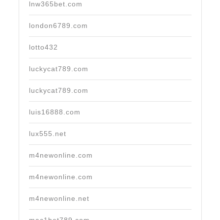
lnw365bet.com
london6789.com
lotto432
luckycat789.com
luckycat789.com
luis16888.com
lux555.net
m4newonline.com
m4newonline.com
m4newonline.net