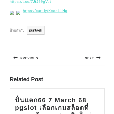
https://t.co/7JtJ99gVet
https://cutt.ly/KeooL1Hg
puntaek
ป้ายกำกับ:
แนะแนว
เรื่อง
PREVIOUS
NEXT
Previous
Next
post:
post:
Related Post
ปั่นแตก66 7 March 68
pgslot เลือกเกมสล็อตที่