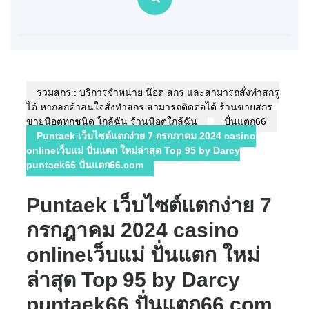
รวมสกรู : บริการจำหน่าย น๊อต สกรู และสามารถสั่งทำสกรู
ได้ หากลูกค้าสนใจสั่งทำสกรู สามารถติดต่อได้ ร้านขายสกรู
ขายน๊อตทุกชนิด ใกล้ฉัน ร้านน๊อตใกล้ฉัน
ปั่นแตก66
Puntaek เว็บไซต์แตกง่าย 7 กรกฎาคม 2024 casino
onlineเว็บแม่ ปั่นแตก ใหม่ล่าสุด Top 95 by Darcy
puntaek66 ปั่นแตก66.com
Puntaek เว็บไซต์แตกง่าย 7
กรกฎาคม 2024 casino
onlineเว็บแม่ ปั่นแตก ใหม่
ล่าสุด Top 95 by Darcy
puntaek66 ปั่นแตก66.com