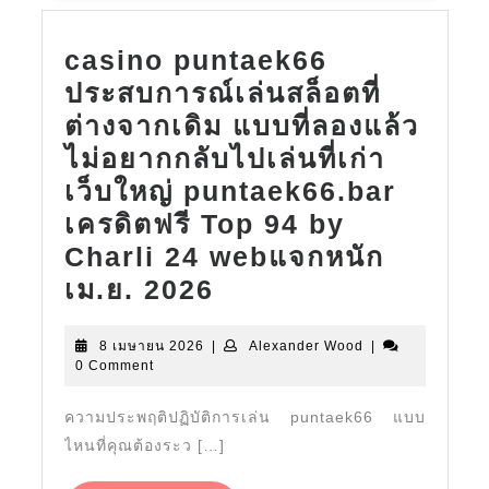
ที่
เหมาะ
casino puntaek66
กับ
ประสบการณ์เล่นสล็อตที่
คุณ
ต่างจากเดิม แบบที่ลองแล้ว
สมาชิก
ไม่อยากกลับไปเล่นที่เก่า
ใหม่
เว็บใหญ่ puntaek66.bar
รับ
เครดิตฟรี Top 94 by
100%
Charli 24 webแจกหนัก
สมัคร
casino
เม.ย. 2026
พี
puntaek66
จี
8
Alexander
8 เมษายน 2026
|
Alexander Wood
|
ประสบการณ์
สล็อต
เมษายน
Wood
0 Comment
เล่น
2026
ง่าย
สล็อต
ความประพฤติปฏิบัติการเล่น puntaek66 แบบ
รวม
ไหนที่คุณต้องระว […]
ที่
เกม
ต่าง