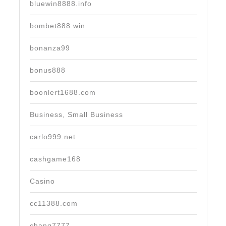
bluewin8888.info
bombet888.win
bonanza99
bonus888
boonlert1688.com
Business, Small Business
carlo999.net
cashgame168
Casino
cc11388.com
chang7777