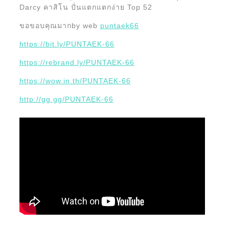
Darcy คาสิโน ปั่นแตกแตกง่าย Top 52
ขอขอบคุณมากby web
puntaek66
https://bit.ly/PUNTAEK-66
https://rebrand.ly/PUNTAEK-66
https://wow.in.th/PUNTAEK-66
http://gg.gg/PUNTAEK-66