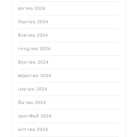
ตุลาคม 2024
กันยายน 2024
สิงหาคม 2024
กรกฎาคม 2024
มิถุนายน 2024
พฤษภาคม 2024
เมษายน 2024
มีนาคม 2024
กุมภาพันธ์ 2024
มกราคม 2024