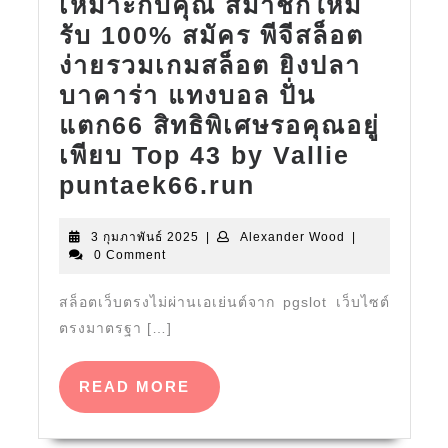
เหมาะกับคุณ สมาชิกใหม่
รับ 100% สมัคร พีจีสล็อต
ง่ายรวมเกมสล็อต ยิงปลา
บาคาร่า แทงบอล ปั่น
แตก66 สิทธิพิเศษรอคุณอยู่
เพียบ Top 43 by Vallie
ปั่น
puntaek66.run
แตก66
3
Alexander
3 กุมภาพันธ์ 2025
|
Alexander Wood
|
7
กุมภาพันธ์
Wood
0 Comment
March
2025
68
สล็อตเว็บตรงไม่ผ่านเอเย่นต์จาก pgslot เว็บไซต์
ตรงมาตรฐา […]
pgslot
เลือก
READ
READ MORE
เกม
MORE
สล็อต