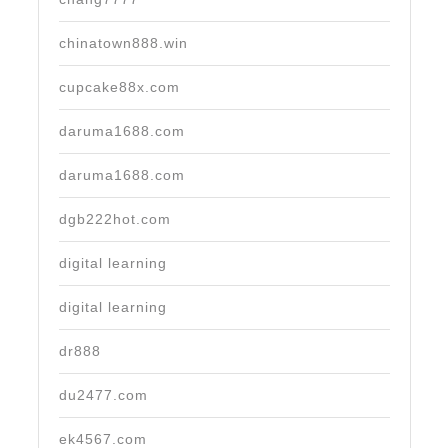
chinatown888.win
cupcake88x.com
daruma1688.com
daruma1688.com
dgb222hot.com
digital learning
digital learning
dr888
du2477.com
ek4567.com