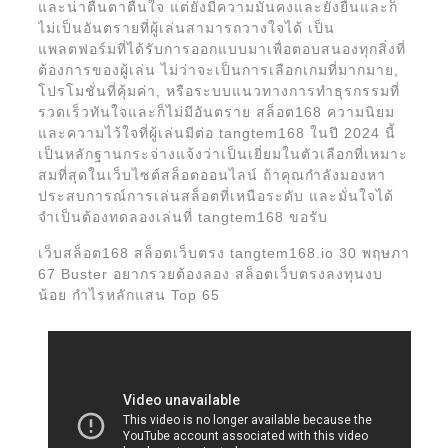
และน่าตื่นตาตื่นใจ แต่ยังมีความมั่นคงและยั่งยืนและก็
ไม่เป็นอันตรายที่ผู้เล่นสามารถวางใจได้ เป็น
แพลตฟอร์มที่ได้รับการออกแบบมาเพื่อตอบสนองทุกสิ่งที่
ต้องการของผู้เล่น ไม่ว่าจะเป็นการเลือกเกมที่มากมาย,
โปรโมชั่นที่คุ้มค่า, หรือระบบแนวทางการทำธุรกรรมที่
รวดเร็วทันใจและก็ไม่มีอันตราย สล็อต168 ความนิยม
และความไว้ใจที่ผู้เล่นมีต่อ tangtem168 ในปี 2024 นี้
เป็นหลักฐานกระจ่างแจ้งว่าเป็นเยี่ยมในตัวเลือกที่เหมาะ
สมที่สุดในเว็บไซต์สล็อตออนไลน์ ถ้าคุณกำลังมองหา
ประสบการณ์การเล่นสล็อตที่เหนือระดับ และมั่นใจได้
จำเป็นต้องทดลองเล่นที่ tangtem168 ขอรับ
เว็บสล็อต168 สล็อตเว็บตรง tangtem168.io 30 พฤษภา
67 Buster อยากรวยต้องลอง สล็อตเว็บตรงลงทุนงบ
น้อย กำไรหลักแสน Top 65