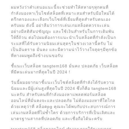
ผมหวังว่าคำเสนอแนะนี้จะช่วยทำให้สหายๆทุกคนที่
กำลังมองหาเว็บไซต์สล็อตที่เหมาะสมสำหรับมือใหม่ได้
ตรึกตรองและเลือกเว็บไซต์ที่เยี่ยมที่สุดสำหรับตนเอง
ครับผม ดังนี้ อย่าลืมว่าการเล่นเกมสล็อตควรจะเล่น
อย่างมีสติสัมปชัญญะ และใช้เงินสำหรับในการเดิมพัน
ให้ถี่ถ้วน ต่อไปผมต้องการแนะนำเว็บสล็อตที่กำลังเป็นก
ระแสที่ได้รับความนิยมเล่นสุดๆในช่วงเวลานี้ครับ ไม่
เป็นอันตราย มั่นคง และมีความน่าไว้วางใจสุดๆมีทุกข้อ
ที่ทางผมพูดถึงข้างบนขอรับ
ชี้แนะเว็บสล็อต tangtem168 มั่นคง ปลอดภัย เว็บสล็อต
ที่มีคนเล่นมากที่สุดในปี 2024 !
วันนี้ผมอยากมาชี้แนะเว็บไซต์สล็อตที่กำลังได้รับความ
นิยมและมีผู้เล่นสูงที่สุดในปี 2024 ซึ่งก็คือ tangtem168
นะครับ สำหรับคนที่กำลังมองหาแพลตฟอร์มสล็อต
ออนไลน์ที่มั่นคงจะและปลอดภัย ไม่ต้องมองหาที่ใดไกล
ด้วยเหตุว่าที่ สล็อตpg คุณจะได้พบกับประสบการณ์การ
เล่นเกมสล็อตที่ไม่ซ้ำใคร ด้วยการบริการที่เป็นเลิศและ
มาตรฐานสากลที่ปลอดภัย และเชื่อถือได้นะครับ
tangtem168 สล็อตออนไลน์ ทำงานภายใต้ระบบการ