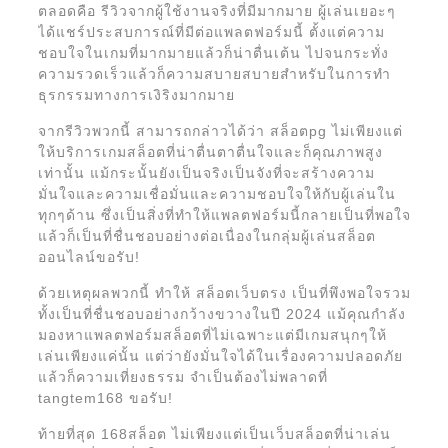
ตลอดคือ รีวิวจากผู้ใช้งานจริงที่มีมากมาย ผู้เล่นเยอะๆ
ได้แชร์ประสบการณ์ที่มีต่อแพลตฟอร์มนี้ ตั้งแต่ความ
ชอบใจในเกมที่มากมายแล้วก็น่าตื่นเต้น ไปจนกระทั่ง
ความรวดเร็วแล้วก็ความสบายสบายสำหรับในการทำ
ธุรกรรมทางการเงิริงมากมาย
จากรีวิวพวกนี้ สามารถกล่าวได้ว่า สล็อตpg ไม่เพียงแต่
ให้บริการเกมสล็อตที่น่าตื่นตาตื่นใจและก็คุณภาพสูง
เท่านั้น แม้กระนั้นยังเป็นจริงเป็นจังที่จะสร้างความ
มั่นใจและความเชื่อมั่นและความชอบใจให้กับผู้เล่นใน
ทุกๆด้าน ซึ่งเป็นสิ่งที่ทำให้แพลตฟอร์มนี้กลายเป็นที่พอใจ
แล้วก็เป็นที่ชื่นชอบอย่างต่อเนื่องในกลุ่มผู้เล่นสล็อต
ออนไลน์ขอรับ!
ด้วยเหตุผลพวกนี้ ทำให้ สล็อตเว็บตรง เป็นที่พึงพอใจรวม
ทั้งเป็นที่ชื่นชอบอย่างกว้างขวางในปี 2024 แม้คุณกำลัง
มองหาแพลตฟอร์มสล็อตที่ไม่เฉพาะแต่มีเกมสนุกๆให้
เล่นเพียงแค่นั้น แต่ว่ายังมั่นใจได้ในเรื่องความปลอดภัย
แล้วก็ความเที่ยงธรรม จำเป็นต้องไม่พลาดที่
tangtem168 ขอรับ!
ท้ายที่สุด 168สล็อต ไม่เพียงแต่เป็นเว็บสล็อตที่น่าเล่น