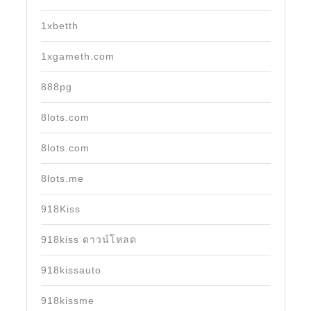
1xbetth
1xgameth.com
888pg
8lots.com
8lots.com
8lots.me
918Kiss
918kiss ดาวน์โหลด
918kissauto
918kissme