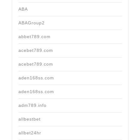
ABA
ABAGroup2
abbet789.com
acebet789.com
acebet789.com
aden168ss.com
aden168ss.com
adm789.info
allbestbet
allbet24hr