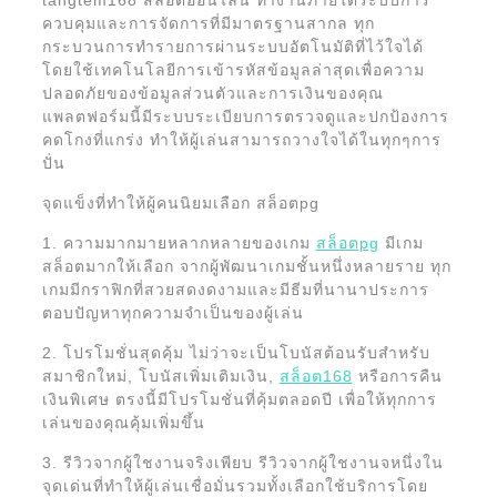
ควบคุมและการจัดการที่มีมาตรฐานสากล ทุก
กระบวนการทำรายการผ่านระบบอัตโนมัติที่ไว้ใจได้
โดยใช้เทคโนโลยีการเข้ารหัสข้อมูลล่าสุดเพื่อความ
ปลอดภัยของข้อมูลส่วนตัวและการเงินของคุณ
แพลตฟอร์มนี้มีระบบระเบียบการตรวจดูและปกป้องการ
คดโกงที่แกร่ง ทำให้ผู้เล่นสามารถวางใจได้ในทุกๆการ
ปั่น
จุดแข็งที่ทำให้ผู้คนนิยมเลือก สล็อตpg
1. ความมากมายหลากหลายของเกม
สล็อตpg
มีเกม
สล็อตมากให้เลือก จากผู้พัฒนาเกมชั้นหนึ่งหลายราย ทุก
เกมมีกราฟิกที่สวยสดงดงามและมีธีมที่นานาประการ
ตอบปัญหาทุกความจำเป็นของผู้เล่น
2. โปรโมชั่นสุดคุ้ม ไม่ว่าจะเป็นโบนัสต้อนรับสำหรับ
สมาชิกใหม่, โบนัสเพิ่มเติมเงิน,
สล็อต168
หรือการคืน
เงินพิเศษ ตรงนี้มีโปรโมชั่นที่คุ้มตลอดปี เพื่อให้ทุกการ
เล่นของคุณคุ้มเพิ่มขึ้น
3. รีวิวจากผู้ใชงานจริงเพียบ รีวิวจากผู้ใชงานจหนึ่งใน
จุดเด่นที่ทำให้ผู้เล่นเชื่อมั่นรวมทั้งเลือกใช้บริการโดย