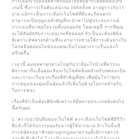
การเลือกเว็บสล็อตสำหรับมือใหม่ที่อยากได้ทดลองเล่น
เกมนี้ ซึ่งการเริ่มต้นเล่นเกม 168สล็อต อาจดูราวกับว่า
ง่าย แม้กระนั้นการเลือกเว็บไซต์ที่ดีและก็สมควร
สามารถเป็นกุญแจสำคัญที่จะนำพาไปสู่ประสบการณ์
การเล่นที่น่าพอใจรวมทั้งปลอดภัย โดยเหตุนี้ การที่คุณ
จะได้สัมผัสกับการเล่นเกมที่สุดยอด จำเป็นจะต้องพินิจ
พิเคราะห์หลายๆด้านที่จะสามารถช่วยให้การเดินทางใน
โลกสล็อตออนไลน์ของคุณเป็นไปอย่างราบรื่นและก็
ครึกครื้น
เวลานี้ ผมขอพาทุกท่านไปดูกันว่ามีอะไรบ้างที่ควรจะ
พิจารณาถึงเมื่อคุณเลือกเว็บไซต์สล็อตสำหรับทดลองปั่น
และเราจะเริ่มจากเรื่องที่สำคัญที่สุด เพื่อมั่นใจว่าทุกๆ
การหมุนของคุณนั้นคุ้มแล้วก็เต็มไปด้วยโอกาสสำหรับ
ในการชนะ
เรื่องที่จำเป็นต้องพินิจพิเคราะห์มีหลายประเภทดังต่อไป
นี้ครับผม
1. ความน่านับถือของเว็บไซต์ ควรเลือกเว็บไซต์ที่มีรีวิว
ดีแล้วก็ได้รับการยอมรับจากผู้ใช้มากมาย ถ้าเว็บนั้นมี
การสมัครสมาชิกอย่างถูกกฎหมายรวมทั้งมีการตรวจ
สอบที่เชื่อถือได้ โน่นเป็นคุณสามารถวางใจได้ว่าการ