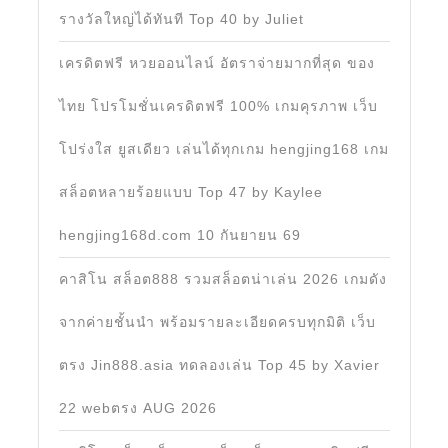
รางวัลใหญ่ได้ทันที Top 40 by Juliet
เครดิตฟรี หวยออนไลน์ อัตราจ่ายมากที่สุด ของ
ไทย โปรโมชั่นเครดิตฟรี 100% เกมคุรภาพ เว็บ
โปร่งใส ยูสเดียว เล่นได้ทุกเกม hengjing168 เกม
สล็อตหลายร้อยแบบ Top 47 by Kaylee
hengjing168d.com 10 กันยายน 69
คาสิโน สล็อต888 รวมสล็อตน่าเล่น 2026 เกมดัง
จากค่ายชั้นนำ พร้อมรายละเอียดครบทุกมิติ เว็บ
ตรง Jin888.asia ทดลองเล่น Top 45 by Xavier
22 webตรง AUG 2026