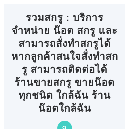
Skip
to
รวมสกรู : บริการ
content
จำหน่าย น๊อต สกรู และ
สามารถสั่งทำสกรูได้
หากลูกค้าสนใจสั่งทำสก
รู สามารถติดต่อได้
ร้านขายสกรู ขายน๊อต
ทุกชนิด ใกล้ฉัน ร้าน
น๊อตใกล้ฉัน