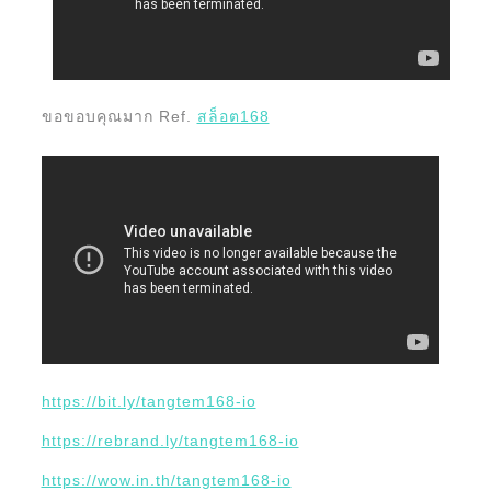
ขอขอบคุณมาก Ref.
สล็อต168
https://bit.ly/tangtem168-io
https://rebrand.ly/tangtem168-io
https://wow.in.th/tangtem168-io