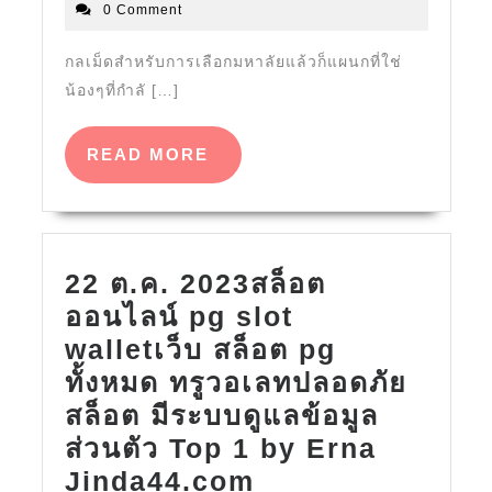
ร้าน
พฤษภาคม
Wood
0 Comment
ลัย
2024
ขาย
มหาวิทยาลัย
กลเม็ดสำหรับการเลือกมหาลัยแล้วก็แผนกที่ใช่
สกรู
น้องๆที่กำลั […]
ราชภัฏ
ขาย
สวนสุนันทา
น๊อต
READ
READ MORE
ราชภัฏ
ทุก
MORE
อันดับ1อันดับ
ชนิด
1
ใกล้
มหาวิทยาลัย
ฉัน
22 ต.ค. 2023สล็อต
ราชภัฏ
ร้าน
ออนไลน์ pg slot
มหาวิทยาลัย
น๊อต
walletเว็บ สล็อต pg
ราชภัฏ
ใกล้
ทั้งหมด ทรูวอเลทปลอดภัย
รับ
ฉัน
สล็อต มีระบบดูแลข้อมูล
สมัคร
ส่วนตัว Top 1 by Erna
นักศึกษา
22
Jinda44.com