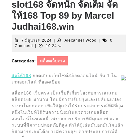
slot168 จัดหนัก จัดเต็ม จัด
ให้168 Top 89 by Marcel
Judhai168.win
7
Alexander
7 มิถุนายน 2024
|
Alexander Wood
|
0
มิถุนายน
Wood
Comment
|
10:24 น.
2024
Categories:
สล็อตเว็บตรง
จัดให้168
ยอดเยี่ยมเว็บไซต์สล็อตออนไลน์ ยืน 1 ใน
เกมออนไลน์ ที่ยอดเยี่ยม
สล็อต168 เว็บตรง เป็นเว็บที่เกี่ยวโยงกับการเล่นเกม
สล็อต168 มานาน โดยมีการปรับปรุงและเปลี่ยนแปลง
ระบบโดยตลอด เพื่อให้ผู้เล่นได้รับประสบการณ์ที่ดีที่สุด
หนึ่งในเว็บที่ได้รับความนิยมในแวดวงเกมสล็อต
ออนไลน์ในขณะนี้ เพราะการบริการที่มีคุณภาพ และ
ระบบที่มีความปลอดภัยที่สูง ทำให้ผู้เล่นมั่นอกมั่นใจแล้ว
ก็สามารถเล่นได้อย่างมีความสุข ด้วยประสบการณ์ที่