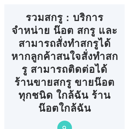
Skip
to
รวมสกรู : บริการ
content
จำหน่าย น๊อต สกรู และ
สามารถสั่งทำสกรูได้
หากลูกค้าสนใจสั่งทำสก
รู สามารถติดต่อได้
ร้านขายสกรู ขายน๊อต
ทุกชนิด ใกล้ฉัน ร้าน
น๊อตใกล้ฉัน