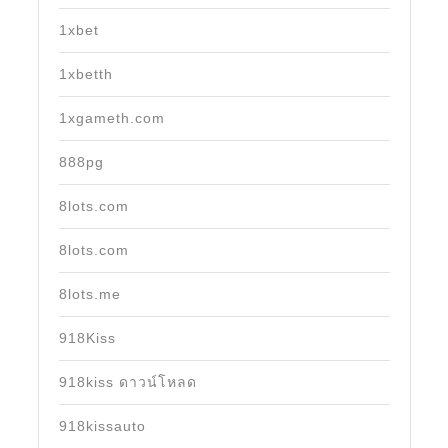
1xbet
1xbetth
1xgameth.com
888pg
8lots.com
8lots.com
8lots.me
918Kiss
918kiss ดาวน์โหลด
918kissauto