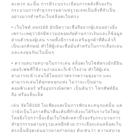
สะดวก ฉะนั้น การมีระบบระเบียบการคลังที่รองรับ
กระบวนการทำธุรกรรมผ่านทรูวอเลทเป็นสิ่งที่จำเป็น
อย่างมากสำหรับเว็บสล็อตเว็บตรง
• เว็บไซต์ slot168 มักมีความเชื่อถือจากผู้เล่นอย่างยิ่ง
เพราะเหตุว่ามักมีความปลอดภัยด้านการเงินและก็ข้อมูล
ส่วนตัวของผู้เล่น รวมทั้งมีการส่งเสริมลูกค้าที่ดีแล้วก็
เป็นเอกลักษณ์ ทำให้ผู้เล่นเชื่อมั่นสำหรับในการเลือกเล่น
และลงทุนกับเว็บนั้นๆ
• ความสบายสบายในการเล่น สล็อตเว็บไซต์ตรงมักมีอิน
เตอร์เฟซที่ใช้งานง่ายและก็เข้าใจง่าย ทำให้ผู้เล่น
สามารถเข้าเล่นได้โดยปราศจากความยุ่งยาก และ
สามารถเล่นได้ทุกหนทุกแห่ง ไม่ว่าจะเป็นผ่าน
คอมพิวเตอร์ หรืออุปกรณ์พกพา เป็นต้นว่า โทรศัพท์มือ
ถือ หรือแท็บเล็ต
เล่น จัดให้168 ไม่เพียงแค่เป็นการพักและสนุกแค่นั้น แต่
ว่ายังเป็นโอกาสที่น่าตื่นเต้นที่กำลังจะได้รับรางวัลใหญ่
โดยยิ่งไปกว่านั้นเมื่อเว็บไซต์เหล่านี้รองรับกระบวนการ
ทำธุรกรรมผ่านทรูวอเลทอีกด้วย การเลือกเล่นสล็อตเว็บ
ตรงนั้นมีจุดเด่นมากมายก่ายกอง ดังเช่นว่า ความสบาย