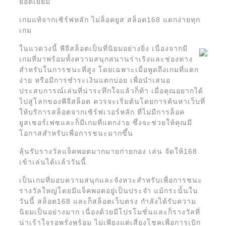
ยอดเยี่ยม
เกมแท้จากเซิร์ฟหลัก ไม่ล็อคยูส สล็อต168 แตกง่ายทุก
เกม
ในแวดวงนี้ พีจีสล็อตเป็นที่นิยมอย่างยิ่ง เนื่องจากมี
เกมที่มาพร้อมทั้งความสนุกสนานร่าเริงและช่องทาง
สำหรับในการชนะที่สูง โดยเฉพาะเมื่อพูดถึงเกมที่แตก
ง่าย หรือมีการชำระเงินแตกบ่อย เพื่อนำเสนอ
ประสบการณ์เล่นที่น่าระทึกใจแล้วก็ท้า เมื่อคุณอยากได้
ไปสู่โลกของพีจีสล็อต ควรจะเริ่มต้นโดยการค้นหาเว็บที่
ให้บริการสล็อตจากเซิร์ฟเวอร์หลัก ที่ไม่มีการล็อค
ยูสเซอร์เฟซและก็มีเกมที่แตกง่าย ซึ่งจะช่วยให้คุณมี
โอกาสสำหรับเพื่อการชนะมากขึ้น
ลุ้นรับรางวัลแจ็คพอตมากมายก่ายกอง เล่น จัดให้168
เข้าเล่นได้เเล้ววันนี้
เป็นเกมที่มอบความสนุกและจังหวะสำหรับเพื่อการชนะ
รางวัลใหญ่โดยมีแจ็คพอตอยู่เป็นประจำ แม้กระนั้นใน
วันนี้ สล็อต168 และก็สล็อตเว็บตรง กำลังได้รับความ
นิยมเป็นอย่างมาก เนื่องด้วยมีโปรโมชั่นและก็รางวัลที่
น่าเร้าใจรอพรั่งพร้อม ไม่เพียงแต่เสี่ยงโชคเพื่อการเบิก