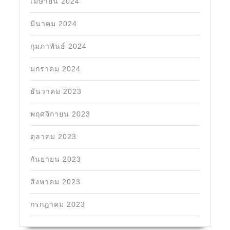
เมษายน 2024
มีนาคม 2024
กุมภาพันธ์ 2024
มกราคม 2024
ธันวาคม 2023
พฤศจิกายน 2023
ตุลาคม 2023
กันยายน 2023
สิงหาคม 2023
กรกฎาคม 2023