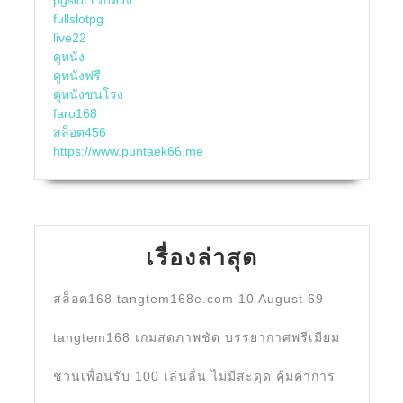
fullslotpg
live22
ดูหนัง
ดูหนังฟรี
ดูหนังชนโรง
faro168
สล็อต456
https://www.puntaek66.me
เรื่องล่าสุด
สล็อต168 tangtem168e.com 10 August 69
tangtem168 เกมสดภาพชัด บรรยากาศพรีเมียม
ชวนเพื่อนรับ 100 เล่นลื่น ไม่มีสะดุด คุ้มค่าการ