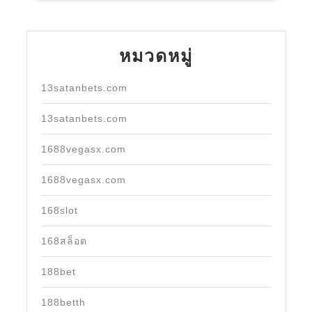
หมวดหมู่
13satanbets.com
13satanbets.com
1688vegasx.com
1688vegasx.com
168slot
168สล็อต
188bet
188betth