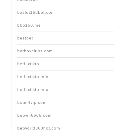
baslot168bet.com
bbp168.me
bestbet
betboxclubs.com
betflixtikto
betflixtikto.info
betflixtikto.info
betm4vip.com
betwin6666.com
betworld369hot.com