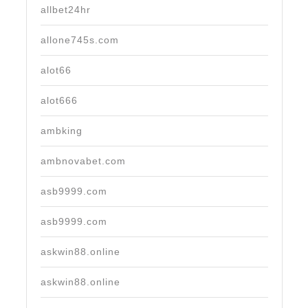
allbet24hr
allone745s.com
alot66
alot666
ambking
ambnovabet.com
asb9999.com
asb9999.com
askwin88.online
askwin88.online