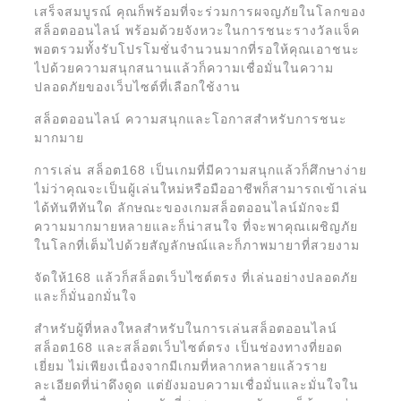
เสร็จสมบูรณ์ คุณก็พร้อมที่จะร่วมการผจญภัยในโลกของ
สล็อตออนไลน์ พร้อมด้วยจังหวะในการชนะรางวัลแจ็ค
พอตรวมทั้งรับโปรโมชั่นจำนวนมากที่รอให้คุณเอาชนะ
ไปด้วยความสนุกสนานแล้วก็ความเชื่อมั่นในความ
ปลอดภัยของเว็บไซต์ที่เลือกใช้งาน
สล็อตออนไลน์ ความสนุกและโอกาสสำหรับการชนะ
มากมาย
การเล่น สล็อต168 เป็นเกมที่มีความสนุกแล้วก็ศึกษาง่าย
ไม่ว่าคุณจะเป็นผู้เล่นใหม่หรือมืออาชีพก็สามารถเข้าเล่น
ได้ทันทีทันใด ลักษณะของเกมสล็อตออนไลน์มักจะมี
ความมากมายหลายและก็น่าสนใจ ที่จะพาคุณเผชิญภัย
ในโลกที่เต็มไปด้วยสัญลักษณ์และก็ภาพมายาที่สวยงาม
จัดให้168 แล้วก็สล็อตเว็บไซต์ตรง ที่เล่นอย่างปลอดภัย
และก็มั่นอกมั่นใจ
สำหรับผู้ที่หลงใหลสำหรับในการเล่นสล็อตออนไลน์
สล็อต168 และสล็อตเว็บไซต์ตรง เป็นช่องทางที่ยอด
เยี่ยม ไม่เพียงเนื่องจากมีเกมที่หลากหลายแล้วราย
ละเอียดที่น่าดึงดูด แต่ยังมอบความเชื่อมั่นและมั่นใจใน