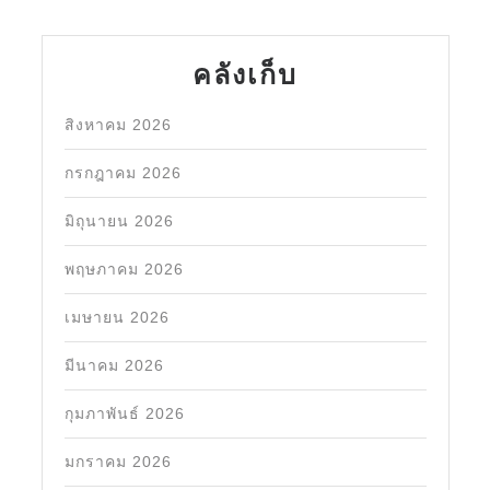
คลังเก็บ
สิงหาคม 2026
กรกฎาคม 2026
มิถุนายน 2026
พฤษภาคม 2026
เมษายน 2026
มีนาคม 2026
กุมภาพันธ์ 2026
มกราคม 2026