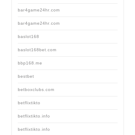
bar4game24hr.com
bar4game24hr.com
baslot168
baslot168bet.com
bbp168.me
bestbet
betboxclubs.com
betflixtikto
betflixtikto.info
betflixtikto.info