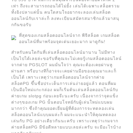
เท่า ถึงจะสามารถถอนได้ไม่ยั้ง เล่นได้เฉพาะสล็อตรวม
ทั้งยิงปลาแค่นั้น คนใดสนใจอยากจะลองเล่นสล็อต
ออนไลน์กับเราล่ะก็ ลงทะเบียนสมัครสมาชิกแล้วมาสนุ
กกันขอรับ
ที่สุดของเกมสล็อตออนไลน์จาก พีจีสล็อต เกมสล็อต
ออนไลน์ที่มาพร้อมจุดเด่นเยอะมาก มาดูกัน!
สำหรับคนใดกันที่เล่นสล็อตออนไลน์มานาน ไม่มีทาง
เป็นไปได้เลยล่ะขอรับที่คุณจะไม่เคยรู้เกมสล็อตออนไลน์
จากค่าย PGSLOT ผมมั่นใจว่า คุณจะต้องเคยผ่านหู
ผ่านตา หรือบางทีก็อาจจะเคยผ่านมือของคุณมาและก็
เป็นได้ เพราะเหตุว่าเกมสล็อตออนไลน์จากค่าย
สล็อตPG ขึ้นชื่อประเด็นการเล่นง่ายอยู่แล้ว ตอนที่ผม
เป็นมือใหม่แกะกล่อง ผมก็เริ่มต้นเล่นสล็อตออนไลน์กับ
ค่ายเกม slotpg ก่อนเลยจ๊ะนะครับ เนื่องจากว่าจุดแข็ง
ต่างๆของเกม PG นั้นตอบโจทย์กับผู้เล่นใหม่แบบผม
มากกว่า ซึ่งถ้าคุณยอดเยี่ยมผู้ที่ต้องการจะทดลองเล่น
สล็อตออนไลน์แบบผมล่ะก็ ผมจะแนะนำให้คุณทดลอง
เล่นกับ PG อย่างเดียวกันนะครับ เพราะเหตุว่าเกมจาก
ค่ายสล็อตPG มีข้อดีหลายแบบเลยล่ะครับ จะมีอะไรบ้าง