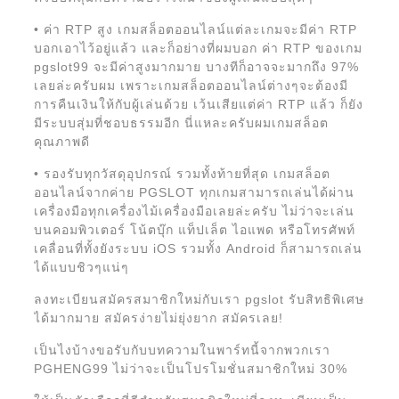
• ค่า RTP สูง เกมสล็อตออนไลน์แต่ละเกมจะมีค่า RTP
บอกเอาไว้อยู่แล้ว และก็อย่างที่ผมบอก ค่า RTP ของเกม
pgslot99 จะมีค่าสูงมากมาย บางทีก็อาจจะมากถึง 97%
เลยล่ะครับผม เพราะเกมสล็อตออนไลน์ต่างๆจะต้องมี
การคืนเงินให้กับผู้เล่นด้วย เว้นเสียแต่ค่า RTP แล้ว ก็ยัง
มีระบบสุ่มที่ชอบธรรมอีก นี่แหละครับผมเกมสล็อต
คุณภาพดี
• รองรับทุกวัสดุอุปกรณ์ รวมทั้งท้ายที่สุด เกมสล็อต
ออนไลน์จากค่าย PGSLOT ทุกเกมสามารถเล่นได้ผ่าน
เครื่องมือทุกเครื่องไม้เครื่องมือเลยล่ะครับ ไม่ว่าจะเล่น
บนคอมพิวเตอร์ โน้ตบุ๊ก แท็ปเล็ต ไอแพด หรือโทรศัพท์
เคลื่อนที่ทั้งยังระบบ iOS รวมทั้ง Android ก็สามารถเล่น
ได้แบบชิวๆแน่ๆ
ลงทะเบียนสมัครสมาชิกใหม่กับเรา pgslot รับสิทธิพิเศษ
ได้มากมาย สมัครง่ายไม่ยุ่งยาก สมัครเลย!
เป็นไงบ้างขอรับกับบทความในพาร์ทนี้จากพวกเรา
PGHENG99 ไม่ว่าจะเป็นโปรโมชั่นสมาชิกใหม่ 30%