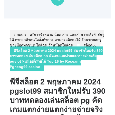
รวมสกรู : บริการจำหน่าย น๊อต สกรู และสามารถสั่งทำสกรู
ได้ หากลูกค้าสนใจสั่งทำสกรู สามารถติดต่อได้ ร้านขายสกรู
ขายน๊อตทุกชนิด ใกล้ฉัน ร้านน๊อตใกล้ฉัน
สล็อตpg
พีจีสล็อต 2 พฤษภาคม 2024 pgslot99 สมาชิกใหม่รับ 390
บาททดลองเล่นสล็อต pg คัดเกมแตกง่ายแตกง่ายจ่ายจริง
pgslot ทุนน้อยก็รวยได้ Top 16 by Roseann
Pgheng99.casino
พีจีสล็อต 2 พฤษภาคม 2024
pgslot99 สมาชิกใหม่รับ 390
บาททดลองเล่นสล็อต pg คัด
เกมแตกง่ายแตกง่ายจ่ายจริง