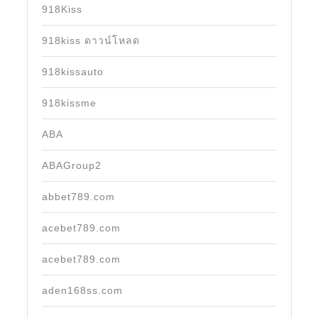
918Kiss
918kiss ดาวน์โหลด
918kissauto
918kissme
ABA
ABAGroup2
abbet789.com
acebet789.com
acebet789.com
aden168ss.com