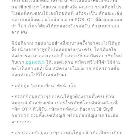
ให้เป็นตัวเลือกที่ดีสำหรับสมาชิกใหม่ที่ลงทะเบียนเป็น
สมาชิกเข้ามาโดยเฉพาะอย่างยิ่ง คุณสามารถเลือกโปร
โมชั่นที่คุณชอบได้เลยโดยทันที หรือจะเป็น ลักษณะเด่น
ของเกมสล็อตออนไลน์จากค่าย PGSLOT ที่ต้องบอกเลย
ว่า ไม่ว่าใครก็ต้องได้ทดลองจริงๆขอรับ ด้วยเหตุว่าเกม
จาก PG
มีข้อดีมากมายหลายอย่างที่ผมบางครั้งก็อาจจะไม่ได้พูด
ถึง เนื่องจากว่าพูดถึงไม่หมดจริงๆนะครับ ใครที่พอใจ
ต้องการจะมาลองเล่นล่ะก็ ลงทะเบียนสมัครสมาชิกใหม่
กับเรา
pgslot99
ได้เลยค่ะครับ สมัครฟรีไม่มีค่าใช้จ่าย
อะไรก็แล้วแต่ทั้งนั้น สมัครง่ายไม่ยุ่งยาก สมัครตามขั้น
ตอนดังต่อไปนี้ได้เลยครับผม
• คลิกปุ่ม ‘ลงทะเบียน’ ที่หน้าเว็บ
• กรอกข้อมูลต่างๆของคุณให้ถูกต้องรวมทั้งครบถ้วน
สมบูรณ์ ตัวอย่างเช่น เบอร์โทรศัพท์โทรศัพท์เคลื่อนที่
รหัส OTP ที่ได้รับ รหัสผ่านที่คุณ• ต้องการใช้ บัญชี
ธนาคาร รวมทั้งเลขที่บัญชี พร้อมตอบปัญหาเสริมเติม
จากระบบ
• ตรวจสอบข้อมูลต่างๆของคุณให้ถูก ถ้าเกิดเป็นระเบียบ