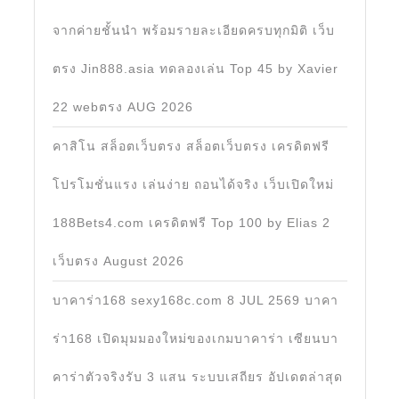
จากค่ายชั้นนำ พร้อมรายละเอียดครบทุกมิติ เว็บ
ตรง Jin888.asia ทดลองเล่น Top 45 by Xavier
22 webตรง AUG 2026
คาสิโน สล็อตเว็บตรง สล็อตเว็บตรง เครดิตฟรี
โปรโมชั่นแรง เล่นง่าย ถอนได้จริง เว็บเปิดใหม่
188Bets4.com เครดิตฟรี Top 100 by Elias 2
เว็บตรง August 2026
บาคาร่า168 sexy168c.com 8 JUL 2569 บาคา
ร่า168 เปิดมุมมองใหม่ของเกมบาคาร่า เซียนบา
คาร่าตัวจริงรับ 3 แสน ระบบเสถียร อัปเดตล่าสุด