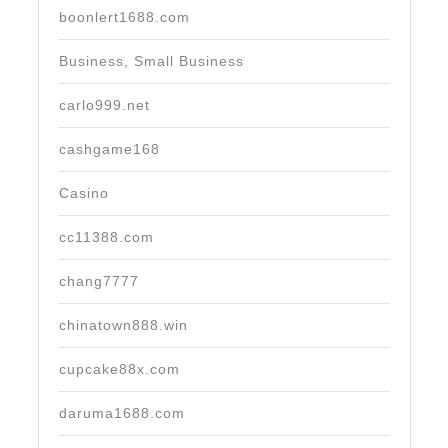
boonlert1688.com
Business, Small Business
carlo999.net
cashgame168
Casino
cc11388.com
chang7777
chinatown888.win
cupcake88x.com
daruma1688.com