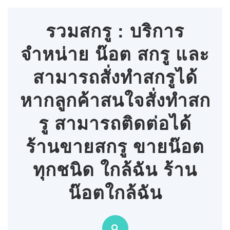
Skip
to
รวมสกรู : บริการ
content
จำหน่าย น๊อต สกรู และ
สามารถสั่งทำสกรูได้
หากลูกค้าสนใจสั่งทำสก
รู สามารถติดต่อได้
ร้านขายสกรู ขายน๊อต
ทุกชนิด ใกล้ฉัน ร้าน
น๊อตใกล้ฉัน