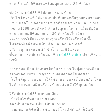
รวดเร็ว แล้วก็ทีมงานพร้อมดูแลตลอด 24 ชั่วโมง
ข้อดีของ tr1688 ที่ไม่สมควรมองข้าม
เว็บไซต์ตรงแท้ ไม่ผ่านเอเย่นต์ ปลอดภัยทุกยอดฝากถอน
มีระบบอัตโนมัติครบวงจร อีกทั้งสมัคร ฝาก และเบิกเงิน
แจก tr1688 เครดิตฟรี สำหรับผู้เล่นใหม่ทุกเมื่อเชื่อวัน
รวมค่ายเกมมีชื่อมากกว่า 30 ค่ายในเว็บเดียว
รองรับการใช้แรงงานบนทุกเครื่องไม้เครื่องมือ ทั้ง
โทรศัพท์เคลื่อนที่ แท็บเล็ต และคอมพิวเตอร์
บริการลูกค้าตลอด 24 ชั่วโมง ไม่มีวันหยุด
ขั้นตอนการสมัครเป็นสมาชิก
tr1688 สมัคร
ง่ายเพียง 1
นาที
การลงทะเบียนเป็นสมาชิกกับ tr1688 ไม่ยุ่งยากเหมือน
อย่างที่คิด เพราะเหตุว่าระบบสมัครอัตโนมัติของ
เว็บไซต์ถูกวางแบบมาให้ใช้งานง่ายและก็ปลอดภัย โดย
ไม่ต้องผ่านแอดมินหรือส่งข้อมูลส่วนตัวให้บุคคลอื่น
วิธีสมัคร tr1688 แบบละเอียด
เข้าเว็บไซต์หลักของ tr1688
คลิกที่ปุ่ม “ลงทะเบียนเป็นสมาชิก”
กรอกข้อมูลที่จำเป็น เช่น เบอร์โทรศัพท์ แล้วก็บัญชี