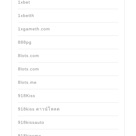
1xbet
1xbetth
1xgameth.com
888pg
8lots.com
8lots.com
8lots.me
918Kiss
918kiss ดาวน์โหลด
918kissauto
918kissme