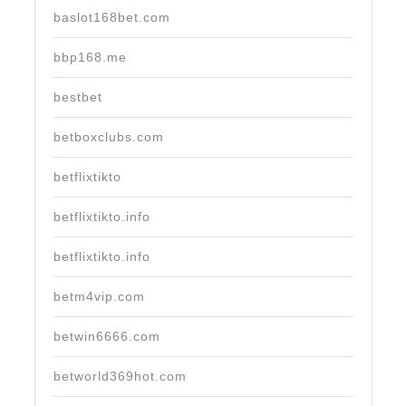
baslot168bet.com
bbp168.me
bestbet
betboxclubs.com
betflixtikto
betflixtikto.info
betflixtikto.info
betm4vip.com
betwin6666.com
betworld369hot.com