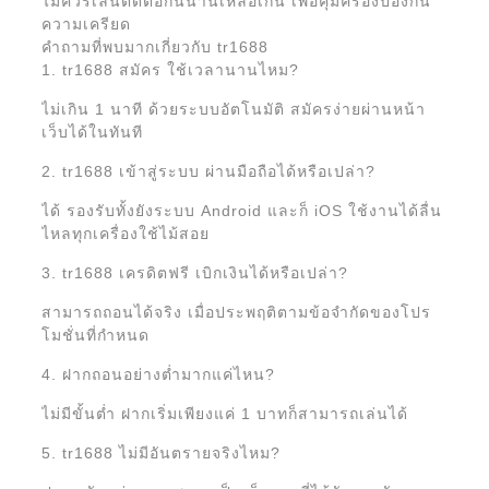
ไม่ควรเล่นติดต่อกันนานเหลือเกิน เพื่อคุ้มครองป้องกัน
ความเครียด
คำถามที่พบมากเกี่ยวกับ tr1688
1. tr1688 สมัคร ใช้เวลานานไหม?
ไม่เกิน 1 นาที ด้วยระบบอัตโนมัติ สมัครง่ายผ่านหน้า
เว็บได้ในทันที
2. tr1688 เข้าสู่ระบบ ผ่านมือถือได้หรือเปล่า?
ได้ รองรับทั้งยังระบบ Android และก็ iOS ใช้งานได้ลื่น
ไหลทุกเครื่องใช้ไม้สอย
3. tr1688 เครดิตฟรี เบิกเงินได้หรือเปล่า?
สามารถถอนได้จริง เมื่อประพฤติตามข้อจำกัดของโปร
โมชั่นที่กำหนด
4. ฝากถอนอย่างต่ำมากแค่ไหน?
ไม่มีขั้นต่ำ ฝากเริ่มเพียงแค่ 1 บาทก็สามารถเล่นได้
5. tr1688 ไม่มีอันตรายจริงไหม?