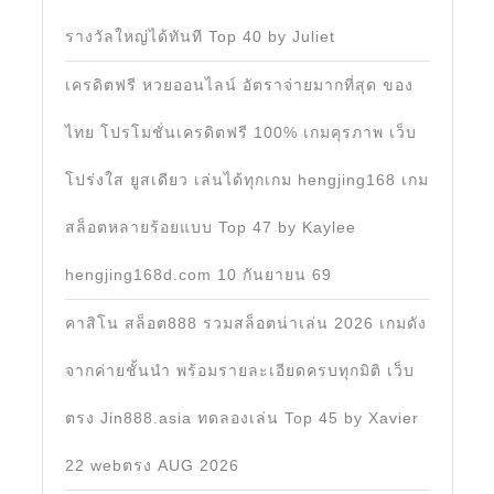
รางวัลใหญ่ได้ทันที Top 40 by Juliet
เครดิตฟรี หวยออนไลน์ อัตราจ่ายมากที่สุด ของ
ไทย โปรโมชั่นเครดิตฟรี 100% เกมคุรภาพ เว็บ
โปร่งใส ยูสเดียว เล่นได้ทุกเกม hengjing168 เกม
สล็อตหลายร้อยแบบ Top 47 by Kaylee
hengjing168d.com 10 กันยายน 69
คาสิโน สล็อต888 รวมสล็อตน่าเล่น 2026 เกมดัง
จากค่ายชั้นนำ พร้อมรายละเอียดครบทุกมิติ เว็บ
ตรง Jin888.asia ทดลองเล่น Top 45 by Xavier
22 webตรง AUG 2026