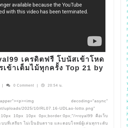
al99 เครดิตฟรี โบนัสเข้าโหด
เข้าเต็มไม้ทุกครั้ง Top 21 by
Alexander
|
0 Comment
|
20:54 น.
Wood
pper"><p><img decoding="async"
nt/uploads/2025/10/RL07.16-UDLao-lotto.png"
g:10px 10px 10px 0px;border:0px;"/>royal99 คือเว็บ
บที่เสถียร ไม่เป็นอันตราย และตอบโจทย์ผู้เล่นทุกระดับ