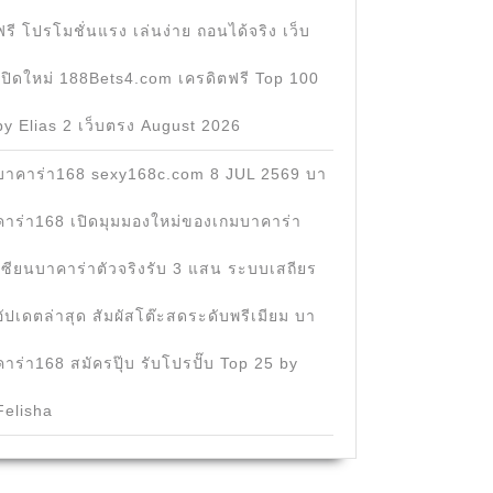
ฟรี โปรโมชั่นแรง เล่นง่าย ถอนได้จริง เว็บ
เปิดใหม่ 188Bets4.com เครดิตฟรี Top 100
by Elias 2 เว็บตรง August 2026
บาคาร่า168 sexy168c.com 8 JUL 2569 บา
คาร่า168 เปิดมุมมองใหม่ของเกมบาคาร่า
เซียนบาคาร่าตัวจริงรับ 3 แสน ระบบเสถียร
อัปเดตล่าสุด สัมผัสโต๊ะสดระดับพรีเมียม บา
คาร่า168 สมัครปุ๊บ รับโปรปั๊บ Top 25 by
Felisha