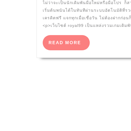
ไม่ว่าจะเป็นนักเดิมพันมือใหม่หรือมือโปร ก็
เข้า
เริ่มต้นพนันได้ในทันทีผ่านระบบอัตโนมัติที่
โหด
เครดิตฟรี แจกทุกเมื่อเชื่อวัน ไม่ต้องฝากก่อน
ทุก
<p>เว็บไซต์ royal99 เป็นแหล่งรวมเกมเดิมพ
ตา
ระบบ
READ
READ MORE
MORE
ดี
เกิน
ต้าน
กำไร
เข้า
เต็ม
ไม้
ทุก
ครั้ง