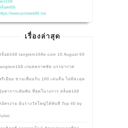
faro168
สล็อต456
https://www.puntaek66.me
เรื่องล่าสุด
สล็อต168 tangtem168e.com 10 August 69
tangtem168 เกมสดภาพชัด บรรยากาศ
พรีเมียม ชวนเพื่อนรับ 100 เล่นลื่น ไม่มีสะดุด
คุ้มค่าการเดิมพัน ที่สุดในวงการ สล็อต168
สมัครง่าย ลุ้นรางวัลใหญ่ได้ทันที Top 40 by
Juliet