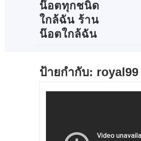
น๊อตทุกชนิด
ใกล้ฉัน ร้าน
น๊อตใกล้ฉัน
ป้ายกำกับ:
royal99 