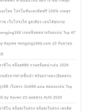
เครดิตฟรี หวยออนไลน์ อัตราจ่ายมากที่สุด
ของไทย โปรโมชั่นเครดิตฟรี 100% เกมคุร
ภาพ เว็บโปร่งใส ยูสเดียว เล่นได้ทุกเกม
hengjing168 เกมสล็อตหลายร้อยแบบ Top 47
by Kaylee hengjing168d.com 10 กันยายน
69
คาสิโน สล็อต888 รวมสล็อตน่าเล่น 2026
เกมดังจากค่ายชั้นนำ พร้อมรายละเอียดครบ
ทุกมิติ เว็บตรง Jin888.asia ทดลองเล่น Top
45 by Xavier 22 webตรง AUG 2026
คาสิโน สล็อตเว็บตรง สล็อตเว็บตรง เครดิต