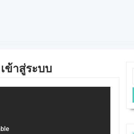
เข้าสู่ระบบ
f