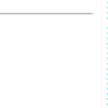
,Joker,Sa