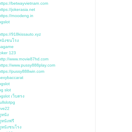
https://betwayvietnam.com
https://jokerasia.net
https://moodeng.in
pgslot
https://918kissauto.xyz
หนังชนโรง
sagame
joker 123
http://www.movie87hd.com
https://www.pussy888play.com
https://pussy888win.com
sexybaccarat
pgslot
pg slot
pgslot เว็บตรง
fullslotpg
live22
ดูหนัง
ดูหนังฟรี
ดูหนังชนโรง