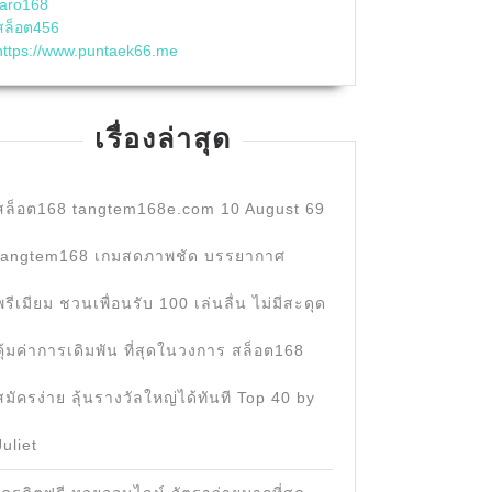
faro168
สล็อต456
https://www.puntaek66.me
เรื่องล่าสุด
สล็อต168 tangtem168e.com 10 August 69
tangtem168 เกมสดภาพชัด บรรยากาศ
พรีเมียม ชวนเพื่อนรับ 100 เล่นลื่น ไม่มีสะดุด
คุ้มค่าการเดิมพัน ที่สุดในวงการ สล็อต168
สมัครง่าย ลุ้นรางวัลใหญ่ได้ทันที Top 40 by
Juliet