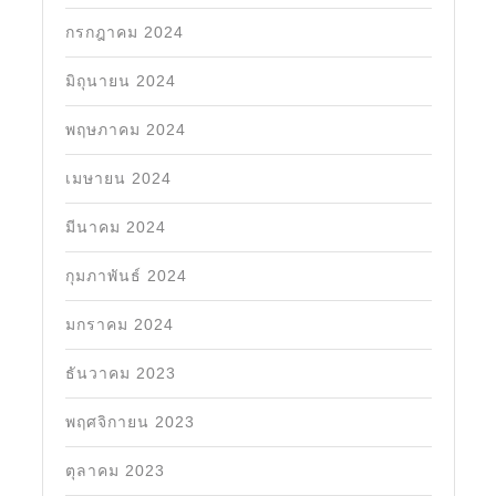
กรกฎาคม 2024
มิถุนายน 2024
พฤษภาคม 2024
เมษายน 2024
มีนาคม 2024
กุมภาพันธ์ 2024
มกราคม 2024
ธันวาคม 2023
พฤศจิกายน 2023
ตุลาคม 2023