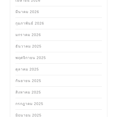
เมษายน 2026
มีนาคม 2026
กุมภาพันธ์ 2026
มกราคม 2026
ธันวาคม 2025
พฤศจิกายน 2025
ตุลาคม 2025
กันยายน 2025
สิงหาคม 2025
กรกฎาคม 2025
มิถุนายน 2025