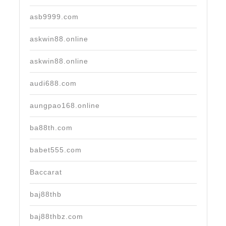
asb9999.com
askwin88.online
askwin88.online
audi688.com
aungpao168.online
ba88th.com
babet555.com
Baccarat
baj88thb
baj88thbz.com