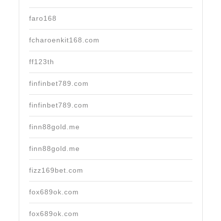
faro168
fcharoenkit168.com
ff123th
finfinbet789.com
finfinbet789.com
finn88gold.me
finn88gold.me
fizz169bet.com
fox689ok.com
fox689ok.com