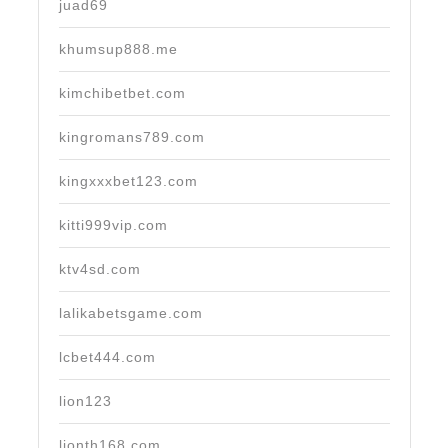
juad69
khumsup888.me
kimchibetbet.com
kingromans789.com
kingxxxbet123.com
kitti999vip.com
ktv4sd.com
lalikabetsgame.com
lcbet444.com
lion123
lionth168.com