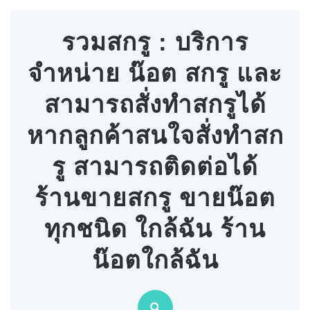
Skip
to
รวมสกรู : บริการ
content
จำหน่าย น๊อต สกรู และ
สามารถสั่งทำสกรูได้
หากลูกค้าสนใจสั่งทำสก
รู สามารถติดต่อได้
ร้านขายสกรู ขายน๊อต
ทุกชนิด ใกล้ฉัน ร้าน
น๊อตใกล้ฉัน