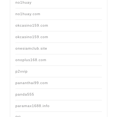
no1huay
no1huay.com
okcasino159.com
okcasino159.com
onesiamclub.site
onoplus168.com
p2vvip
pananthai99.com
panda555
paramax1688.info