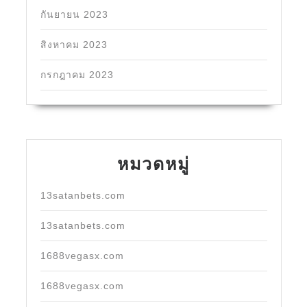
กันยายน 2023
สิงหาคม 2023
กรกฎาคม 2023
หมวดหมู่
13satanbets.com
13satanbets.com
1688vegasx.com
1688vegasx.com