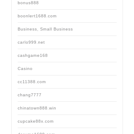
bonus888
boonlert1688.com
Business, Small Business
carlo999.net
cashgame168
Casino
cc11388.com
chang7777
chinatown888.win
cupcake88x.com