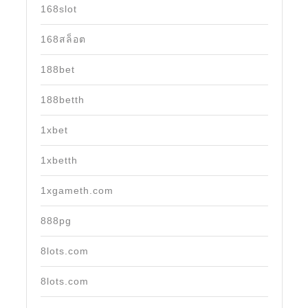
168slot
168สล็อต
188bet
188betth
1xbet
1xbetth
1xgameth.com
888pg
8lots.com
8lots.com