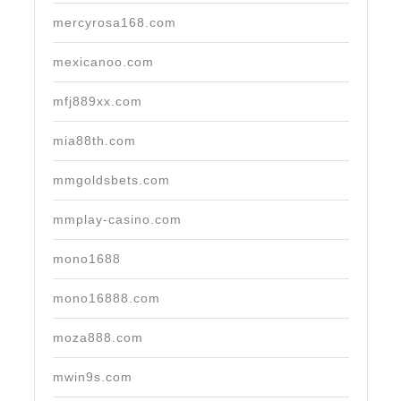
mercyrosa168.com
mexicanoo.com
mfj889xx.com
mia88th.com
mmgoldsbets.com
mmplay-casino.com
mono1688
mono16888.com
moza888.com
mwin9s.com