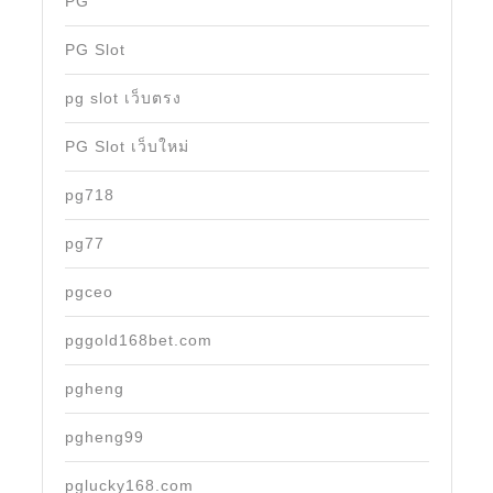
PG
PG Slot
pg slot เว็บตรง
PG Slot เว็บใหม่
pg718
pg77
pgceo
pggold168bet.com
pgheng
pgheng99
pglucky168.com