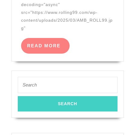
ตี
decoding="async"
สาม
src="https://www.rolling99.com/wp-
หน้า
content/uploads/2025/03/AMB_ROLL99.jp
เว็บ
g"
เปิด
READ
READ MORE
สว่าง
MORE
ชัด
แม้
อยู่
Search
ใน
for:
ที่
แสง
น้อย
Top
99