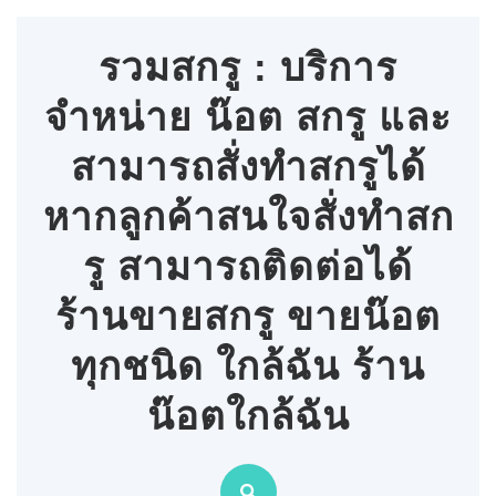
Skip
to
รวมสกรู : บริการ
content
จำหน่าย น๊อต สกรู และ
สามารถสั่งทำสกรูได้
หากลูกค้าสนใจสั่งทำสก
รู สามารถติดต่อได้
ร้านขายสกรู ขายน๊อต
ทุกชนิด ใกล้ฉัน ร้าน
น๊อตใกล้ฉัน