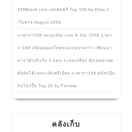
188Bets4.com เครดิตฟรี Top 100 by Elias 2
เว็บตรง August 2026
บาคาร่า168 sexy168c.com 8 JUL 2569 บาคา
ร่า168 เปิดมุมมองใหม่ของเกมบาคาร่า เซียนบา
คาร่าตัวจริงรับ 3 แสน ระบบเสถียร อัปเดตล่าสุด
สัมผัสโต๊ะสดระดับพรีเมียม บาคาร่า168 สมัครปุ๊บ
รับโปรปั๊บ Top 25 by Felisha
คลังเก็บ