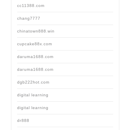
cc11388.com
chang7777
chinatown888.win
cupcake88x.com
daruma1688.com
daruma1688.com
dgb222hot.com
digital learning
digital learning
dr888