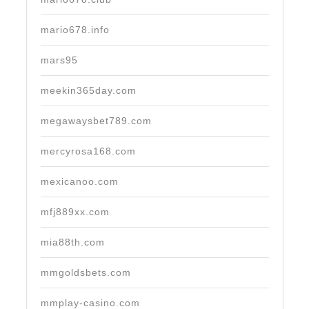
mario678.info
mars95
meekin365day.com
megawaysbet789.com
mercyrosa168.com
mexicanoo.com
mfj889xx.com
mia88th.com
mmgoldsbets.com
mmplay-casino.com