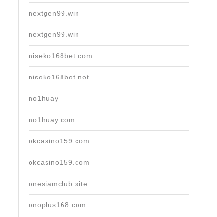
nextgen99.win
nextgen99.win
niseko168bet.com
niseko168bet.net
no1huay
no1huay.com
okcasino159.com
okcasino159.com
onesiamclub.site
onoplus168.com