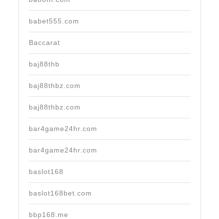
babet555.com
Baccarat
baj88thb
baj88thbz.com
baj88thbz.com
bar4game24hr.com
bar4game24hr.com
baslot168
baslot168bet.com
bbp168.me