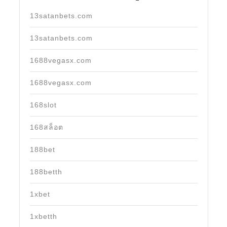
13satanbets.com
13satanbets.com
1688vegasx.com
1688vegasx.com
168slot
168สล็อต
188bet
188betth
1xbet
1xbetth