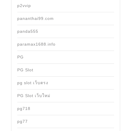
p2vvip
pananthai99.com
panda555
paramax1688.info
PG
PG Slot
pg slot เว็บตรง
PG Slot เว็บใหม่
pg718
pg77