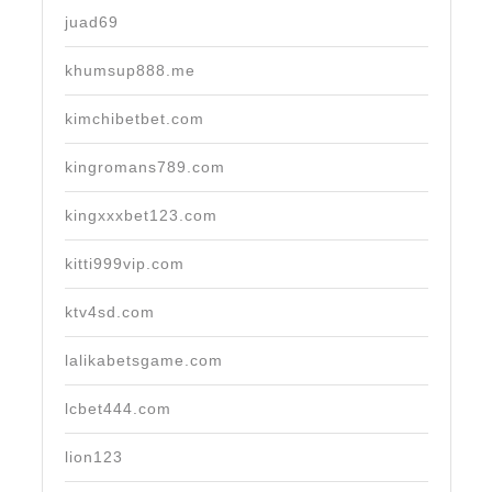
juad69
khumsup888.me
kimchibetbet.com
kingromans789.com
kingxxxbet123.com
kitti999vip.com
ktv4sd.com
lalikabetsgame.com
lcbet444.com
lion123