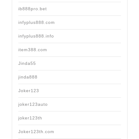
ib888pro.bet
infyplus888.com
infyplus888.info
item388.com
Jinda55
jinda888
Joker123
joker123auto
joker123th
Joker123th.com