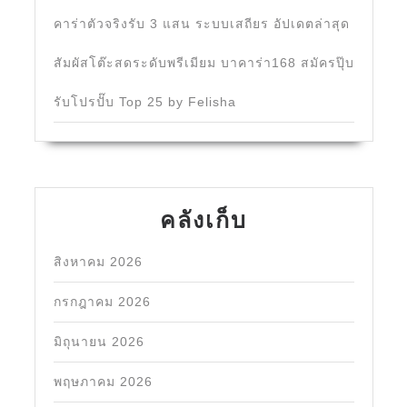
คาร่าตัวจริงรับ 3 แสน ระบบเสถียร อัปเดตล่าสุด
สัมผัสโต๊ะสดระดับพรีเมียม บาคาร่า168 สมัครปุ๊บ
รับโปรปั๊บ Top 25 by Felisha
คลังเก็บ
สิงหาคม 2026
กรกฎาคม 2026
มิถุนายน 2026
พฤษภาคม 2026