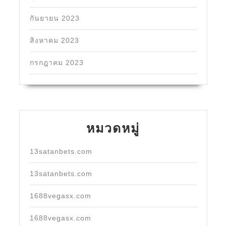
กันยายน 2023
สิงหาคม 2023
กรกฎาคม 2023
หมวดหมู่
13satanbets.com
13satanbets.com
1688vegasx.com
1688vegasx.com