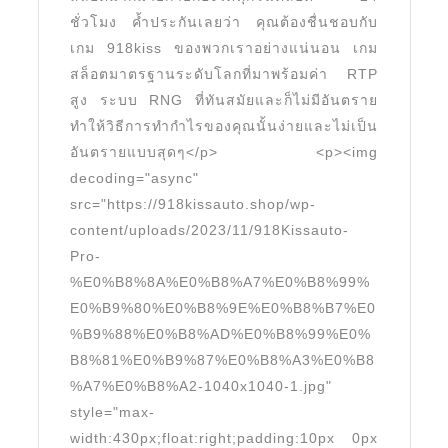
สมาชิก
ชั่วโมง ค้ำประกันเลยว่า คุณต้องชื่นชอบกับ
ใหม่
เกม 918kiss ของพวกเราอย่างแน่นอน เกม
รับ
สล็อตมาตรฐานระดับโลกที่มาพร้อมค่า RTP
50%
สูง ระบบ RNG ที่ทันสมัยและก็ไม่มีอันตราย
ทำให้วิธีการทำกำไรของคุณนั้นง่ายและไม่เป็น
ฝาก-
อันตรายแบบสุดๆ</p> <p><img
ถอน
decoding="async"
ออ
src="https://918kissauto.shop/wp-
โต้
content/uploads/2023/11/918Kissauto-
มี
Pro-
20
%E0%B8%8A%E0%B8%A7%E0%B8%99%
ก็
E0%B9%80%E0%B8%9E%E0%B8%B7%E0
%B9%88%E0%B8%AD%E0%B8%99%E0%
ปั่น
B8%81%E0%B9%87%E0%B8%A3%E0%B8
ได้
%A7%E0%B8%A2-1040x1040-1.jpg"
918kiss
style="max-
ปั่น
width:430px;float:right;padding:10px 0px