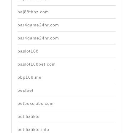
baj88thbz.com
bar4game24hr.com
bar4game24hr.com
baslot168
baslot168bet.com
bbp168.me
bestbet
betboxclubs.com
betflixtikto
betflixtikto.info