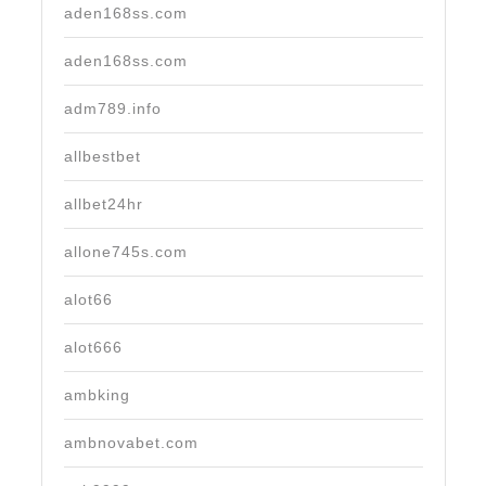
aden168ss.com
aden168ss.com
adm789.info
allbestbet
allbet24hr
allone745s.com
alot66
alot666
ambking
ambnovabet.com