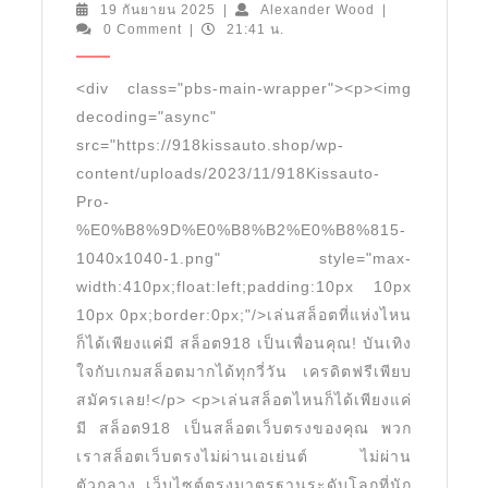
เว็บ
19
Alexander
19 กันยายน 2025
|
Alexander Wood
|
กันยายน
Wood
0 Comment
|
21:41 น.
สล็อต
2025
ยิง
<div class="pbs-main-wrapper"><p><img
ปลา
decoding="async"
เจ้า
src="https://918kissauto.shop/wp-
ใหญ่
content/uploads/2023/11/918Kissauto-
ที่สุด
Pro-
ใน
%E0%B8%9D%E0%B8%B2%E0%B8%815-
1040x1040-1.png" style="max-
ไทย
width:410px;float:left;padding:10px 10px
สมาชิก
10px 0px;border:0px;"/>เล่นสล็อตที่แห่งไหน
ใหม่
ก็ได้เพียงแค่มี สล็อต918 เป็นเพื่อนคุณ! บันเทิง
รับ
ใจกับเกมสล็อตมากได้ทุกวี่วัน เครดิตฟรีเพียบ
50%
สมัครเลย!</p> <p>เล่นสล็อตไหนก็ได้เพียงแค่
ดาวน์โหลด
มี สล็อต918 เป็นสล็อตเว็บตรงของคุณ พวก
เราสล็อตเว็บตรงไม่ผ่านเอเย่นต์ ไม่ผ่าน
918kiss
ตัวกลาง เว็บไซต์ตรงมาตรฐานระดับโลกที่นัก