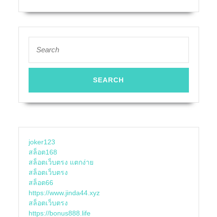
12
พ.ค.
25
Search
for:
joker123
สล็อต168
สล็อตเว็บตรง แตกง่าย
สล็อตเว็บตรง
สล็อต66
https://www.jinda44.xyz
สล็อตเว็บตรง
https://bonus888.life