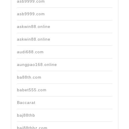
asb9999.com
asb9999.com
askwin88.online
askwin88.online
audi688.com
aungpao168.online
ba88th.com
babet555.com
Baccarat
baj88thb
baj88thbz.com