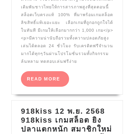
มี
เดิมพันชาวไทยให้การสารภาพสูงที่สุดตอนนี้
20
สล็อตเว็บตรงแท้ 100% ที่มาพร้อมเกมสล็อต
ก็
ลิขสิทธิ์แท้เยอะแยะ เลือกเกมที่ถูกอกถูกใจได้
ปั่น
ในทันที มีเกมให้เลือกมากกว่า 1,000 เกม</p>
ได้
<p>มีความน่านับถือรวมทั้งความปลอดภัยสูง
918kissauto
เล่นได้ตลอด 24 ชั่วโมง รับเครดิตฟรีจำนวน
มากได้ทุกๆวันผ่านโปรโมชั่นรวมทั้งกิจกรรม
สมัคร
ล้นหลาม ทดสอบเล่นฟรีง่าย
วัน
นี้
READ
READ MORE
แถม
MORE
โบนัส
ฟรี
ไม่
918kiss 12 พ.ย. 2568
อั้น
918kiss เกมสล็อต ยิง
Top
ปลาแตกหนัก สมาชิกใหม่