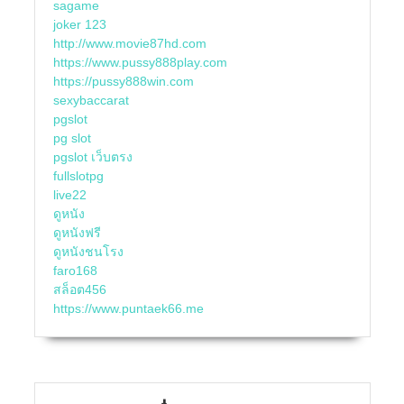
sagame
joker 123
http://www.movie87hd.com
https://www.pussy888play.com
https://pussy888win.com
sexybaccarat
pgslot
pg slot
pgslot เว็บตรง
fullslotpg
live22
ดูหนัง
ดูหนังฟรี
ดูหนังชนโรง
faro168
สล็อต456
https://www.puntaek66.me