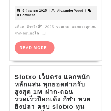
เครดิต
เปิด
มาก
6
Alexander
6 มิถุนายน 2025
|
Alexander Wood
|
ใหม่
มี
มิถุนายน
Wood
0 Comment
สล็อต
2025
โอกาส
ทดลอง
สล็อต ตัวจริงที่ปี 2025 รวมเกม แตกแรงทุกเกม
ชนะ
ฝาก-ถอนออโต […]
เล่น
สูง
Top
สล็อต
READ
READ MORE
90
เอ็ก
MORE
by
โอ
Antonietta
เข้า
สล็อต
สู่
Slotxo เว็บตรง แตกหนัก
Tm69.co
ระบบ
หลักแสน ทุกยอดฝากรับ
สล็อต
รวม
สูงสุด 1M ฝาก-ถอน
เว็บ
เกม
รวดเร็วป๊อกเด้ง กีฬา หวย
ใหญ่
สล็อต
ยิงปลา ครบ slotxo ทุน
รวม