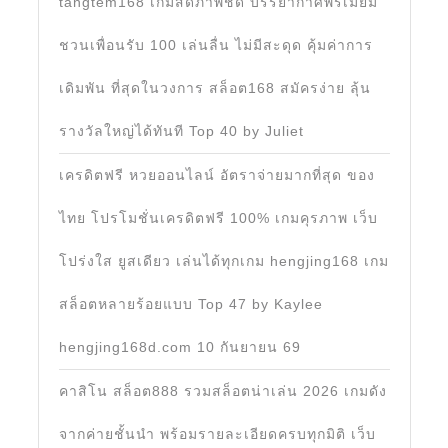
tangtem168 เกมสดภาพชัด บรรยากาศพรีเมียม
ชวนเพื่อนรับ 100 เล่นลื่น ไม่มีสะดุด คุ้มค่าการ
เดิมพัน ที่สุดในวงการ สล็อต168 สมัครง่าย ลุ้น
รางวัลใหญ่ได้ทันที Top 40 by Juliet
เครดิตฟรี หวยออนไลน์ อัตราจ่ายมากที่สุด ของ
ไทย โปรโมชั่นเครดิตฟรี 100% เกมคุรภาพ เว็บ
โปร่งใส ยูสเดียว เล่นได้ทุกเกม hengjing168 เกม
สล็อตหลายร้อยแบบ Top 47 by Kaylee
hengjing168d.com 10 กันยายน 69
คาสิโน สล็อต888 รวมสล็อตน่าเล่น 2026 เกมดัง
จากค่ายชั้นนำ พร้อมรายละเอียดครบทุกมิติ เว็บ