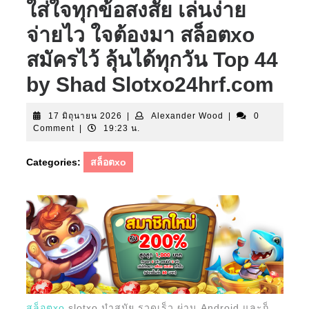
ใส่ใจทุกข้อสงสัย เล่นง่าย
จ่ายไว ใจต้องมา สล็อตxo
สมัครไว้ ลุ้นได้ทุกวัน Top 44
by Shad Slotxo24hrf.com
17
Alexander
17 มิถุนายน 2026
|
Alexander Wood
|
0
มิถุนายน
Wood
Comment
|
19:23 น.
2026
Categories:
สล็อตxo
สล็อตxo
slotxo นำสมัย รวดเร็ว ผ่าน Android และก็