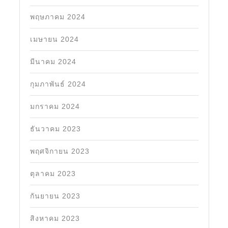
พฤษภาคม 2024
เมษายน 2024
มีนาคม 2024
กุมภาพันธ์ 2024
มกราคม 2024
ธันวาคม 2023
พฤศจิกายน 2023
ตุลาคม 2023
กันยายน 2023
สิงหาคม 2023