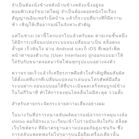
จำเป็นต้องนั่งข้างหลังม้วนข้างหลังแข็งอยู่จอ
คอมพิวเตอร์ขนาดใหญ่ จำเป็นต้องคอยหนักใจเรื่อง
สัญญาณอินเทอร์เน็ตบ้าน แล้วก็ระบบที่บางทีก็มีความ
ช้า เชิญให้เสียอารมณ์ในจังหวะสำคัญ
แต่ในช่วงเวลานี้โลกแปรไปแล้วครับผม ค่ายเกมชั้นหนึ่ง
ได้มีการเปลี่ยนแปลงระบบจนเปลี่ยนมาเป็น สล็อตxo
ล้ำยุค เร็วทันใจ ผ่าน Android และก็ iOS ที่เพอร์เฟ็ค
หน้าตาของตัวเกม (User Interface) ถูกออกแบบมาให้
ใส่รับกับขนาดจอสมาร์ทโฟนทุกรูปแบบอย่างลงตัว
ความรวดเร็วแล้วก็เสถียรภาพคือหัวใจสำคัญที่ผมสัมผัส
ได้ตั้งแต่ทีแรกที่เปลี่ยนแปลงมาเล่นบนโทรศัพท์มือถือ
ระบบฝาก-ถอนแบบออโต้ที่ประเมินผลเสร็จสมบูรณ์ข้าง
ในไม่กี่วินาที ทำให้การลงทุนไหลลื่นไม่มีสะดุด รวมทั้ง
สำหรับสายกระจัดกระจายความเสี่ยงอย่างผม
ในบางวันที่ปรารถนาสลับผลัดอารมณ์จากการหมุนวงล้อ
slotxo ผมก็มักจะแวะเวียนเข้าไปร่วมบันเทิงใจกับ สล็อต
เว็บไซต์ตรง ที่มีมาตรฐานความปลอดภัยสูงเช่นกัน ซึ่ง
การสลับแพลตฟอร์มไปๆมาๆบนมือถือเครื่องเดียวนั้น