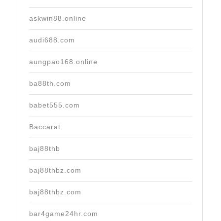
askwin88.online
audi688.com
aungpao168.online
ba88th.com
babet555.com
Baccarat
baj88thb
baj88thbz.com
baj88thbz.com
bar4game24hr.com