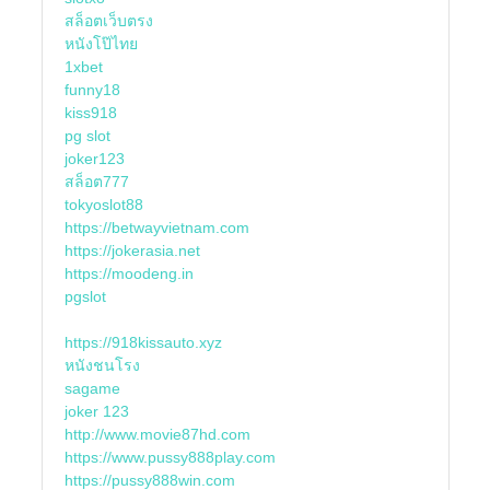
ได้
สล็อตเว็บตรง
งาม
หนังโป๊ไทย
1xbet
แน่นอน
funny18
Top
kiss918
pg slot
52
joker123
by
สล็อต777
tokyoslot88
Angus
https://betwayvietnam.com
slotxo24hr.run
https://jokerasia.net
12
https://moodeng.in
pgslot
ต.ค.
68
https://918kissauto.xyz
หนังชนโรง
sagame
joker 123
http://www.movie87hd.com
https://www.pussy888play.com
https://pussy888win.com