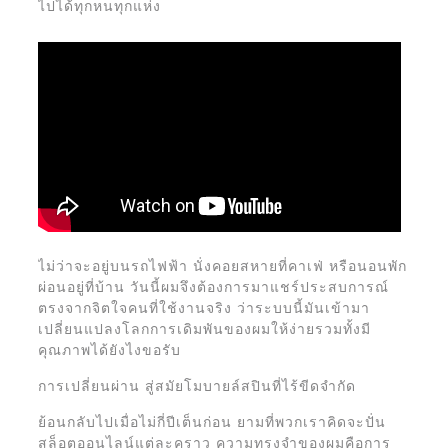
ไปได้ทุกหนทุกแห่ง
ไม่ว่าจะอยู่บนรถไฟฟ้า นั่งคอยสหายที่คาเฟ่ หรือนอนพัก
ผ่อนอยู่ที่บ้าน วันนี้ผมจึงต้องการมาแชร์ประสบการณ์
ตรงจากจิตใจคนที่ใช้งานจริง ว่าระบบนี้มันเข้ามา
เปลี่ยนแปลงโลกการเดิมพันของผมให้ง่ายรวมทั้งมี
คุณภาพได้ยังไงขอรับ
การเปลี่ยนผ่าน สู่สมัยโมบายล์สปินที่ไร้ขีดจำกัด
ย้อนกลับไปเมื่อไม่กี่ปีเต็นก่อน ยามที่พวกเราคิดจะปั่น
สล็อตออนไลน์แต่ละคราว ความทรงจำของผมคือการ