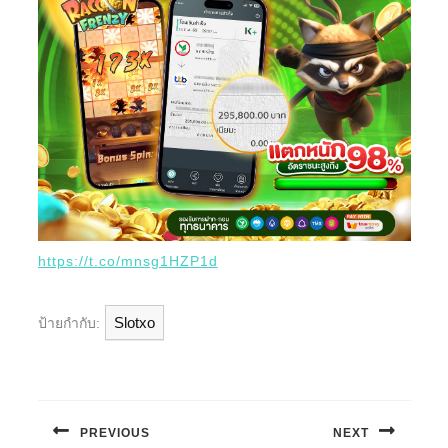
https://t.co/mnsg1HZP1d
Slotxo
ป้ายกำกับ:
แนะแนว
เรื่อง
PREVIOUS
NEXT