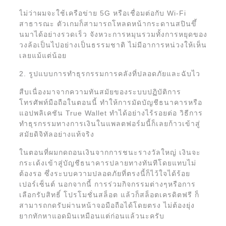
ไม่ว่าผมจะใช้เครือข่าย 5G หรือเชื่อมต่อกับ Wi-Fi
สาธารณะ ตัวเกมก็สามารถโหลดหน้ากระดานสปินขึ้
นมาได้อย่างรวดเร็ว จังหวะการหมุนรวมทั้งการหยุดของ
วงล้อเป็นไปอย่างเป็นธรรมชาติ ไม่มีอาการหน่วงให้เห็น
เลยแม้แต่น้อย
2. รูปแบบการทำธุรกรรมการคลังที่ปลอดภัยและฉับไว
สืบเนื่องมาจากความทันสมัยของระบบปฏิบัติการ
โทรศัพท์มือถือในตอนนี้ ทำให้การมัดบัญชีธนาคารหรือ
แอปพลิเคชัน True Wallet ทำได้อย่างไร้รอยต่อ วิธีการ
ทำธุรกรรมทางการเงินในแพลตฟอร์มนี้ก็เลยก้าวเข้าสู่
สมัยดิจิทัลอย่างแท้จริง
ในตอนที่ผมกดถอนเงินจากการชนะรางวัลใหญ่ เงินจะ
กระเด้งเข้าสู่บัญชีธนาคารปลายทางทันทีโดยแทบไม่
ต้องรอ ซึ่งระบบความปลอดภัยที่ตรงนี้ก็ไว้ใจได้ร้อย
เปอร์เซ็นต์ นอกจากนี้ การร่วมกิจกรรมต่างๆหรือการ
เลือกรับสิทธิ์ โปรโมชั่นสล็อต แล้วก็สล็อตเครดิตฟรี ก็
สามารถกดรับผ่านหน้าจอมือถือได้โดยตรง ไม่ต้องยุ่ง
ยากทักหาแอดมินเหมือนแต่ก่อนแล้วนะครับ