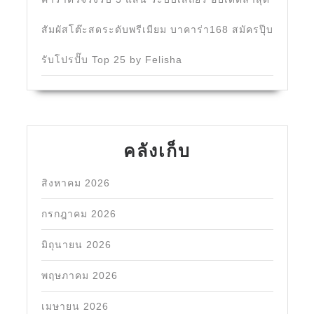
สัมผัสโต๊ะสดระดับพรีเมียม บาคาร่า168 สมัครปุ๊บ
รับโปรปั๊บ Top 25 by Felisha
คลังเก็บ
สิงหาคม 2026
กรกฎาคม 2026
มิถุนายน 2026
พฤษภาคม 2026
เมษายน 2026