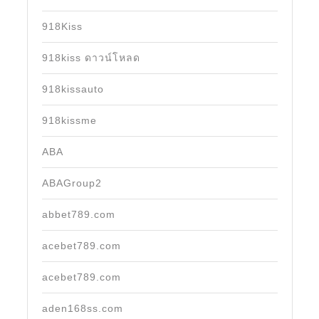
918Kiss
918kiss ดาวน์โหลด
918kissauto
918kissme
ABA
ABAGroup2
abbet789.com
acebet789.com
acebet789.com
aden168ss.com