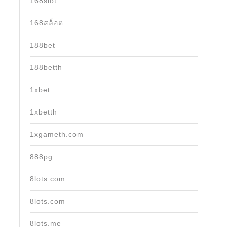
168slot
168สล็อต
188bet
188betth
1xbet
1xbetth
1xgameth.com
888pg
8lots.com
8lots.com
8lots.me