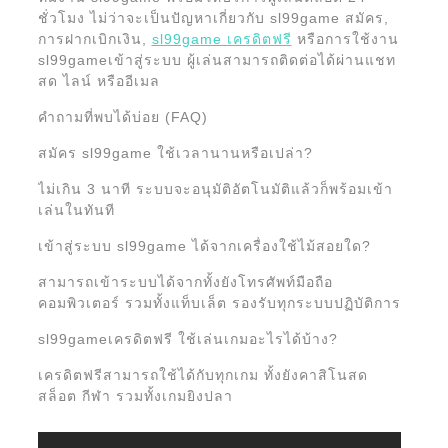
ชั่วโมง ไม่ว่าจะเป็นปัญหาเกี่ยวกับ sl99game สมัคร,
การฝากเบิกเงิน,
sl99game เครดิตฟรี
หรือการใช้งาน
sl99gameเข้าสู่ระบบ ผู้เล่นสามารถติดต่อได้ผ่านแชท
สด ไลน์ หรืออีเมล
คำถามที่พบได้บ่อย (FAQ)
สมัคร sl99game ใช้เวลานานหรือเปล่า?
ไม่เกิน 3 นาที ระบบจะอนุมัติอัตโนมัติแล้วก็พร้อมเข้า
เล่นในทันที
เข้าสู่ระบบ sl99game ได้จากเครื่องใช้ไม้สอยใด?
สามารถเข้าระบบได้จากทั้งยังโทรศัพท์มือถือ
คอมพิวเตอร์ รวมทั้งแท็บเล็ต รองรับทุกระบบปฏิบัติการ
sl99gameเครดิตฟรี ใช้เล่นเกมอะไรได้บ้าง?
เครดิตฟรีสามารถใช้ได้กับทุกเกม ทั้งยังคาสิโนสด
สล็อต กีฬา รวมทั้งเกมยิงปลา