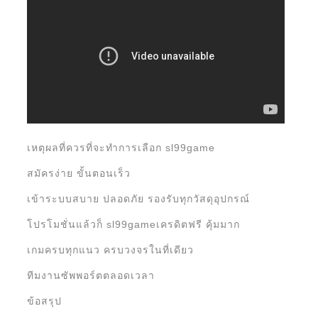
เหตุผลที่ควรที่จะทำการเลือก sl99game
สมัครง่าย ขั้นตอนเร็ว
เข้าระบบสบาย ปลอดภัย รองรับทุกวัสดุอุปกรณ์
โปรโมชั่นแล้วก็ sl99gameเครดิตฟรี คุ้มมาก
เกมครบทุกแนว ครบวงจรในที่เดียว
ทีมงานซัพพอร์ตตลอดเวลา
ข้อสรุป