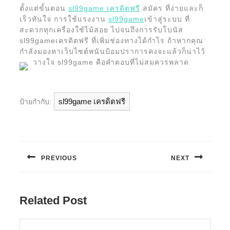
ตั้งแต่ขั้นตอน
sl99game เครดิตฟรี
สมัคร ที่ง่ายและก็
เร็วทันใจ การใช้แรงงาน
sl99game
เข้าสู่ระบบ ที่
สะดวกทุกเครื่องใช้ไม้สอย ไปจนถึงการรับโบนัส
sl99gameเครดิตฟรี ที่เพิ่มช่องทางได้กำไร ถ้าหากคุณ
กำลังมองหาเว็บไซต์พนันป้อมปราการคงจะแล้วก็น่าไว้
วางใจ sl99game คือคำตอบที่ไม่สมควรพลาด
sl99game เครดิตฟรี
ป้ายกำกับ:
แนะแนว
เรื่อง
PREVIOUS
NEXT
Previous
Next
post:
post:
Related Post