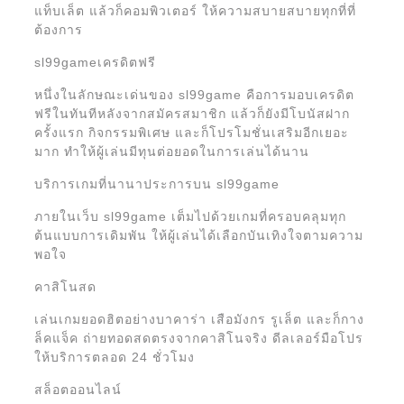
แท็บเล็ต แล้วก็คอมพิวเตอร์ ให้ความสบายสบายทุกที่ที่
ต้องการ
sl99gameเครดิตฟรี
หนึ่งในลักษณะเด่นของ sl99game คือการมอบเครดิต
ฟรีในทันทีหลังจากสมัครสมาชิก แล้วก็ยังมีโบนัสฝาก
ครั้งแรก กิจกรรมพิเศษ และก็โปรโมชั่นเสริมอีกเยอะ
มาก ทำให้ผู้เล่นมีทุนต่อยอดในการเล่นได้นาน
บริการเกมที่นานาประการบน sl99game
ภายในเว็บ sl99game เต็มไปด้วยเกมที่ครอบคลุมทุก
ต้นแบบการเดิมพัน ให้ผู้เล่นได้เลือกบันเทิงใจตามความ
พอใจ
คาสิโนสด
เล่นเกมยอดฮิตอย่างบาคาร่า เสือมังกร รูเล็ต และก็กาง
ล็คแจ็ค ถ่ายทอดสดตรงจากคาสิโนจริง ดีลเลอร์มือโปร
ให้บริการตลอด 24 ชั่วโมง
สล็อตออนไลน์