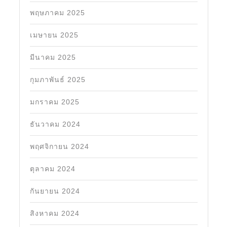
พฤษภาคม 2025
เมษายน 2025
มีนาคม 2025
กุมภาพันธ์ 2025
มกราคม 2025
ธันวาคม 2024
พฤศจิกายน 2024
ตุลาคม 2024
กันยายน 2024
สิงหาคม 2024