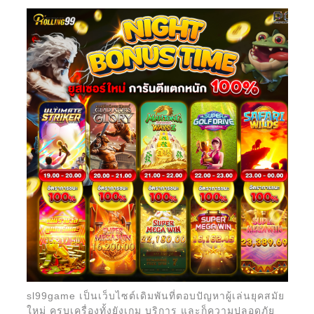
sl99game เป็นเว็บไซต์เดิมพันที่ตอบปัญหาผู้เล่นยุคสมัย
ใหม่ ครบเครื่องทั้งยังเกม บริการ และก็ความปลอดภัย