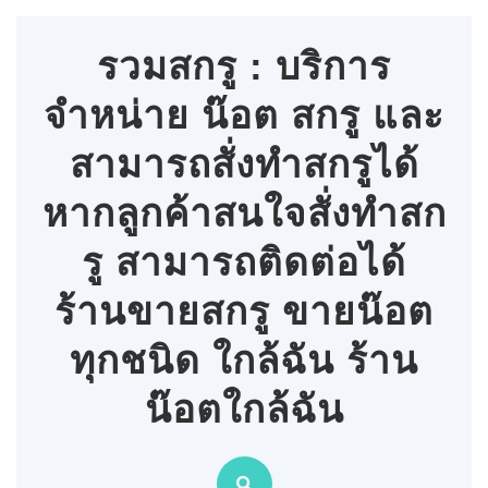
Skip
to
รวมสกรู : บริการ
content
จำหน่าย น๊อต สกรู และ
สามารถสั่งทำสกรูได้
หากลูกค้าสนใจสั่งทำสก
รู สามารถติดต่อได้
ร้านขายสกรู ขายน๊อต
ทุกชนิด ใกล้ฉัน ร้าน
น๊อตใกล้ฉัน