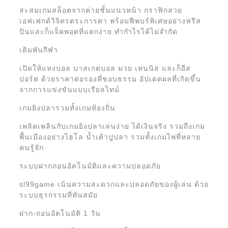
สะสมเกมสล็อตจากค่ายชั้นแนวหน้า กราฟิกสวย
เอฟเฟกต์วิจิตรตระการตา พร้อมฟีพบร์พิเศษอย่างฟรีส
ปินและก็แจ็คพอตที่แตกง่าย ทำกำไรได้ไม่จำกัด
เดิมพันกีฬา
เปิดให้แทงบอล บาสเกตบอล มวย เทนนิส และก็อีส
ปอร์ต ด้วยราคาต่อรองที่ชอบธรรม อัปเดตผลที่เกิดขึ้น
จากการแข่งขันแบบเรียลไทม์
เกมยิงปลารวมทั้งเกมท้องถิ่น
เพลิดเพลินกับเกมยิงปลาเล่นง่าย ได้เงินจริง รวมถึงเกม
พื้นเมืองอย่างไฮโล น้ำเต้าปูปลา รวมทั้งเกมไพ่ที่หลาย
คนรู้จัก
ระบบฝากถอนอัตโนมัติและความปลอดภัย
sl99game เน้นความสะดวกและปลอดภัยของผู้เล่น ด้วย
ระบบธุรกรรมที่ทันสมัย
ฝาก-ถอนอัตโนมัติ 1 วัน