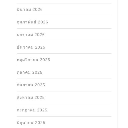
มีนาคม 2026
กุมภาพันธ์ 2026
มกราคม 2026
ธันวาคม 2025
พฤศจิกายน 2025
ตุลาคม 2025
กันยายน 2025
สิงหาคม 2025
กรกฎาคม 2025
มิถุนายน 2025