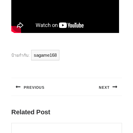
sagame168
ป้ายกำกับ:
แนะแนว
เรื่อง
PREVIOUS
NEXT
Previous
Next
post:
post:
Related Post