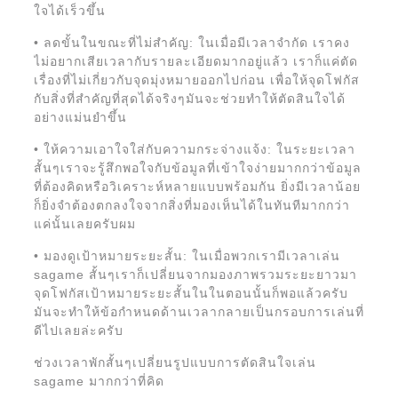
ใจได้เร็วขึ้น
• ลดขั้นในขณะที่ไม่สำคัญ: ในเมื่อมีเวลาจำกัด เราคง
ไม่อยากเสียเวลากับรายละเอียดมากอยู่แล้ว เราก็แค่ตัด
เรื่องที่ไม่เกี่ยวกับจุดมุ่งหมายออกไปก่อน เพื่อให้จุดโฟกัส
กับสิ่งที่สำคัญที่สุดได้จริงๆมันจะช่วยทำให้ตัดสินใจได้
อย่างแม่นยำขึ้น
• ให้ความเอาใจใส่กับความกระจ่างแจ้ง: ในระยะเวลา
สั้นๆเราจะรู้สึกพอใจกับข้อมูลที่เข้าใจง่ายมากกว่าข้อมูล
ที่ต้องคิดหรือวิเคราะห์หลายแบบพร้อมกัน ยิ่งมีเวลาน้อย
ก็ยิ่งจำต้องตกลงใจจากสิ่งที่มองเห็นได้ในทันทีมากกว่า
แค่นั้นเลยครับผม
• มองดูเป้าหมายระยะสั้น: ในเมื่อพวกเรามีเวลาเล่น
sagame สั้นๆเราก็เปลี่ยนจากมองภาพรวมระยะยาวมา
จุดโฟกัสเป้าหมายระยะสั้นในในตอนนั้นก็พอแล้วครับ
มันจะทำให้ข้อกำหนดด้านเวลากลายเป็นกรอบการเล่นที่
ดีไปเลยล่ะครับ
ช่วงเวลาพักสั้นๆเปลี่ยนรูปแบบการตัดสินใจเล่น
sagame มากกว่าที่คิด