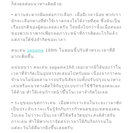
ก็ส่งผลต่อแนวทางคิดด้วย
• ความสะดวกมีผลต่อการเลือก: เมื่อมีเวลาน้อย พวกเรา
มักจะเลือกทางที่ทำให้เราตกลงใจได้ง่ายที่สุด ซึ่งมันเป็น
เรื่องปกติของผู้คนเลยล่ะครับ โดยยิ่งไปกว่านั้นเมื่อสมอง
ของพวกเราพากเพียรลดภาระหน้าที่การคิดอะไรก็แล้ว
แต่ภายใต้ข้อจำกัดของเวลา
คนเล่น
sagame
168th ในตอนนี้ปรับตัวตรงเวลาที่มี
มากเพิ่มขึ้น
แน่นอนว่า คนเล่น sagame168 เยอะมากมิได้มองว่าใน
เวลาที่จำกัดเป็นอุปสรรคเสมอไปครับผม เนื่องจากว่าคน
จำนวนไม่น้อยสามารถปรับนิสัยรวมทั้งปรับปรุงแนวทาง
เล่นหรือแนวทางคิดให้กับรูปแบบการใช้ชีวิตของตนเอง
ได้ด้วย ทำให้เล่นก้าวหน้าขึ้นในเวลาจำกัดไปเลย
• ระบุขอบเขตการเล่น: เมื่อพวกเราเล่นในระยะเวลาพัก
เป็นประจำเราจะเริ่มรู้จักกับการกำหนดขอบเขตของตน
ไปเลย ไม่ว่าจะเป็นเวลาที่ใช้หรือวัตถุประสงค์สำหรับ
การเล่น ทำให้พวกเราจัดสรรเวลาให้กับกิจกรรมใน
แต่ละวันได้ดีมากยิ่งขึ้นเลยครับ