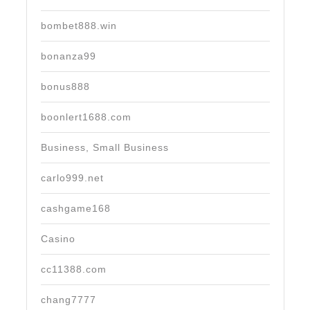
bombet888.win
bonanza99
bonus888
boonlert1688.com
Business, Small Business
carlo999.net
cashgame168
Casino
cc11388.com
chang7777