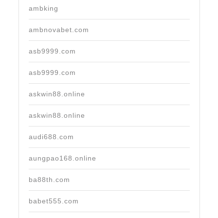
ambking
ambnovabet.com
asb9999.com
asb9999.com
askwin88.online
askwin88.online
audi688.com
aungpao168.online
ba88th.com
babet555.com