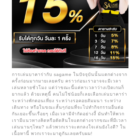
การเล่นบาคาร่ากับ sagame ในปัจจุบันนั้นแตกต่างจาก
ครั้งก่อนมากมายเลยครับ คราวก่อนเราอาจจะมีเวลา
เล่นหลายชั่วโมง แต่ว่าขณะนี้แค่หาเวลาว่างเปิดเกมก็
ยากแล้ว ด้วยเหตุนี้ คนไม่ใช่น้อยก็เลยเลือกเล่นบาคาร่า
ระหว่างพักตอนเที่ยง ระหว่างรอคอยสัมมนา ระหว่าง
เดินทาง หรือในขณะสั้นๆก่อนที่จะไปทำกิจกรรมอื่นต่อ
กันเยอะขึ้นเรื่อยๆ เมื่อเวลามีจำกัดอย่างงี้ มันทำให้พวก
เรามีแนวทางคิดหรือตัดสินใจแตกต่างจากขณะที่มีเวลา
เล่นนานๆไหม? แล้วพวกเราจะตกลงใจเล่นยังไงดี? ใน
เนื้อหานี้ พวกเราจะมาดูกันเลยครับผม!