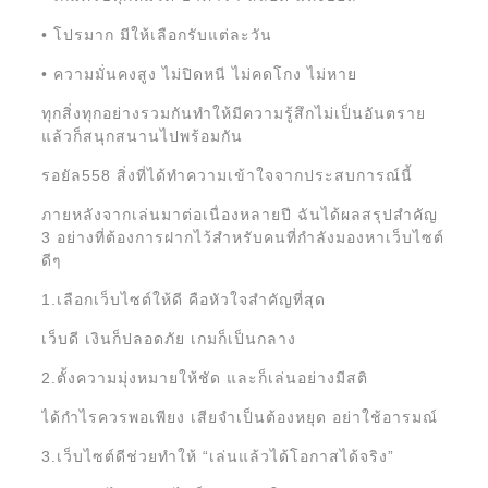
• โปรมาก มีให้เลือกรับแต่ละวัน
• ความมั่นคงสูง ไม่ปิดหนี ไม่คดโกง ไม่หาย
ทุกสิ่งทุกอย่างรวมกันทำให้มีความรู้สึกไม่เป็นอันตราย
แล้วก็สนุกสนานไปพร้อมกัน
รอยัล558 สิ่งที่ได้ทำความเข้าใจจากประสบการณ์นี้
ภายหลังจากเล่นมาต่อเนื่องหลายปี ฉันได้ผลสรุปสำคัญ
3 อย่างที่ต้องการฝากไว้สำหรับคนที่กำลังมองหาเว็บไซต์
ดีๆ
1.เลือกเว็บไซต์ให้ดี คือหัวใจสำคัญที่สุด
เว็บดี เงินก็ปลอดภัย เกมก็เป็นกลาง
2.ตั้งความมุ่งหมายให้ชัด และก็เล่นอย่างมีสติ
ได้กำไรควรพอเพียง เสียจำเป็นต้องหยุด อย่าใช้อารมณ์
3.เว็บไซต์ดีช่วยทำให้ “เล่นแล้วได้โอกาสได้จริง”