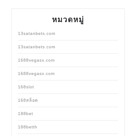
หมวดหมู่
13satanbets.com
13satanbets.com
1688vegasx.com
1688vegasx.com
168slot
168สล็อต
188bet
188betth