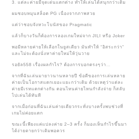
3. แต่ละค่ายมีจุดเด่นแตกต่าง ทำให้เล่นได้สนุกกว่าเดิม
ผมชอบหมุนสล็อต PG เนื่องจากภาพสวย
แต่ว่าชอบจังหวะโบนัสของ Pragmatic
แล้วก็บางวันก็ต้องการลองเกมใหม่จาก JILI หรือ Joker
พอมีหลายค่ายให้เลือกในยูสเดียว มันทำให้ “อิสระกว่า”
และไม่จะต้องนั่งหาค่ายใหม่ให้วุ่นวาย
รอยัล558 เรื่องผลกำไร? ต้องการบอกตรงๆว่า…
จากที่ฉันเล่นมายาวนานหลายปี ข้อดีของการเล่นหลาย
ค่ายเป็นโอกาสแตกเยอะแยะกว่าเดิม ด้วยเหตุว่าแต่ละ
ค่ายมีเรทแตกต่างกัน ตอนไหนค่ายไหนกำลังจ่าย ก็สลับ
ไปเล่นได้ทันที
จากเมื่อก่อนที่ฉันเล่นค่ายเดียวกระทั่งบางครั้งพบช่วงที่
เกมไม่ค่อยแตก
ขณะนี้เพียงแค่แปลงค่าย 2–3 ครั้ง ก็มองเห็นกำไรขึ้นมา
ได้ง่ายดายกว่าเดิมพอควร