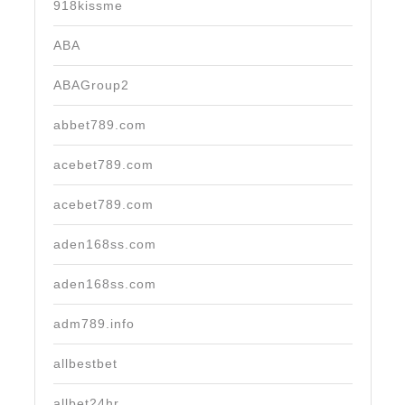
918kissme
ABA
ABAGroup2
abbet789.com
acebet789.com
acebet789.com
aden168ss.com
aden168ss.com
adm789.info
allbestbet
allbet24hr