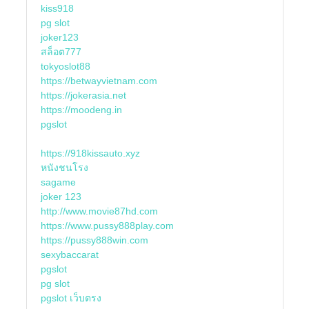
kiss918
pg slot
joker123
สล็อต777
tokyoslot88
https://betwayvietnam.com
https://jokerasia.net
https://moodeng.in
pgslot
https://918kissauto.xyz
หนังชนโรง
sagame
joker 123
http://www.movie87hd.com
https://www.pussy888play.com
https://pussy888win.com
sexybaccarat
pgslot
pg slot
pgslot เว็บตรง