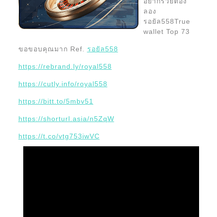
อยากรวยต้อง
ลอง
รอยัล558True
wallet Top 73
ขอขอบคุณมาก Ref.
รอยัล558
https://rebrand.ly/royal558
https://cutly.info/royal558
https://bitt.to/5mbv51
https://shorturl.asia/n5ZqW
https://t.co/vtg753iwVC