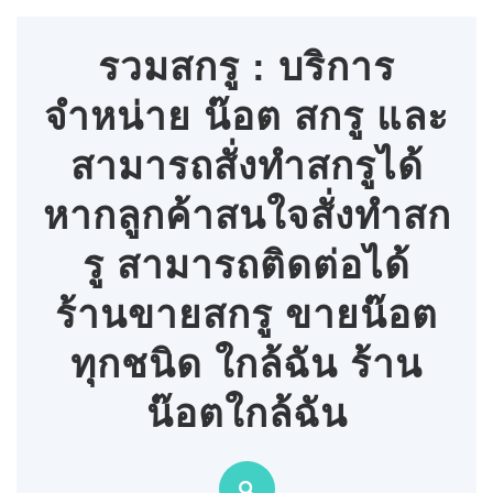
Skip
to
รวมสกรู : บริการ
content
จำหน่าย น๊อต สกรู และ
สามารถสั่งทำสกรูได้
หากลูกค้าสนใจสั่งทำสก
รู สามารถติดต่อได้
ร้านขายสกรู ขายน๊อต
ทุกชนิด ใกล้ฉัน ร้าน
น๊อตใกล้ฉัน