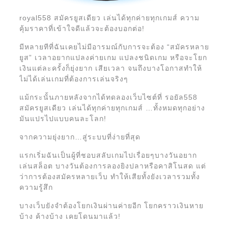
royal558 สมัครยูสเดียว เล่นได้ทุกค่ายทุกเกมส์ ความ
คุ้มราคาที่เข้าใจดีแล้วจะต้องบอกต่อ!
มีหลายทีที่ฉันเคยไม่มีอารมณ์กับการจะต้อง “สมัครหลาย
ยูส” เวลาอยากแปลงค่ายเกม แปลงชนิดเกม หรือจะโยก
เงินแต่ละครั้งก็ยุ่งยาก เสียเวลา จนถึงบางโอกาสทำให้
ไม่ได้เล่นเกมที่ต้องการเล่นจริงๆ
แม้กระนั้นภายหลังจากได้ทดลองเว็บไซต์ที่ รอยัล558
สมัครยูสเดียว เล่นได้ทุกค่ายทุกเกมส์ …ทั้งหมดทุกอย่าง
มันแปรไปแบบคนละโลก!
จากความยุ่งยาก…สู่ระบบที่ง่ายที่สุด
แรกเริ่มฉันเป็นผู้ที่ชอบสลับเกมไปเรื่อยๆบางวันอยาก
เล่นสล็อต บางวันต้องการลองยิงปลาหรือคาสิโนสด แต่
ว่าการต้องสมัครหลายเว็บ ทำให้เสียทั้งยังเวลารวมทั้ง
ความรู้สึก
บางเว็บยังจำต้องโยกเงินผ่านค่ายอีก โยกคราวเงินหาย
บ้าง ค้างบ้าง เคยโดนมาแล้ว!