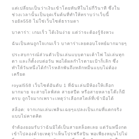
แต่เปลี่ยนเป็นว่าเงินเข้าโดยทันทีในไม่กี่วินาที ซึ่งใน
ช่วงเวลานั้นเป็นจุดเริ่มต้นที่ทำให้ทราบว่าเว็บนี้
รอยัล558 ไม่ใช่เว็บไซต์ธรรมดา
บาคาร่า: เกมเร็ว ได้เงินง่าย แต่ว่าจะต้องรู้จังหวะ
ฉันเป็นคนถูกใจเกมเร็ว บาคาร่าเลยตอบโจทย์มากมายๆ
ประสบการณ์ส่วนตัวเป็นเล่นแบบตามเค้าไพ่ ไม่เล่นทุก
ตา และก็ตั้งงบต่อวัน พอได้ผลกำไรตามเป้าก็เลิก ซึ่ง
ทำให้วันหนึ่งได้กำไรหลักพันถึงหลักหมื่นแบบไม่ต้อง
เครียด
royal558 เว็บไซต์อันดับ 1 ที่ฉันเล่นมีห้องให้เลือก
มากมาย จะสายไลฟ์สด สายสปีด หรือสายหลายโต๊ะก็มี
ครบ ถูกใจมากเพราะเหตุว่าเลือกสไตล์ที่เข้ามือได้
สล็อต: จากเกมเล่นเพลินเฉยๆแปลงเป็นเกมที่แตกจริง
แบบไม่คาดคิด
จำต้องยอมรับว่าฉันมิได้เป็นสายสล็อตเลย แต่วันหนึ่งกด
เข้าไปลองด้วยเหตุว่าเห็นโปรฟรีสปิน พอเพียงหมุนไปไม่