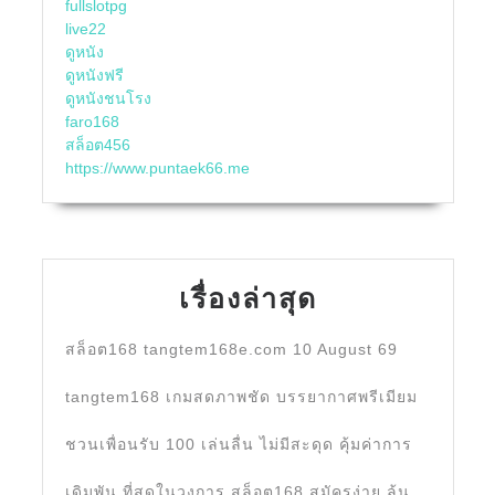
fullslotpg
live22
ดูหนัง
ดูหนังฟรี
ดูหนังชนโรง
faro168
สล็อต456
https://www.puntaek66.me
เรื่องล่าสุด
สล็อต168 tangtem168e.com 10 August 69
tangtem168 เกมสดภาพชัด บรรยากาศพรีเมียม
ชวนเพื่อนรับ 100 เล่นลื่น ไม่มีสะดุด คุ้มค่าการ
เดิมพัน ที่สุดในวงการ สล็อต168 สมัครง่าย ลุ้น