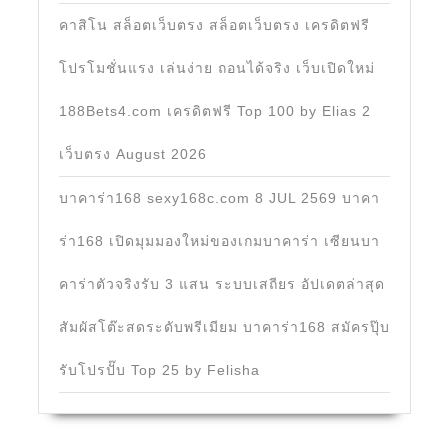
คาสิโน สล็อตเว็บตรง สล็อตเว็บตรง เครดิตฟรี
โปรโมชั่นแรง เล่นง่าย ถอนได้จริง เว็บเปิดใหม่
188Bets4.com เครดิตฟรี Top 100 by Elias 2
เว็บตรง August 2026
บาคาร่า168 sexy168c.com 8 JUL 2569 บาคา
ร่า168 เปิดมุมมองใหม่ของเกมบาคาร่า เซียนบา
คาร่าตัวจริงรับ 3 แสน ระบบเสถียร อัปเดตล่าสุด
สัมผัสโต๊ะสดระดับพรีเมียม บาคาร่า168 สมัครปุ๊บ
รับโปรปั๊บ Top 25 by Felisha