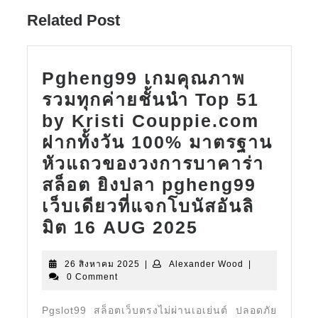
Related Post
Pgheng99 เกมคุณภาพ
รวมทุกค่ายชั้นนำ Top 51
by Kristi Couppie.com
ฝากทั้งวัน 100% มาตรฐาน
หัวแถวของวงการบาคาร่า
สล็อต ยิงปลา pgheng99
เว็บเดียวที่แจกโบนัสอันลิ
Pgheng99
มิต 16 AUG 2025
เกม
26
Alexander
26 สิงหาคม 2025
|
Alexander Wood
|
คุณภาพ
สิงหาคม
Wood
0 Comment
รวม
2025
ทุก
Pgslot99 สล็อตเว็บตรงไม่ผ่านเอเย่นต์ ปลอดภัย