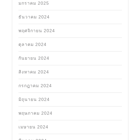
มกราคม 2025
ธันวาคม 2024
พฤศจิกายน 2024
ตุลาคม 2024
กันยายน 2024
สิงหาคม 2024
กรกฎาคม 2024
มิถุนายน 2024
พฤษภาคม 2024
เมษายน 2024