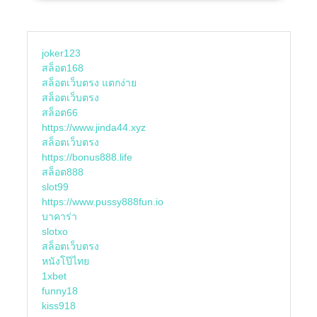
เพื่อน
ลิ
รับ
มิต
ทรัพย์
joker123
16
สล็อต168
5%
AUG
สล็อตเว็บตรง แตกง่าย
โปร
สล็อตเว็บตรง
2025
สุด
สล็อต66
https://www.jinda44.xyz
เอ็กซ์
สล็อตเว็บตรง
คลู
https://bonus888.life
สล็อต888
ซีฟ
slot99
สำหรับ
https://www.pussy888fun.io
บาคาร่า
คุณPgslot,Joker,
slotxo
Gaming
สล็อตเว็บตรง
pgslot
หนังโป๊ไทย
1xbet
ยิ่ง
funny18
เล่น
kiss918