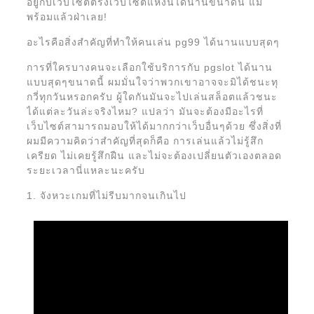
อยู่กับเว็บไซต์ตรงเว็บไซต์แห่งนี้ได้นานขนาดนี้ แม้
พร้อมแล้วฝ่าเลย!
อะไรคือสิ่งสำคัญที่ทำให้คนเล่น pg99 ได้นานแบบสุดๆ
การที่ใครบางคนจะเลือกใช้บริการกับ pgslot ได้นาน
แบบสุดๆขนาดนี้ ผมมั่นใจว่าพวกเขาอาจจะมิได้ชนะทุ
กวี่ทุกวันหรอกครับ ผู้ใดกันมันจะไปเล่นสล็อตแล้วชนะ
ได้แต่ละวันล่ะจริงไหม? แปลว่า มันจะต้องมีอะไรที่
เว็บไซต์สามารถมอบให้ได้มากกว่าเว็บอื่นๆด้วย ซึ่งสิ่งที่
ผมมีความคิดว่าสำคัญที่สุดก็คือ การเล่นแล้วไม่รู้สึก
เครียด ไม่เคยรู้สึกฝืน และไม่จะต้องเปลี่ยนตัวเองตลอด
ระยะเวลานี่แหละนะครับ
1. จังหวะเกมที่ไม่รีบมากจนเกินไป