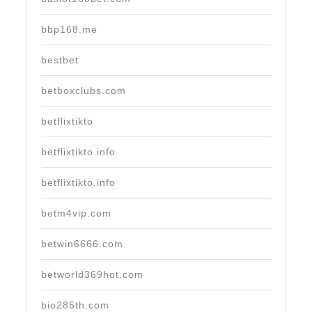
bbp168.me
bestbet
betboxclubs.com
betflixtikto
betflixtikto.info
betflixtikto.info
betm4vip.com
betwin6666.com
betworld369hot.com
bio285th.com