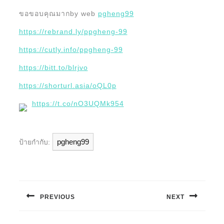
ขอขอบคุณมากby web
pgheng99
https://rebrand.ly/ppgheng-99
https://cutly.info/ppgheng-99
https://bitt.to/blrjvo
https://shorturl.asia/oQL0p
https://t.co/nO3UQMk954
pgheng99
ป้ายกำกับ:
แนะแนว
เรื่อง
PREVIOUS
NEXT
Previous
Next
post:
post: