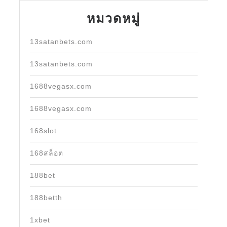
หมวดหมู่
13satanbets.com
13satanbets.com
1688vegasx.com
1688vegasx.com
168slot
168สล็อต
188bet
188betth
1xbet