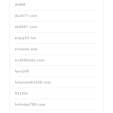
dr888
du2477.com
ek4567.com
enjoy24.fun
erisauto.site
eu369clubs.com
faro168
fcharoenkit168.com
ff123th
finfinbet789.com