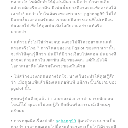
หลายเว็บไซต์มักทำให้ผู้เล่นมีความคิดว่า ถ้าหากเสีย
แล้วจะต้องรีบเอาคืน มิเช่นนั้นบางทีอาจจะแพ้สองต่อได้
เลยจ้ะ! แต่ว่าเว็บไซต์ตรงของพวกเรา pgheng99 ไม่ได้
มีแบบงั้นเลยล่ะครับผม เรามอบฟีลการเล่นที่ไม่เหมือน
กันออกไปเพื่อให้คุณบันเทิงใจกับเกมอย่างแท้จริง
มากกว่า
• แพ้รวมทั้งไม่ใช่ว่าจะจบ: คงจะไม่มีใครอยากเล่นแพ้
หรอกจริงไหม? การไหลของเกมPgslot ของพวกเรานั้น
จะทำให้คุณรู้สึกว่า มันมิได้มีช่วงเงียบไปตลอด มันบางที
อาจจะห่วยแตกในเซสชันเดียวของคุณ แต่มันยังได้
โอกาสเอาคืนได้ตามจังหวะของมันด้วย
• ไม่สร้างแรงกดดันทางจิตใจ: บางเว็บจะทำให้คุณรู้สึก
ว่า เมื่อคุณแพ้แล้วต้องเล่นต่อทันที แม้กระนั้นกับเกมของ
pgslot นั้น
ทุกคนรู้กันดีอยู่แล้วว่า เกมของพวกเราสามารถพักตอน
ไหนก็ได้ คุณจะไม่เคยรู้สึกบีบคั้นหรืออารมณ์เสียแน่ๆ
ครับผม
• การหยุดคือเรื่องปกติ:
pgheng99
ผู้คนจำนวนมากเป็น
ห่วงว่า เวลาหยุดเล่นไปดื้อๆแล้วอาจจะเป็นไปได้ว่าจะมี