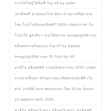
รางวัลใหญ่ได้ทันที Top 40 by Juliet
เครดิตฟรี หวยออนไลน์ อัตราจ่ายมากที่สุด ของ
ไทย โปรโมชั่นเครดิตฟรี 100% เกมคุรภาพ เว็บ
โปร่งใส ยูสเดียว เล่นได้ทุกเกม hengjing168 เกม
สล็อตหลายร้อยแบบ Top 47 by Kaylee
hengjing168d.com 10 กันยายน 69
คาสิโน สล็อต888 รวมสล็อตน่าเล่น 2026 เกมดัง
จากค่ายชั้นนำ พร้อมรายละเอียดครบทุกมิติ เว็บ
ตรง Jin888.asia ทดลองเล่น Top 45 by Xavier
22 webตรง AUG 2026
คาสิโน สล็อตเว็บตรง สล็อตเว็บตรง เครดิตฟรี