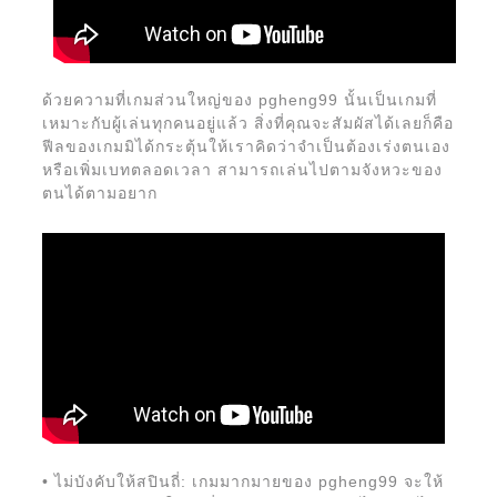
ด้วยความที่เกมส่วนใหญ่ของ pgheng99 นั้นเป็นเกมที่
เหมาะกับผู้เล่นทุกคนอยู่แล้ว สิ่งที่คุณจะสัมผัสได้เลยก็คือ
ฟีลของเกมมิได้กระตุ้นให้เราคิดว่าจำเป็นต้องเร่งตนเอง
หรือเพิ่มเบทตลอดเวลา สามารถเล่นไปตามจังหวะของ
ตนได้ตามอยาก
• ไม่บังคับให้สปินถี่: เกมมากมายของ pgheng99 จะให้