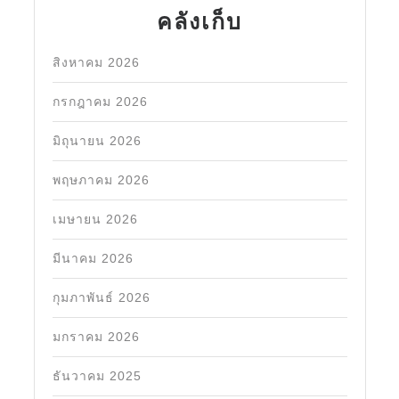
คลังเก็บ
สิงหาคม 2026
กรกฎาคม 2026
มิถุนายน 2026
พฤษภาคม 2026
เมษายน 2026
มีนาคม 2026
กุมภาพันธ์ 2026
มกราคม 2026
ธันวาคม 2025