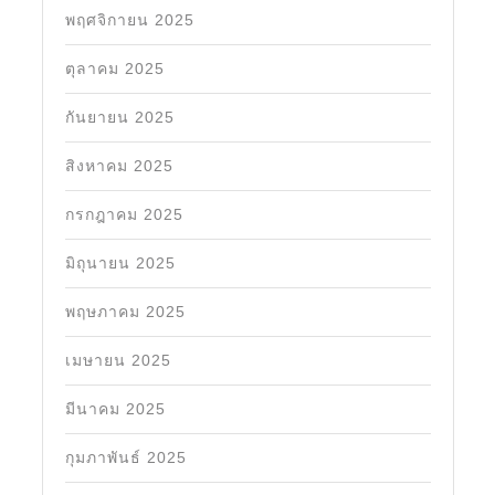
พฤศจิกายน 2025
ตุลาคม 2025
กันยายน 2025
สิงหาคม 2025
กรกฎาคม 2025
มิถุนายน 2025
พฤษภาคม 2025
เมษายน 2025
มีนาคม 2025
กุมภาพันธ์ 2025