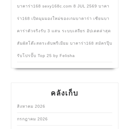
บาคาร่า168 sexy168c.com 8 JUL 2569 บาคา
ร่า168 เปิดมุมมองใหม่ของเกมบาคาร่า เซียนบา
คาร่าตัวจริงรับ 3 แสน ระบบเสถียร อัปเดตล่าสุด
สัมผัสโต๊ะสดระดับพรีเมียม บาคาร่า168 สมัครปุ๊บ
รับโปรปั๊บ Top 25 by Felisha
คลังเก็บ
สิงหาคม 2026
กรกฎาคม 2026