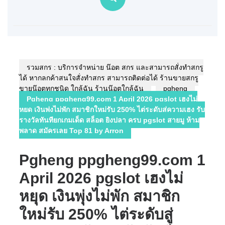
รวมสกรู : บริการจำหน่าย น๊อต สกรู และสามารถสั่งทำสกรู
ได้ หากลูกค้าสนใจสั่งทำสกรู สามารถติดต่อได้ ร้านขายสกรู
ขายน๊อตทุกชนิด ใกล้ฉัน ร้านน๊อตใกล้ฉัน
pgheng
Pgheng ppgheng99.com 1 April 2026 pgslot เฮงไม่
หยุด เงินพุ่งไม่พัก สมาชิกใหม่รับ 250% ไต่ระดับสู่ความเฮง รับ
รางวัลทันทียกเกมเด็ด สล็อต ยิงปลา ครบ pgslot สายมู ห้าม
พลาด สมัครเลย Top 81 by Arron
Pgheng ppgheng99.com 1
April 2026 pgslot เฮงไม่
หยุด เงินพุ่งไม่พัก สมาชิก
ใหม่รับ 250% ไต่ระดับสู่