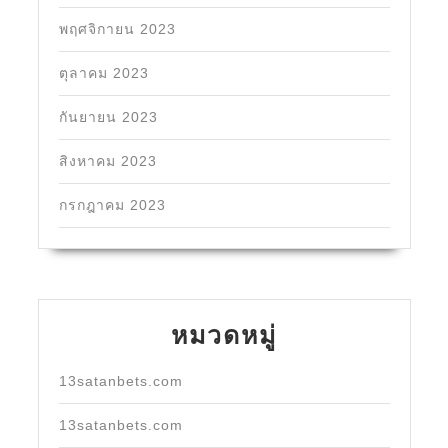
พฤศจิกายน 2023
ตุลาคม 2023
กันยายน 2023
สิงหาคม 2023
กรกฎาคม 2023
หมวดหมู่
13satanbets.com
13satanbets.com