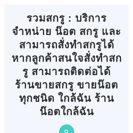
Skip
to
รวมสกรู : บริการ
content
จำหน่าย น๊อต สกรู และ
สามารถสั่งทำสกรูได้
หากลูกค้าสนใจสั่งทำสก
รู สามารถติดต่อได้
ร้านขายสกรู ขายน๊อต
ทุกชนิด ใกล้ฉัน ร้าน
น๊อตใกล้ฉัน