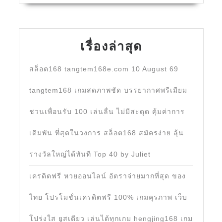
เรื่องล่าสุด
สล็อต168 tangtem168e.com 10 August 69
tangtem168 เกมสดภาพชัด บรรยากาศพรีเมียม
ชวนเพื่อนรับ 100 เล่นลื่น ไม่มีสะดุด คุ้มค่าการ
เดิมพัน ที่สุดในวงการ สล็อต168 สมัครง่าย ลุ้น
รางวัลใหญ่ได้ทันที Top 40 by Juliet
เครดิตฟรี หวยออนไลน์ อัตราจ่ายมากที่สุด ของ
ไทย โปรโมชั่นเครดิตฟรี 100% เกมคุรภาพ เว็บ
โปร่งใส ยูสเดียว เล่นได้ทุกเกม hengjing168 เกม