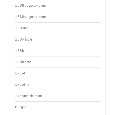
1688vegasx.com
1688vegasx.com
168slot
168สล็อต
188bet
188betth
1xbet
1xbetth
1xgameth.com
888pg