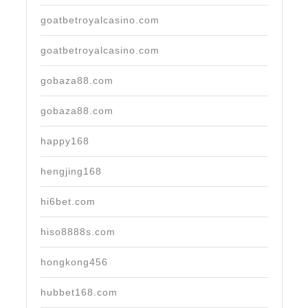
goatbetroyalcasino.com
goatbetroyalcasino.com
gobaza88.com
gobaza88.com
happy168
hengjing168
hi6bet.com
hiso8888s.com
hongkong456
hubbet168.com