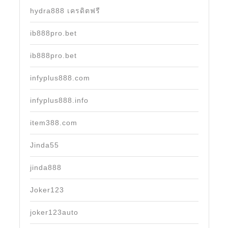
hydra888 เครดิตฟรี
ib888pro.bet
ib888pro.bet
infyplus888.com
infyplus888.info
item388.com
Jinda55
jinda888
Joker123
joker123auto