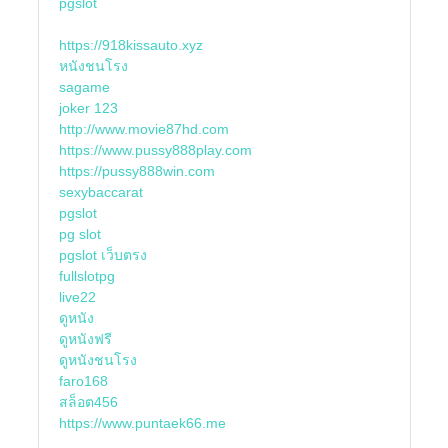
pgslot
https://918kissauto.xyz
หนังชนโรง
sagame
joker 123
http://www.movie87hd.com
https://www.pussy888play.com
https://pussy888win.com
sexybaccarat
pgslot
pg slot
pgslot เว็บตรง
fullslotpg
live22
ดูหนัง
ดูหนังฟรี
ดูหนังชนโรง
faro168
สล็อต456
https://www.puntaek66.me