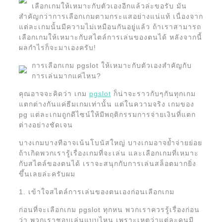
เลือกเกมให้เหมาะกับตัวเองอีกแล้วล่ะขอรับ มัน
สำคัญกว่าการเลือกเกมตามกระแสอย่างแน่แท้ เนื่องจาก
แต่ละเกมนั้นมีความไม่เหมือนกันอยู่แล้ว ถ้าเราสามารถ
เลือกเกมให้เหมาะกับสไตล์การเล่นของตนได้ หลังจากนี้
ผลกำไรก็จะมาเองครับ!
การเลือกเกม pgslot ให้เหมาะกับตัวเองสำคัญกับ
การเล่นมากแค่ไหน?
คุณอาจจะคิดว่า เกม
pgslot
ก็น่าจะราวกับๆกันทุกเกม
แตกต่างกันแค่ธีมเกมเท่านั้น แต่ในความจริง เกมของ
pg แต่ละเกมถูกดีไซน์ให้มีพฤติกรรมการจ่ายเงินที่แตก
ต่างอย่างชัดเจน
บางเกมบางทีอาจเน้นโบนัสใหญ่ บางเกมอาจย้ำจ่ายย่อย
ถ้าเกิดพวกเรารู้เรื่องเกมที่จะเล่น และเลือกเกมที่เหมาะ
กับสไตล์ของตนได้ เราจะสนุกกับการเล่นสล็อตมากยิ่ง
ขึ้นเลยล่ะครับผม
1. เข้าใจสไตล์การเล่นของตนเองก่อนเลือกเกม
ก่อนที่จะเลือกเกม pgslot ทุกหน พวกเราควรรู้เรื่องก่อน
ว่า พวกเราชอบเล่นแบบไหน เพราะเหตุว่าแต่ละคนมี