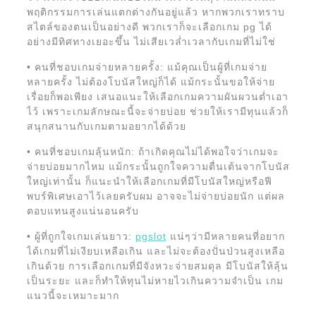
พฤติกรรมการเล่นแตกต่างกันอยู่แล้ว หากพวกเราทราบ
สไตล์ของตนเป็นอย่างดี พวกเราก็จะเลือกเกม pg ได้
อย่างมีทิศทางเยอะขึ้น ไม่เสียเวล่ำเวลากับเกมที่ไม่ใช่
• คนที่ชอบเกมจ่ายหลายครั้ง: แม้คุณเป็นผู้ที่เกมจ่าย
หลายครั้ง ไม่ต้องโบนัสใหญ่ก็ได้ แม้กระนั้นขอให้จ่าย
เรื่อยก็พอเพียง เสนอแนะให้เลือกเกมความผันผวนต่ำเอา
ไว้ เพราะเกมลักษณะนี้จะจ่ายบ่อย ช่วยให้เรามีทุนแล้วก็
สนุกสนานกับเกมตามอยากได้ด้วย
• คนที่ชอบเกมลุ้นหนัก: ถ้าเกิดคุณไม่ได้พอใจว่าเกมจะ
จ่ายบ่อยมากไหม แม้กระนั้นถูกใจความตื่นเต้นจากโบนัส
ใหญ่เท่านั้น ก็แนะนำให้เลือกเกมที่มีโบนัสใหญ่หรือฟี
พบร์พิเศษเอาไว้เลยครับผม อาจจะไม่จ่ายบ่อยนัก แต่ผล
ตอบแทนสูงแน่นอนครับ
• ผู้ที่ถูกใจเกมเล่นยาว:
pgslot
แน่ๆว่ามีหลายคนที่อยาก
ได้เกมที่ไม่เงียบเหลือเกิน และไม่จะต้องปั่นป่วนสูงเหลือ
เกินด้วย การเลือกเกมที่มีจังหวะจ่ายสมดุล มีโบนัสให้ลุ้น
เป็นระยะ และก็ทำให้ทุนไม่หายไวเกินความจำเป็น เกม
แนวนี้จะเหมาะมาก