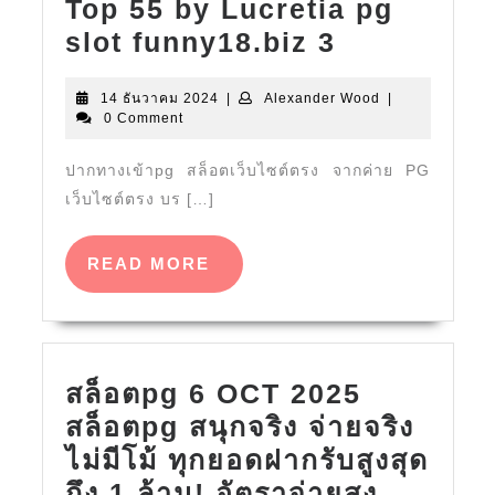
Top 55 by Lucretia pg
Pgslot
slot funny18.biz 3
เว็บไซต์
14
Alexander
14 ธันวาคม 2024
|
Alexander Wood
|
เว็บ
ธันวาคม
Wood
0 Comment
ตรง
2024
ไม่
ปากทางเข้าpg สล็อตเว็บไซต์ตรง จากค่าย PG
เว็บไซต์ตรง บร […]
ผ่าน
เอเย่นต์
READ
READ MORE
ไม่มี
MORE
ขั้น
ต่ำ
Septembe
สล็อตpg 6 OCT 2025
67
สล็อตpg สนุกจริง จ่ายจริง
คา
ไม่มีโม้ ทุกยอดฝากรับสูงสุด
สิ
ถึง 1 ล้าน! อัตราจ่ายสูง