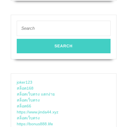
ล้าน
ตรง
แรก
จาก
ใน
ค่าย
Search
ชีวิต
ทดลอง
for:
หา
เล่น
ได้ที่
สล็อตpg
นี่
ไม่มี
ทาง
ขั้น
เข้าpg
ต่ำ
นาที
เล่น
joker123
นี้
สล็อต168
ง่าย
ใคร
สล็อตเว็บตรง แตกง่าย
พร้อม
สล็อตเว็บตรง
ไม่
ทำ
สล็อต66
เล่น
https://www.jinda44.xyz
กำไร
ถือว่า
สล็อตเว็บตรง
pgslot
https://bonus888.life