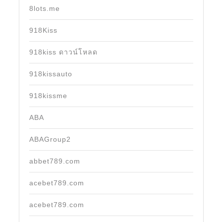
8lots.me
918Kiss
918kiss ดาวน์โหลด
918kissauto
918kissme
ABA
ABAGroup2
abbet789.com
acebet789.com
acebet789.com