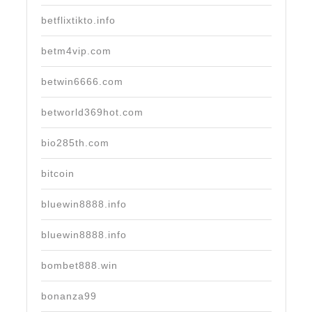
betflixtikto.info
betm4vip.com
betwin6666.com
betworld369hot.com
bio285th.com
bitcoin
bluewin8888.info
bluewin8888.info
bombet888.win
bonanza99