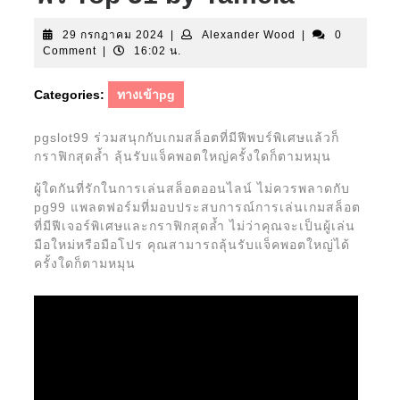
29
Alexander
29 กรกฎาคม 2024
|
Alexander Wood
|
0
กรกฎาคม
Wood
Comment
|
16:02 น.
2024
Categories:
ทางเข้าpg
pgslot99 ร่วมสนุกกับเกมสล็อตที่มีฟีพบร์พิเศษแล้วก็
กราฟิกสุดล้ำ ลุ้นรับแจ็คพอตใหญ่ครั้งใดก็ตามหมุน
ผู้ใดกันที่รักในการเล่นสล็อตออนไลน์ ไม่ควรพลาดกับ
pg99 แพลตฟอร์มที่มอบประสบการณ์การเล่นเกมสล็อต
ที่มีฟีเจอร์พิเศษและกราฟิกสุดล้ำ ไม่ว่าคุณจะเป็นผู้เล่น
มือใหม่หรือมือโปร คุณสามารถลุ้นรับแจ็คพอตใหญ่ได้
ครั้งใดก็ตามหมุน