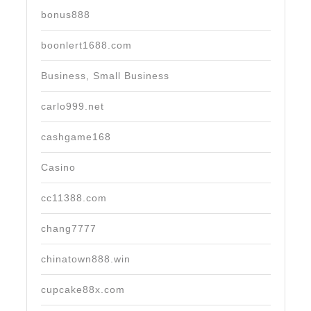
bonus888
boonlert1688.com
Business, Small Business
carlo999.net
cashgame168
Casino
cc11388.com
chang7777
chinatown888.win
cupcake88x.com