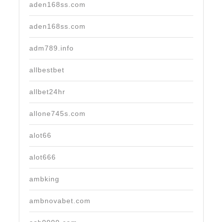
aden168ss.com
aden168ss.com
adm789.info
allbestbet
allbet24hr
allone745s.com
alot66
alot666
ambking
ambnovabet.com