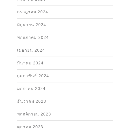
กรกฎาคม 2024
มิถุนายน 2024
พฤษภาคม 2024
เมษายน 2024
มีนาคม 2024
กุมภาพันธ์ 2024
มกราคม 2024
ธันวาคม 2023
พฤศจิกายน 2023
ตุลาคม 2023