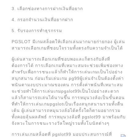
3. เลือกช่องทางการฝากเงินที่อยาก
4. กรอกจำนวนเงินที่อยากฝาก
5. รับรองการทำธุรกรรม
PGSLOT มีเกมสล็อตให้เลือกเล่นมากมายก่ายกอง ผู้เล่น
สามารถเลือกเกมที่ชอบใจรวมทั้งตรงกับความจำเป็นได้
ผู้เล่นสามารถเลือกเกมที่ชอบพอและก็ตรงกับสิ่งที่
ต้องการได้ การเลือกเกมที่เหมาะสมจะช่วยเพิ่มช่องทาง
สำหรับเพื่อการชนะแล้วก็ทำให้การเล่นเกมเป็นไปอย่าง
สนุกสนาน ก่อนเริ่มเล่นเกม pg99ผู้เล่นจำเป็นต้องตั้งค่า
พนันตามงบประมาณของตน การตั้งค่าพนันที่เหมาะสม
จะช่วยทำให้การเล่นเกมpgslot99เป็นไปอย่างสะดวก
แล้วก็สามารถเล่นได้นานขึ้น การหมุนวงล้อเป็นขั้นตอน
ที่ทำให้การเล่นเกมpgslotเป็นเรื่องสนุกสนานรวมทั้งตื่น
เต้น ผู้เล่นสามารถหมุนวงล้อได้ครั้งใดก็ตามอยากรวม
ทั้งคอยลุ้นผลลัพธ์ การหมุนวงล้อที่ pgslot99 มาพร้อมกับ
จังหวะในการชนะรางวัลใหญ่รวมทั้งโบนัสต่างๆ
การเล่นเกมสล็อตที่ pgslot99 มอบประสบการณ์ที่