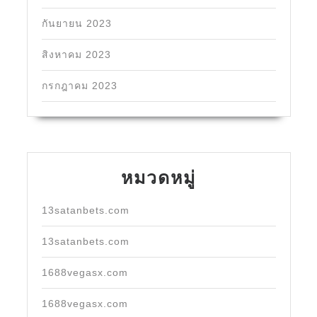
กันยายน 2023
สิงหาคม 2023
กรกฎาคม 2023
หมวดหมู่
13satanbets.com
13satanbets.com
1688vegasx.com
1688vegasx.com