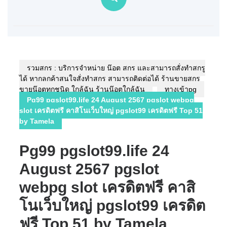
รวมสกรู : บริการจำหน่าย น๊อต สกรู และสามารถสั่งทำสกรู
ได้ หากลูกค้าสนใจสั่งทำสกรู สามารถติดต่อได้ ร้านขายสกรู
ขายน๊อตทุกชนิด ใกล้ฉัน ร้านน๊อตใกล้ฉัน
ทางเข้าpg
Pg99 pgslot99.life 24 August 2567 pgslot webpg
slot เครดิตฟรี คาสิโนเว็บใหญ่ pgslot99 เครดิตฟรี Top 51
by Tamela
Pg99 pgslot99.life 24
August 2567 pgslot
webpg slot เครดิตฟรี คาสิ
โนเว็บใหญ่ pgslot99 เครดิต
ฟรี Top 51 by Tamela