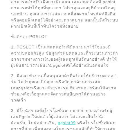
สามารถสำหรับเพื่อการคิดแผน เล่นเกมสล็อตที่ pgslot
สามารถทำได้ทุกที่ทุกเวลา ไม่ว่าคุณจะอยู่ที่บ้านหรืออยู่
นอกบ้าน คุณสามารถเล่นเกมสล็อตผ่านโทรศัพท์มือถือ
หรือคอมพิวเตอร์ได้อย่างสะดวกสบาย นอกนั้นยังมีระบบ
ฝากเบิกเงินที่เร็วทันใจรวมทั้งสบาย
ข้อดีของ PGSLOT
1. PGSLOT เป็นแพลตฟอร์มที่มีความน่าไว้ใจและมี
ความปลอดภัยสูง ข้อมูลส่วนบุคคลและก็กระบวนการทำ
ธุรกรรมทางการเงินของผู้เล่นถูกเก็บรักษาอย่างดี ทำให้
ผู้เล่นสามารถเล่นเกมpgslot99ได้อย่างมั่นอกมั่นใจ
2. มีคณะทำงานเกื้อหนุนลูกค้าที่พร้อมให้บริการตลอด 1
วัน ไม่ว่าคุณจะมีปัญหาหรือปัญหาด้านการเล่น
เกมpgslotหรือการทำธุรกรรม ทีมงานจะพร้อมให้ความ
ช่วยเหลือเกื้อกูลและจัดการกับปัญหาให้ท่านอย่าง
รวดเร็ว
3. มีโบนัสรวมทั้งโปรโมชั่นมากมายก่ายกองสำหรับผู้
เล่นPgslotใหม่แล้วก็ผู้เล่นเก่า ไม่ว่าจะเป็นโบนัส
ต้อนรับ, โบนัสฝากเงิน,
pgslot99
หรือโปรโมชั่นพิเศษ
ต่างๆที่ช่วยเพิ่มช่องทางในการชนะแล้วก็ทำให้การเล่น