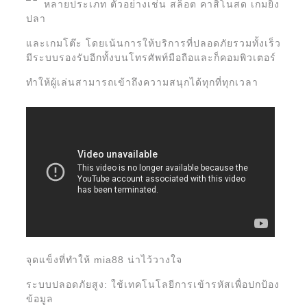
หลายประเภท ตัวอย่างเช่น สล็อต คาสิโนสด เกมยิง
ปลา
และเกมโต๊ะ โดยเน้นการให้บริการที่ปลอดภัยรวมทั้งเร็ว
มีระบบรองรับอีกทั้งบนโทรศัพท์มือถือและก็คอมพิวเตอร์
ทำให้ผู้เล่นสามารถเข้าถึงความสนุกได้ทุกที่ทุกเวลา
จุดแข็งที่ทำให้ mia88 น่าไว้วางใจ
ระบบปลอดภัยสูง: ใช้เทคโนโลยีการเข้ารหัสเพื่อปกป้อง
ข้อมูล