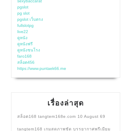
sexybaccarat
pgslot
pg slot
pgslot เว็บตรง
fullslotpg
live22
ดูหนัง
ดูหนังฟรี
ดูหนังชนโรง
faro168
สล็อต456
https://www.puntaek66.me
เรื่องล่าสุด
สล็อต168 tangtem168e.com 10 August 69
tangtem168 เกมสดภาพชัด บรรยากาศพรีเมียม