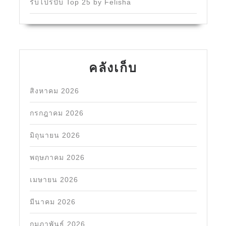
รับโปรปั๊บ Top 25 by Felisha
คลังเก็บ
สิงหาคม 2026
กรกฎาคม 2026
มิถุนายน 2026
พฤษภาคม 2026
เมษายน 2026
มีนาคม 2026
กุมภาพันธ์ 2026