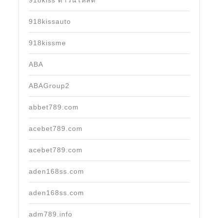
918kiss ดาวน์โหลด
918kissauto
918kissme
ABA
ABAGroup2
abbet789.com
acebet789.com
acebet789.com
aden168ss.com
aden168ss.com
adm789.info