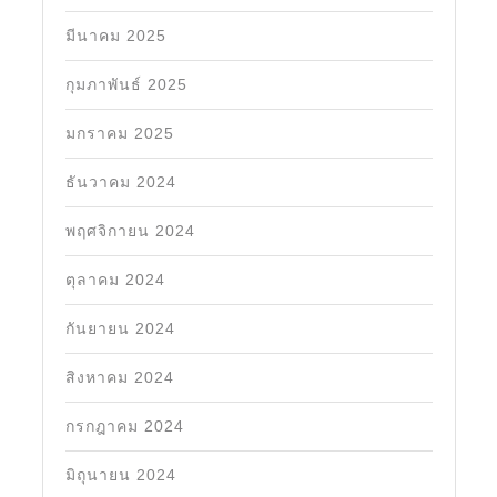
มีนาคม 2025
กุมภาพันธ์ 2025
มกราคม 2025
ธันวาคม 2024
พฤศจิกายน 2024
ตุลาคม 2024
กันยายน 2024
สิงหาคม 2024
กรกฎาคม 2024
มิถุนายน 2024