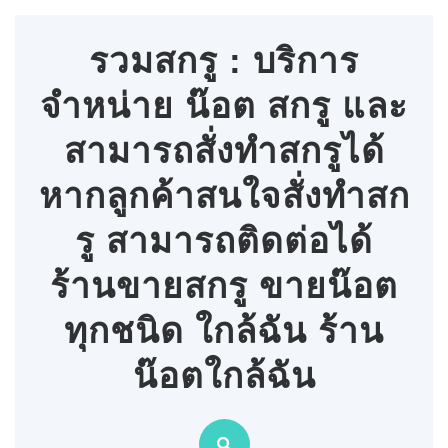
Skip
to
รวมสกรู : บริการ
content
จำหน่าย น๊อต สกรู และ
สามารถสั่งทำสกรูได้
หากลูกค้าสนใจสั่งทำสก
รู สามารถติดต่อได้
ร้านขายสกรู ขายน๊อต
ทุกชนิด ใกล้ฉัน ร้าน
น๊อตใกล้ฉัน