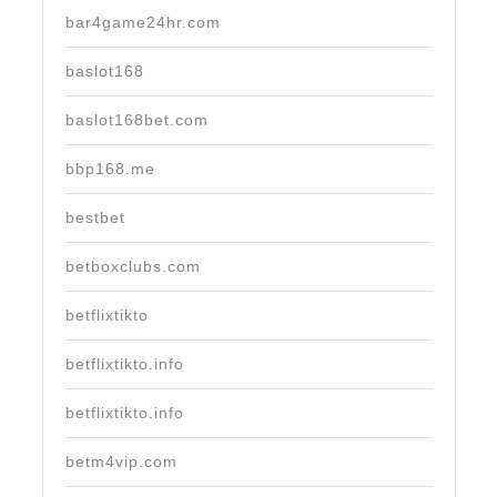
bar4game24hr.com
baslot168
baslot168bet.com
bbp168.me
bestbet
betboxclubs.com
betflixtikto
betflixtikto.info
betflixtikto.info
betm4vip.com