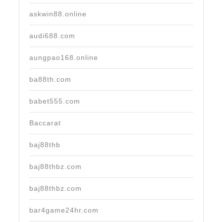
askwin88.online
audi688.com
aungpao168.online
ba88th.com
babet555.com
Baccarat
baj88thb
baj88thbz.com
baj88thbz.com
bar4game24hr.com