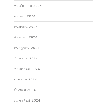
พฤศจิกายน 2024
ตุลาคม 2024
กันยายน 2024
สิงหาคม 2024
กรกฎาคม 2024
มิถุนายน 2024
พฤษภาคม 2024
เมษายน 2024
มีนาคม 2024
กุมภาพันธ์ 2024