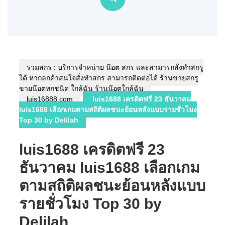
รวมสกรู : บริการจำหน่าย น๊อต สกรู และสามารถสั่งทำสกรู
ได้ หากลูกค้าสนใจสั่งทำสกรู สามารถติดต่อได้ ร้านขายสกรู
ขายน๊อตทุกชนิด ใกล้ฉัน ร้านน๊อตใกล้ฉัน
luis16888.com
luis1688 เครดิตฟรี 23 ธันวาคม
luis1688 เลือกเกมตามสถิติผลชนะย้อนหลังแบบรายชั่วโมง
Top 30 by Delilah
luis1688 เครดิตฟรี 23
ธันวาคม luis1688 เลือกเกม
ตามสถิติผลชนะย้อนหลังแบบ
รายชั่วโมง Top 30 by
Delilah