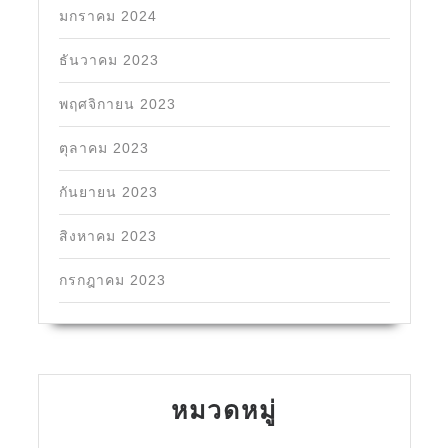
มกราคม 2024
ธันวาคม 2023
พฤศจิกายน 2023
ตุลาคม 2023
กันยายน 2023
สิงหาคม 2023
กรกฎาคม 2023
หมวดหมู่