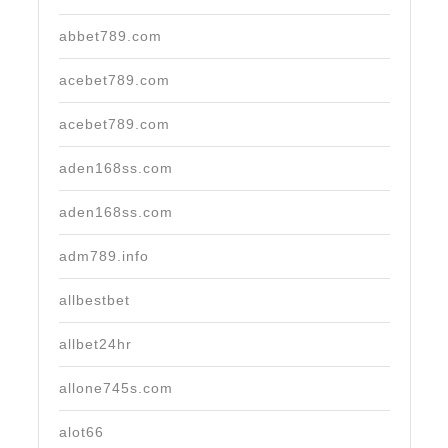
abbet789.com
acebet789.com
acebet789.com
aden168ss.com
aden168ss.com
adm789.info
allbestbet
allbet24hr
allone745s.com
alot66