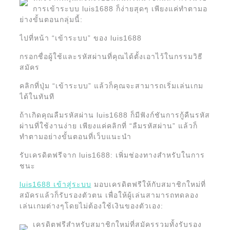
การเข้าระบบ luis1688 ก็ง่ายสุดๆ เพียงแค่ทำตามอ
ย่างขั้นตอนกลุ่มนี้:
ไปที่หน้า “เข้าระบบ” ของ luis1688
กรอกชื่อผู้ใช้และรหัสผ่านที่คุณได้ตั้งเอาไว้ในกรรมวิธี
สมัคร
คลิกที่ปุ่ม “เข้าระบบ” แล้วก็คุณจะสามารถเริ่มเล่นเกม
ได้ในทันที
ถ้าเกิดคุณลืมรหัสผ่าน luis1688 ก็มีฟังก์ชันการกู้คืนรหัส
ผ่านที่ใช้งานง่าย เพียงแค่คลิกที่ “ลืมรหัสผ่าน” แล้วก็
ทำตามอย่างขั้นตอนที่เว็บแนะนำ
รับเครดิตฟรีจาก luis1688: เพิ่มช่องทางสำหรับในการ
ชนะ
luis1688 เข้าสู่ระบบ
มอบเครดิตฟรีให้กับสมาชิกใหม่ที่
สมัครแล้วก็รับรองตัวตน เพื่อให้ผู้เล่นสามารถทดลอง
เล่นเกมต่างๆโดยไม่ต้องใช้เงินของตัวเอง:
เครดิตฟรีสำหรับสมาชิกใหม่ที่สมัครรวมทั้งรับรอง