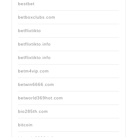
bestbet
betboxclubs.com
betflixtikto
betflixtikto.info
betflixtikto.info
betm4vip.com
betwin6666.com
betworld369hot.com
bio285th.com
bitcoin