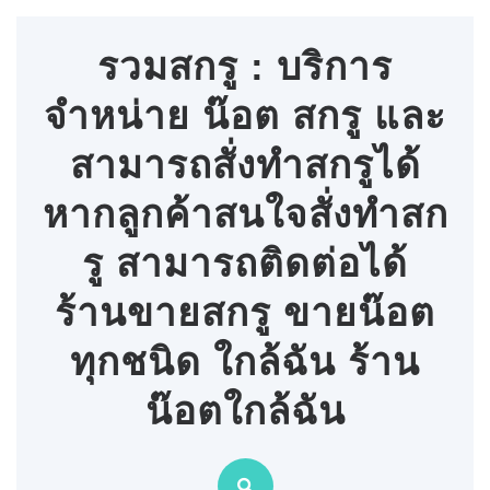
Skip
to
รวมสกรู : บริการ
content
จำหน่าย น๊อต สกรู และ
สามารถสั่งทำสกรูได้
หากลูกค้าสนใจสั่งทำสก
รู สามารถติดต่อได้
ร้านขายสกรู ขายน๊อต
ทุกชนิด ใกล้ฉัน ร้าน
น๊อตใกล้ฉัน