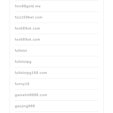
finn88gold.me
fizz169bet.com
fox689ok.com
fox689ok.com
fullslot
fullslotpg
fullslotpg168.com
funny18
gamehit8888.com
gaojing888