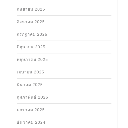
กันยายน 2025
สิงหาคม 2025
กรกฎาคม 2025
มิถุนายน 2025
พฤษภาคม 2025
เมษายน 2025
มีนาคม 2025
กุมภาพันธ์ 2025
มกราคม 2025
ธันวาคม 2024