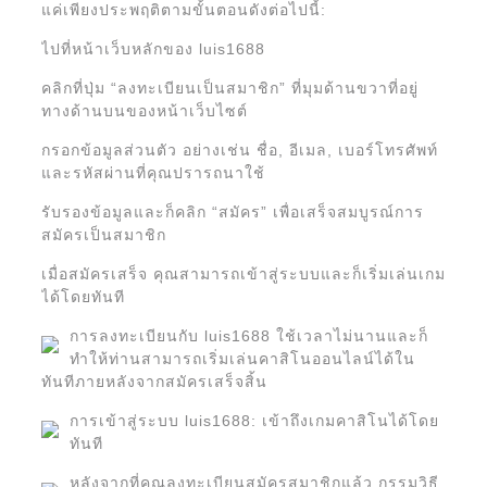
แค่เพียงประพฤติตามขั้นตอนดังต่อไปนี้:
ไปที่หน้าเว็บหลักของ luis1688
คลิกที่ปุ่ม “ลงทะเบียนเป็นสมาชิก” ที่มุมด้านขวาที่อยู่
ทางด้านบนของหน้าเว็บไซต์
กรอกข้อมูลส่วนตัว อย่างเช่น ชื่อ, อีเมล, เบอร์โทรศัพท์
และรหัสผ่านที่คุณปรารถนาใช้
รับรองข้อมูลและก็คลิก “สมัคร” เพื่อเสร็จสมบูรณ์การ
สมัครเป็นสมาชิก
เมื่อสมัครเสร็จ คุณสามารถเข้าสู่ระบบและก็เริ่มเล่นเกม
ได้โดยทันที
การลงทะเบียนกับ luis1688 ใช้เวลาไม่นานและก็
ทำให้ท่านสามารถเริ่มเล่นคาสิโนออนไลน์ได้ใน
ทันทีภายหลังจากสมัครเสร็จสิ้น
การเข้าสู่ระบบ luis1688: เข้าถึงเกมคาสิโนได้โดย
ทันที
หลังจากที่คุณลงทะเบียนสมัครสมาชิกแล้ว กรรมวิธี