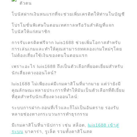
ตัวตน
โบนัสฝากเงินหนแรกที่จะช่วยเพิ่มเครดิตให้ท่านในบัญชี
โปรโมชั่นพิเศษในตอนเทศกาลหรือวันสำคัญที่แจก
โบนัสให้แก่สมาชิก
การรับเครดิตฟรีจาก luis1688 ช่วยเพิ่มโอกาสสำหรับ
การเล่นเกมและทำให้คุณสามารถทดลองเกมใหม่ๆโดย
ไม่ต้องเสี่ยงใช้เงินของตนในตอนแรก
เพราะอะไร luis1688 ถึงเป็นตัวเลือกที่ยอดเยี่ยมสำหรับ
นักเสี่ยงดวงออนไลน์?
luis1688 ไม่เพียงแค่มีเกมคาสิโนที่มากมาย แต่ว่ายังมี
คุณลักษณะหลายประการที่ทำให้มันเป็นตัวเลือกที่ดีเยี่ยม
ที่สุดสำหรับนักเสี่ยงดวงออนไลน์:
ระบบการฝาก-ถอนที่เร็วและก็ไม่เป็นอันตราย รองรับ
หลายช่องทางกระบวนการทำธุรกรรม
มีเกมคาสิโนที่นานัปการ เช่น สล็อต,
luis1688 เข้าสู่
ระบบ
บาคาร่า, รูเล็ต รวมทั้งคาสิโนสด