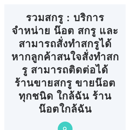
Skip
to
รวมสกรู : บริการ
content
จำหน่าย น๊อต สกรู และ
สามารถสั่งทำสกรูได้
หากลูกค้าสนใจสั่งทำสก
รู สามารถติดต่อได้
ร้านขายสกรู ขายน๊อต
ทุกชนิด ใกล้ฉัน ร้าน
น๊อตใกล้ฉัน