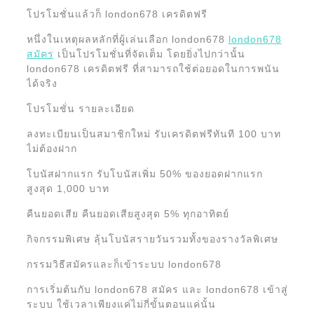
โปรโมชั่นแล้วก็ london678 เครดิตฟรี
หนึ่งในเหตุผลหลักที่ผู้เล่นเลือก london678
london678
สมัคร
เป็นโปรโมชั่นที่จัดเต็ม โดยยิ่งไปกว่านั้น
london678 เครดิตฟรี ที่สามารถใช้ต่อยอดในการพนัน
ได้จริง
โปรโมชั่น รายละเอียด
ลงทะเบียนเป็นสมาชิกใหม่ รับเครดิตฟรีทันที 100 บาท
ไม่ต้องฝาก
โบนัสฝากแรก รับโบนัสเพิ่ม 50% ของยอดฝากแรก
สูงสุด 1,000 บาท
คืนยอดเสีย คืนยอดเสียสูงสุด 5% ทุกอาทิตย์
กิจกรรมพิเศษ ลุ้นโบนัสรายวันรวมทั้งของรางวัลพิเศษ
กรรมวิธีสมัครและก็เข้าระบบ london678
การเริ่มต้นกับ london678 สมัคร และ london678 เข้าสู่
ระบบ ใช้เวลาเพียงแค่ไม่กี่ขั้นตอนแค่นั้น