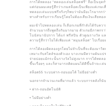
การได้ทดลอง “ทดลองเล่นสล็อตฟรี” ถือเป็นจุดกำ
แต่ก่อนผมเคยรู้สึกว่าเกมสล็อตเป็นเพียงแค่เกมเสี่
ทดลองเล่นแบบฟรีจริงๆก็พบว่ามันมีอะไรมากกว่าน
ทางสำหรับการเรียนรู้โดยไม่ต้องเสียเงินเสียทอ
ผมเข้าไปทดลองเล่น ก็เลือกเกมที่กำลังได้รับคว
จำนวนมากถึงพูดถึงกันมากมาย ตัวเกมมีภาพกราฟิ
โบนัสนานัปการ ได้แก่ ฟรีสปิน ตัวคูณรางวัล แล
ความรู้สึกว่าไม่ได้เพียงแค่ “หมุนสล็อต” ไปเรื่
การได้ลองผิดลองถูกโดยไม่จำเป็นที่จะต้องมาวิต
เหมาะกับสไตล์ของตัวเอง บางเกมมีความผันแปรสู
จ่ายบ่อยแม้กระนั้นรางวัลไม่สูงมาก การได้ทดลอ
ขึ้นเรื่อยๆ และก็สามารถคิดแผนได้ดีขึ้นถ้าจะเล
สล็อต55 ระบบฝาก-ถอนออโต้ ไม่มีอย่างต่ำ
นอกจากจำนวนเกมที่มากแล้ว ระบบการคลังก็นับว
• ฝาก-ถอนอัตโนมัติ
• ไม่มีอย่างต่ำ