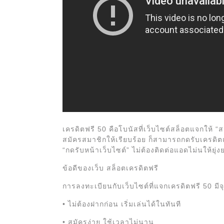
เครดิตฟรี 50 คือโบนัสที่เว็บไซต์สล็อตแจกให้ “
สมัครสมาชิกให้เรียบร้อย ก็สามารถกดรับเครดิต
“กดรับหน้าเว็บไซต์” ไม่ต้องติดต่อแอดไม่นให้ยุ่ง
ข้อดีของเว็บ สล็อตเครดิตฟรี
การลงทะเบียนกับเว็บไซต์ที่แจกเครดิตฟรี 50 มีจ
• ไม่ต้องฝากก่อน เริ่มเล่นได้ในทันที
• สมัครง่าย ใช้เวลาไม่นาน