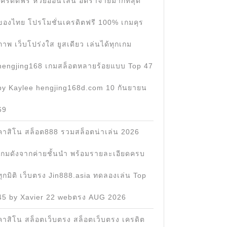
เครดิตฟรี หวยออนไลน์ อัตราจ่ายมากที่สุด
ของไทย โปรโมชั่นเครดิตฟรี 100% เกมคุร
ภาพ เว็บโปร่งใส ยูสเดียว เล่นได้ทุกเกม
hengjing168 เกมสล็อตหลายร้อยแบบ Top 47
by Kaylee hengjing168d.com 10 กันยายน
69
คาสิโน สล็อต888 รวมสล็อตน่าเล่น 2026
เกมดังจากค่ายชั้นนำ พร้อมรายละเอียดครบ
ทุกมิติ เว็บตรง Jin888.asia ทดลองเล่น Top
45 by Xavier 22 webตรง AUG 2026
คาสิโน สล็อตเว็บตรง สล็อตเว็บตรง เครดิต