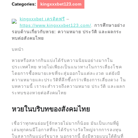
Categories:
kingxxxbet123.com
kingxxxbet เครดิตฟรี
–
https://www.kingxxxbet123.com/
.
การศึกษาอย่าง
รอบด้านเกี่ยวกับหวย: ความหมาย ประวัติ และผลกระ
ทบต่อสังคมไทย
บทนำ
หวยหรือสลากกินแบ่งได้รับความนิยมอย่างมากใน
ประเทศไทย หวยไม่เพียงเป็นแนวทางในการเสี่ยงโชค
โดยการซื้อหมายเลขที่จะสุ่มออกในแต่ละงวด แต่ยังมี
ความหมายและประวัติที่ลึกซึ้งกว่าเพียงการเสี่ยงดวง ใน
บทความนี้ เราจะสำรวจถึงความหมาย ประวัติ และผลก
ระทบของหวยต่อสังคมไทย
หวยในบริบทของสังคมไทย
เชื่อว่าทุกคนย่อมรู้จักหวยไม่มากก็น้อย มันเป็นเกมที่ผู้
เล่นทุกคนมีโอกาสที่จะได้รับรางวัลใหญ่จากการลงทุน
ในสลากกินแบ่งรัฐบาล นอกจากนี้ ยังมีหวยแบบใต้ดินที่