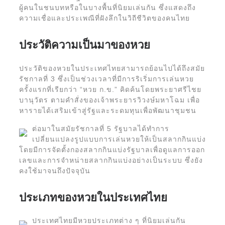
ผู้คนในชนบทหรือในบางพื้นที่นิยมเล่นกัน ซึ่งแสดงถึง
ความเชื่อและประเพณีที่ฝังลึกในวิถีชีวิตของคนไทย
ประวัติความเป็นมาของหวย
ประวัติของหวยในประเทศไทยสามารถย้อนไปได้ถึงสมัย
รัชกาลที่ 3 ซึ่งเป็นช่วงเวลาที่มีการริเริ่มการเล่นหวย
ครั้งแรกที่เรียกว่า “หวย ก.ข.” คิดค้นโดยพระยาศรีไชย
บานุวัตร ตามคำสั่งของเจ้าพระยารวิวงษ์มหาโฉม เพื่อ
หารายได้เสริมเข้าสู่รัฐและระดมทุนเพื่อพัฒนาชุมชน
ต่อมาในสมัยรัชกาลที่ 5 รัฐบาลได้ทำการ
เปลี่ยนแปลงรูปแบบการเล่นหวยให้เป็นสลากกินแบ่ง
โดยมีการจัดตั้งกองสลากกินแบ่งรัฐบาลเพื่อดูแลการออก
เลขและการจำหน่ายสลากกินแบ่งอย่างเป็นระบบ ซึ่งยัง
คงใช้มาจนถึงปัจจุบัน
ประเภทของหวยในประเทศไทย
ประเทศไทยมีหวยประเภทต่าง ๆ ที่นิยมเล่นกัน