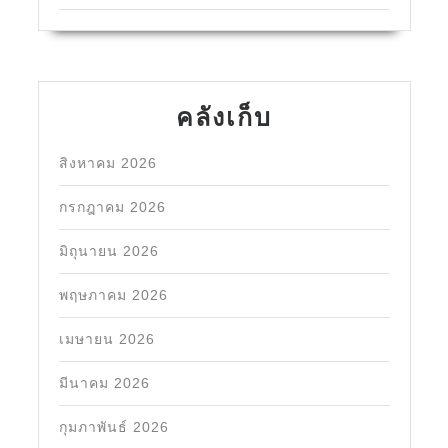
คลังเก็บ
สิงหาคม 2026
กรกฎาคม 2026
มิถุนายน 2026
พฤษภาคม 2026
เมษายน 2026
มีนาคม 2026
กุมภาพันธ์ 2026