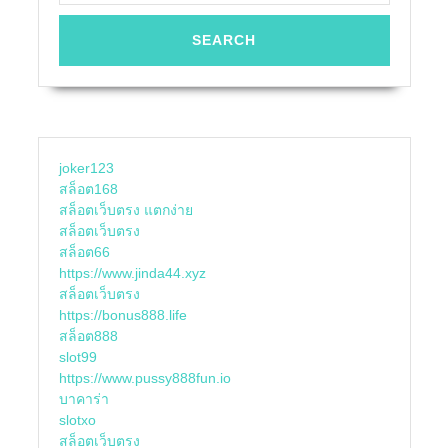
ศูนย์
เดียว
ขอบ
ต่ำVaultWallet
ขั้น
ต่ำ
joker123
สล็อต168
บาท
สล็อตเว็บตรง แตกง่าย
เดียว
สล็อตเว็บตรง
โบนัส
สล็อต66
https://www.jinda44.xyz
บวก
สล็อตเว็บตรง
เพดาน
https://bonus888.life
สล็อต888
ถอน
slot99
ได้
https://www.pussy888fun.io
บาคาร่า
ไร้
slotxo
ขีด
สล็อตเว็บตรง