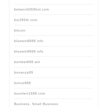
betworld369hot.com
bio285th.com
bitcoin
bluewin8888.info
bluewin8888.info
bombet888.win
bonanza99
bonus888
boonlert1688.com
Business, Small Business