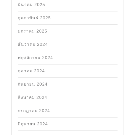
มีนาคม 2025
กุมภาพันธ์ 2025
มกราคม 2025
ธันวาคม 2024
พฤศจิกายน 2024
ตุลาคม 2024
กันยายน 2024
สิงหาคม 2024
กรกฎาคม 2024
มิถุนายน 2024