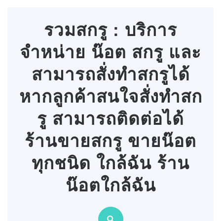
Skip
to
รวมสกรู : บริการ
content
จำหน่าย น๊อต สกรู และ
สามารถสั่งทำสกรูได้
หากลูกค้าสนใจสั่งทำสก
รู สามารถติดต่อได้
ร้านขายสกรู ขายน๊อต
ทุกชนิด ใกล้ฉัน ร้าน
น๊อตใกล้ฉัน