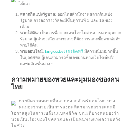
ได้แก่
สลากกินแบ่งรัฐบาล
: ออกโดยสำนักงานสลากกินแบ่ง
รัฐบาล การออกรางวัลจะมีขึ้นทุกวันที่ 1 และ 16 ของ
เดือน
หวยใต้ดิน
: เป็นการซื้อขายเลขโดยไม่ผ่านการควบคุมจาก
รัฐบาล ผู้เล่นจะเลือกหมายเลขที่ต้องการและซื้อจากพ่อค้า
หวยใต้ดิน
หวยออนไลน์
:
kingxxxbet เครดิตฟรี
มีความนิยมมากขึ้น
ในยุคดิจิทัล ผู้เล่นสามารถซื้อเลขผ่านทางเว็บไซต์หรือ
แอพพลิเคชั่นต่าง ๆ
ความหมายของหวยและมุมมองของคน
ไทย
หวยมีความหมายที่หลากหลายสำหรับคนไทย บาง
คนมองว่าหวยเป็นการลงทุนที่สามารถถวายและมี
โอกาสสูงในการเปลี่ยนแปลงชีวิต ขณะที่บางคนมองว่า
หวยเป็นเรื่องของโชคลาภและเป็นหนทางแห่งความหวัง
ในชีวิต