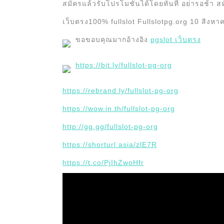
สมัครแล้วรับโปรโมชั่นได้โดยทันที อย่ารอช้า ส
เว็บตรง100% fullslot Fullslotpg.org 10 สิงห
ขอขอบคุณมากอ้างอิง
pgslot เว็บตรง
https://bit.ly/fullslot-pg-org
https://rebrand.ly/fullslot-pg-org
https://wow.in.th/fullslot-pg-org
http://gg.gg/fullslot-pg-org
https://shorturl.asia/zlE7R
https://t.co/PjIhZwoHfr