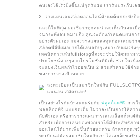
ตนเองได้เร็วยิ่งขึ้นแน่ๆครับผม เรารับประกัน
3. วางแผนเล่นสล็อตออนไลน์ตั้งแต่ต้นกระทั่งถึ
และก็ในที่สุด ผมเชื่อว่าทุกคนน่าจะเห็นกันจนเบื
จนกระทั่งจบ หมายถึง คุณจะต้องกำหนดแผนการเล่น
อย่างตัวผมเอง ผมจะวางแผนลงทุนก่อนเสมอว่าผ
สล็อตพีจีที่ผมอยากได้เล่นจริงๆเหมาะกับผมจริง
เทคนิคการเล่นfullslotpgที่คงจะช่วยให้ผมสามาร
ประโยชน์ต่างๆจากโปรโมชั่นที่มีเพื่อช่วยในเรื่อ
จะแบ่งเงินผลกำไรออกเป็น 2 ส่วนสำหรับใช้จ่าย 
ของการวางเป้าหมาย
ลงทะเบียนเป็นสมาชิกใหม่กับ FULLSLOTPG ได้
แน่นอน สมัครเลย!
เป็นอย่างไรกันบ้างนะครับกับ
ฟลูสล็อตพีจี
การให้
ฟลูสล็อตพีจี แบบจัดเต็ม ไม่ว่าจะเป็นการให้คว
กับตัวเอง หรือการวางแผนการเล่นสล็อตตั้งแต่ต้
สำหรับเพื่อการเล่นของพวกเราให้มีประสิทธิภาพ
ออนไลน์ได้มากเพิ่มขึ้นด้วยนะครับ ถ้าหากคุณพร
ทะเบียนสมัครสมาชิกใหม่กับเราได้เลยจ้ะขอรับ ส