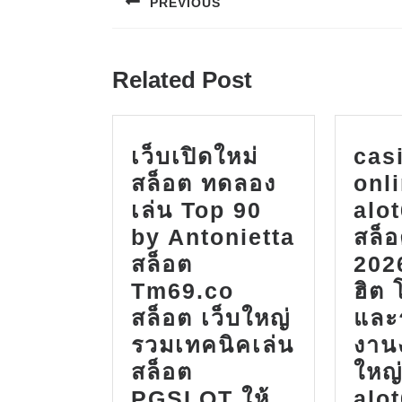
PREVIOUS
Previous
post:
Related Post
เว็บเปิดใหม่
cas
สล็อต ทดลอง
onl
เล่น Top 90
alot
by Antonietta
สล็
สล็อต
202
Tm69.co
ฮิต 
สล็อต เว็บใหญ่
และ
รวมเทคนิคเล่น
งานง
สล็อต
ใหญ
PGSLOT ให้
alo