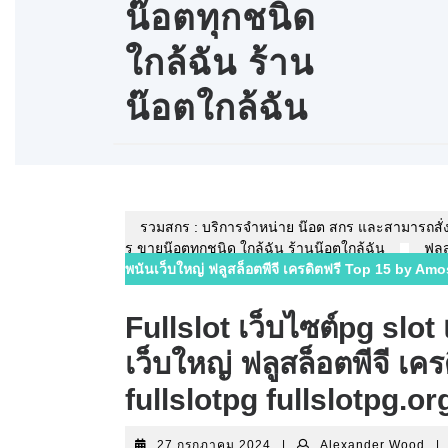
น๊อตทุกชนิด
ใกล้ฉัน ร้าน
น๊อตใกล้ฉัน
รวมสกรู : บริการจำหน่าย น๊อต สกรู และสามารถสั่
รู ขายน๊อตทุกชนิด ใกล้ฉัน ร้านน๊อตใกล้ฉัน
ฟลูส
พนันเว็บใหญ่ ฟลูสล็อตพีจี เครดิตฟรี Top 15 by Amo
Fullslot เว็บไซต์pg slo
เว็บใหญ่ ฟลูสล็อตพีจี เ
fullslotpg fullslotpg.or
27
Ale
27 กรกฎาคม 2024
|
Alexander Wood
|