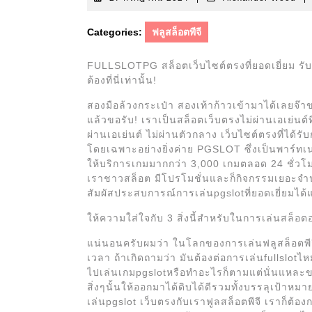
กรกฎาคม
Wo
2024
Categories:
ฟลูสล็อตพีจี
FULLSLOTPG สล็อตเว็บไซต์ตรงที่ยอดเยี่ยม รั
ต้องที่นี่เท่านั้น!
สองมือล้วงกระเป๋า สองเท้าก้าวเข้ามาได้เลยจ๊า
แล้วขอรับ! เราเป็นสล็อตเว็บตรงไม่ผ่านเอเย่นต์ที
ผ่านเอเย่นต์ ไม่ผ่านตัวกลาง เว็บไซต์ตรงที่ได้ร
โดยเฉพาะอย่างยิ่งค่าย PGSLOT ซึ่งเป็นพาร์ทเนอร
ให้บริการเกมมากกว่า 3,000 เกมตลอด 24 ชั่วโ
เราชาวสล็อต มีโปรโมชั่นและก็กิจกรรมเยอะจำน
สัมผัสประสบการณ์การเล่นpgslotที่ยอดเยี่ยมได้
ให้ความใส่ใจกับ 3 สิ่งนี้สำหรับในการเล่นสล็อตอ
แน่นอนครับผมว่า ในโลกของการเล่นฟลูสล็อตพีจีม
เวลา ถ้าเกิดถามว่า มันต้องต่อการเล่นfullslotไ
ไปเล่นเกมpgslotหรือทำอะไรก็ตามแต่นั่นแหละขอ
สิ่งๆนั้นให้ออกมาได้ดิบได้ดีรวมทั้งบรรลุเป้าห
เล่นpgslot เว็บตรงกับเราฟูลสล็อตพีจี เราก็ต้องก