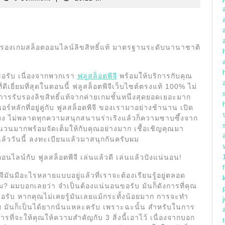
od
บรองเกมสล็อตออนไลน์ลิขสิทธิ์แท้ มาตรฐานระดับนานาชาติ
ขอรับ เนื่องจากพวกเรา
ฟลูสล็อตพีจี
พร้อมให้บริการกับคุณ
่ดีเยี่ยมที่สุดในตอนนี้ ฟลูสล็อตพีจีเว็บไซต์ตรงแท้ 100% ไม่
ับการรับรองลิขสิทธิ์แท้จากค่ายเกมชั้นหนึ่งสุดยอดเยอะมาก
์หลักที่อยู่คู่กับ ฟูลสล็อตพีจี ของเรามาอย่างช้านาน เปิด
มง ไม่พลาดทุกความสนุกสนานร่าเริงแล้วก็ความซาบซึ้งจาก
วนมากพร้อมจัดเต็มให้กับคุณอย่างมาก เชื้อเชิญคุณมา
แล้ววันนี้ ลงทะเบียนแล้วมาสนุกกันครับผม
อนไลน์กับ ฟูลสล็อตพีจี เล่นแล้วดี เล่นแล้วปังแน่นอน!
ันมีอะไรหลายแบบอยู่แล้วที่เราจะต้องเรียนรู้อยู่ตลอด
หม? ผมบอกเลยว่า จำเป็นต้องแน่นอนขอรับ มันก็ดังการที่คุณ
รับ หากคุณไม่เคยรู้มันเลยแม้กระทั้งน้อยมาก การจะทำ
มาย มันก็เป็นได้ยากนั่นแหละครับ เพราะฉะนั้น สำหรับในการ
ารที่จะให้คุณให้ความสำคัญกับ 3 สิ่งนี้เอาไว้ เนื่องจากบอก