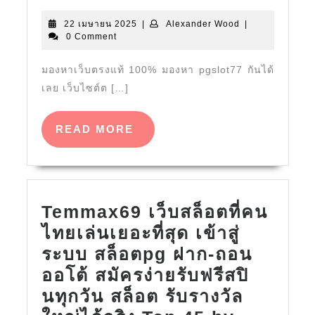
สิโน
สุด
22
Alexander
22 เมษายน 2025
|
Alexander Wood
|
เว็บ
ใน
เมษายน
Wood
0 Comment
ใหญ่
2025
วงการ
pgslot
มองหาเว็บตรงแท้ 100% มองหา pgslot77 กันได้
เงิน
เลย เว็บไซต์ต […]
ทดลอง
ชัวร์
เล่น
ไม่มี
READ
READ MORE
Top
โกง
MORE
55
โบนัส
by
สูง
Harriett
ทดลอง
Temmax69 เว็บสล็อตที่คน
pgslot
เล่น
ไทยเล่นเยอะที่สุด เข้าสู่
pgslot77.xyz
ฟรี
ระบบ สล็อตpg ฝาก-ถอน
26
pgslot
ออโต้ สมัครง่ายรับฟรีสปิ
pgslot
สุด
นทุกวัน สล็อต รับรางวัล
เว็บไซต์
มันส์