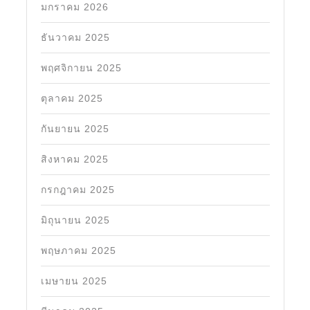
มกราคม 2026
ธันวาคม 2025
พฤศจิกายน 2025
ตุลาคม 2025
กันยายน 2025
สิงหาคม 2025
กรกฎาคม 2025
มิถุนายน 2025
พฤษภาคม 2025
เมษายน 2025