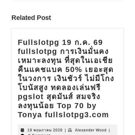
Previous
Next
post:
post:
Related Post
Fullslotpg 19 ก.ค. 69
fullslotpg การเงินมั่นคง
เหมาะลงทุน ที่สุดในเอเชีย
คืนแคชแบค 50% เยอะสุด
ในวงการ เงินชัวร์ ไม่มีโกง
โบนัสสูง ทดลองเล่นฟรี
pgslot สุดมันส์ สมจริง
ลงทุนน้อย Top 70 by
Fullsl
Tonya fullslotpg3.com
19
19
Alexander
19 พฤษภาคม 2026
|
Alexander Wood
|
ก.ค.