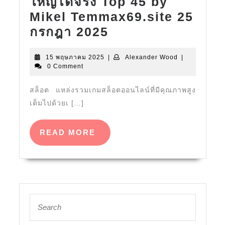
ใหญ่ได้จริง Top 45 by
แจก
สมจริง
Mikel Temmax69.site 25
หนัก
ลงทุน
Temmax69
กรกฎา 2025
รวม
น้อย
เว็บ
เกม
Top
15
Alexander
15 พฤษภาคม 2025
|
Alexander Wood
|
สล็อต
สล็อต
พฤษภาคม
Wood
0 Comment
70
ที่
2025
PGSlot
by
คน
สล็อต แหล่งรวมเกมสล็อตออนไลน์ที่มีคุณภาพสูง
ที่
Tonya
เต็มไปด้วยเ […]
ไทย
แตก
fullsl
เล่น
หนัก
READ
READ MORE
เยอะ
จ่าย
MORE
ที่สุด
จริง
เข้า
เมษา
สู่
68
ระบบ
Search
สล็อตpg
for: