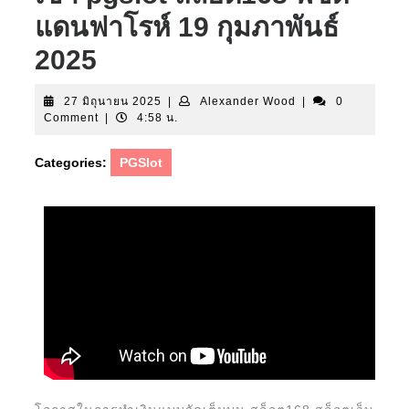
แดนฟาโรห์ 19 กุมภาพันธ์
2025
27
Alexander
27 มิถุนายน 2025
|
Alexander Wood
|
0
มิถุนายน
Wood
Comment
|
4:58 น.
2025
Categories:
PGSlot