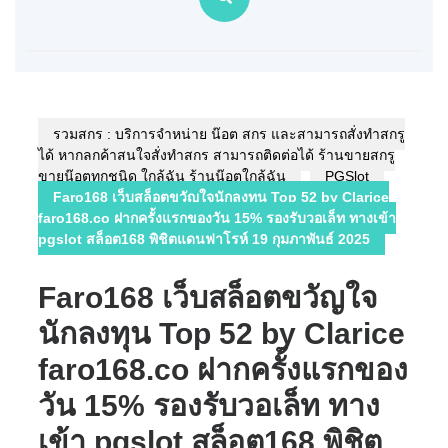
รวมสกรู : บริการจำหน่าย น๊อต สกรู และสามารถสั่งทำสกรู
ได้ หากลูกค้าสนใจสั่งทำสกรู สามารถติดต่อได้ ร้านขายสกรู
ขายน๊อตทุกชนิด ใกล้ฉัน ร้านน๊อตใกล้ฉัน
PGSlot
Faro168 เว็บสล็อตขวัญใจนักลงทุน Top 52 by Clarice
faro168.co ฝากครั้งแรกของวัน 15% รองรับวอเล็ท ทางเข้า
pgslot สล็อต168 พิชิตแดนฟาโรห์ 19 กุมภาพันธ์ 2025
Faro168 เว็บสล็อตขวัญใจ
นักลงทุน Top 52 by Clarice
faro168.co ฝากครั้งแรกของ
วัน 15% รองรับวอเล็ท ทาง
เข้า pgslot สล็อต168 พิชิต