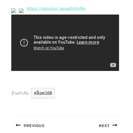
https://shorturl.asia/hXmNn
สล็อต168
ป้ายกำกับ:
แนะแนว
เรื่อง
PREVIOUS
NEXT