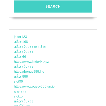
ฝาก-
ถอน
ออ
โต้
สมัคร
ง่าย
joker123
สล็อต168
รับ
สล็อตเว็บตรง แตกง่าย
ฟรีส
สล็อตเว็บตรง
ปิ
สล็อต66
https://www.jinda44.xyz
นทุก
สล็อตเว็บตรง
วัน
https://bonus888.life
สล็อต888
สล็อต
slot99
รับ
https://www.pussy888fun.io
บาคาร่า
รางวัล
slotxo
ใหญ่
สล็อตเว็บตรง