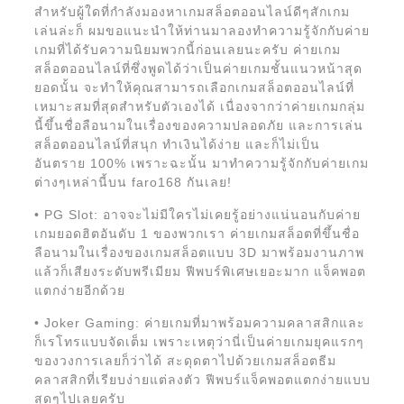
สำหรับผู้ใดที่กำลังมองหาเกมสล็อตออนไลน์ดีๆสักเกม
เล่นล่ะก็ ผมขอแนะนำให้ท่านมาลองทำความรู้จักกับค่าย
เกมที่ได้รับความนิยมพวกนี้ก่อนเลยนะครับ ค่ายเกม
สล็อตออนไลน์ที่ซึ่งพูดได้ว่าเป็นค่ายเกมชั้นแนวหน้าสุด
ยอดนั้น จะทำให้คุณสามารถเลือกเกมสล็อตออนไลน์ที่
เหมาะสมที่สุดสำหรับตัวเองได้ เนื่องจากว่าค่ายเกมกลุ่ม
นี้ขึ้นชื่อลือนามในเรื่องของความปลอดภัย และการเล่น
สล็อตออนไลน์ที่สนุก ทำเงินได้ง่าย และก็ไม่เป็น
อันตราย 100% เพราะฉะนั้น มาทำความรู้จักกับค่ายเกม
ต่างๆเหล่านี้บน faro168 กันเลย!
• PG Slot: อาจจะไม่มีใครไม่เคยรู้อย่างแน่นอนกับค่าย
เกมยอดฮิตอันดับ 1 ของพวกเรา ค่ายเกมสล็อตที่ขึ้นชื่อ
ลือนามในเรื่องของเกมสล็อตแบบ 3D มาพร้อมงานภาพ
แล้วก็เสียงระดับพรีเมียม ฟีพบร์พิเศษเยอะมาก แจ็คพอต
แตกง่ายอีกด้วย
• Joker Gaming: ค่ายเกมที่มาพร้อมความคลาสสิกและ
ก็เรโทรแบบจัดเต็ม เพราะเหตุว่านี่เป็นค่ายเกมยุคแรกๆ
ของวงการเลยก็ว่าได้ สะดุดตาไปด้วยเกมสล็อตธีม
คลาสสิกที่เรียบง่ายแต่ลงตัว ฟีพบร์แจ็คพอตแตกง่ายแบบ
สุดๆไปเลยครับ