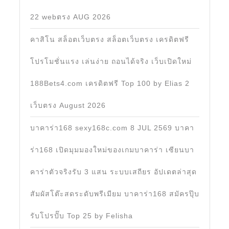
22 webตรง AUG 2026
คาสิโน สล็อตเว็บตรง สล็อตเว็บตรง เครดิตฟรี
โปรโมชั่นแรง เล่นง่าย ถอนได้จริง เว็บเปิดใหม่
188Bets4.com เครดิตฟรี Top 100 by Elias 2
เว็บตรง August 2026
บาคาร่า168 sexy168c.com 8 JUL 2569 บาคา
ร่า168 เปิดมุมมองใหม่ของเกมบาคาร่า เซียนบา
คาร่าตัวจริงรับ 3 แสน ระบบเสถียร อัปเดตล่าสุด
สัมผัสโต๊ะสดระดับพรีเมียม บาคาร่า168 สมัครปุ๊บ
รับโปรปั๊บ Top 25 by Felisha