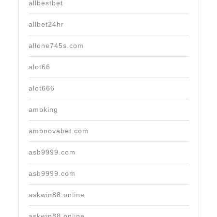
allbestbet
allbet24hr
allone745s.com
alot66
alot666
ambking
ambnovabet.com
asb9999.com
asb9999.com
askwin88.online
askwin88.online