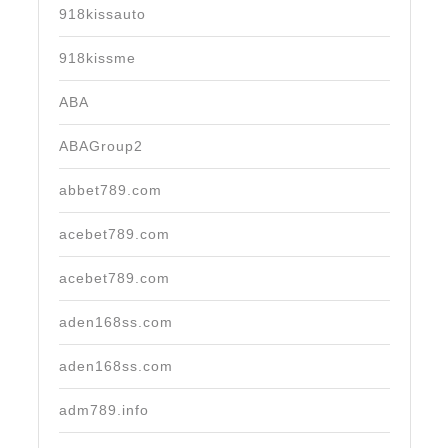
918kissauto
918kissme
ABA
ABAGroup2
abbet789.com
acebet789.com
acebet789.com
aden168ss.com
aden168ss.com
adm789.info