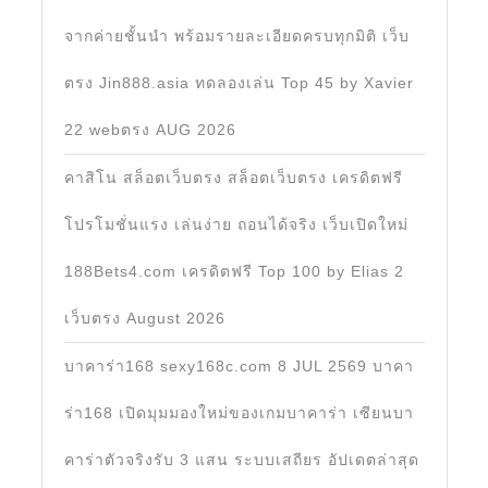
จากค่ายชั้นนำ พร้อมรายละเอียดครบทุกมิติ เว็บ
ตรง Jin888.asia ทดลองเล่น Top 45 by Xavier
22 webตรง AUG 2026
คาสิโน สล็อตเว็บตรง สล็อตเว็บตรง เครดิตฟรี
โปรโมชั่นแรง เล่นง่าย ถอนได้จริง เว็บเปิดใหม่
188Bets4.com เครดิตฟรี Top 100 by Elias 2
เว็บตรง August 2026
บาคาร่า168 sexy168c.com 8 JUL 2569 บาคา
ร่า168 เปิดมุมมองใหม่ของเกมบาคาร่า เซียนบา
คาร่าตัวจริงรับ 3 แสน ระบบเสถียร อัปเดตล่าสุด