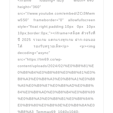
<iframe loading="lazy" width="640"
เล่น
height="360"
Top
src="//www.youtube.com/embed/ZCi3Mwm
90
w5S0" frameborder="0" allowfullscreen
by
style="float:right;padding:10px 0px 10px
10px;border:0px;"></iframe>สล็อต ตัวจริงที่
Antoniett
ปี 2025 รวมเกม แตกแรงทุกเกม ฝาก-ถอนออ
สล็อต
โต้ รองรับทรูวอเล็ท</p> <p><img
Tm69.co
decoding="async"
สล็อต
src="https://tm69.co/wp-
เว็บ
content/uploads/2024/02/%E0%B8%81%E
ใหญ่
0%B8%B4%E0%B8%88%E0%B8%81%E0%
B8%A3%E0%B8%A3%E0%B8%A1%E0%B8
รวม
%A5%E0%B9%87%E0%B8%AD%E0%B8%
เทคนิค
84%E0%B8%AD%E0%B8%B4%E0%B8%99
เล่น
%E0%B8%A3%E0%B8%B1%E0%B8%9A%
สล็อต
E0%B9%80%E0%B8%9E%E0%B8%8A%E0
PGSLOT
%B8%A3_Temmax69_1040x1040-