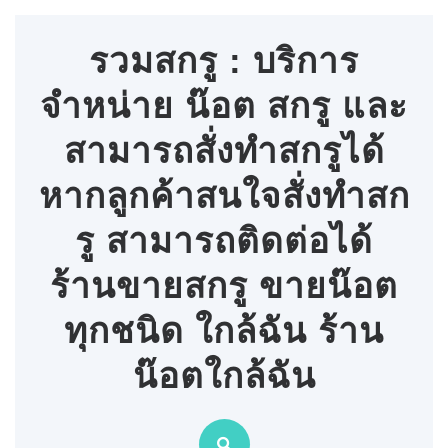
Skip
to
รวมสกรู : บริการ
content
จำหน่าย น๊อต สกรู และ
สามารถสั่งทำสกรูได้
หากลูกค้าสนใจสั่งทำสก
รู สามารถติดต่อได้
ร้านขายสกรู ขายน๊อต
ทุกชนิด ใกล้ฉัน ร้าน
น๊อตใกล้ฉัน