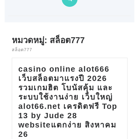
หมวดหมู่:
สล็อต777
สล็อต777
casino online alot666
เว็บสล็อตมาแรงปี 2026
รวมเกมฮิต โบนัสคุ้ม และ
ระบบใช้งานง่าย เว็บใหญ่
alot66.net เครดิตฟรี Top
13 by Jude 28
websiteแตกง่าย สิงหาคม
casino
26