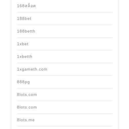
168สล็อต
188bet
188betth
1xbet
1xbetth
1xgameth.com
888pg
8lots.com
8lots.com
8lots.me