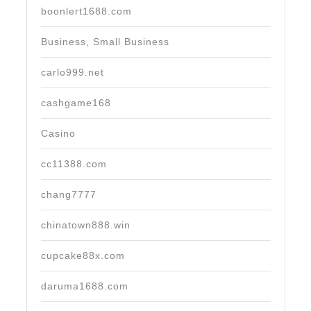
boonlert1688.com
Business, Small Business
carlo999.net
cashgame168
Casino
cc11388.com
chang7777
chinatown888.win
cupcake88x.com
daruma1688.com