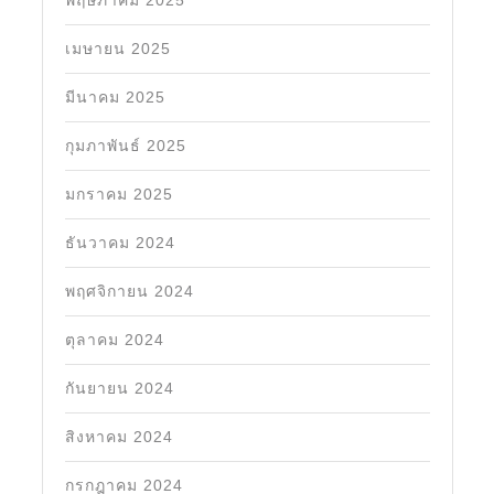
เมษายน 2025
มีนาคม 2025
กุมภาพันธ์ 2025
มกราคม 2025
ธันวาคม 2024
พฤศจิกายน 2024
ตุลาคม 2024
กันยายน 2024
สิงหาคม 2024
กรกฎาคม 2024