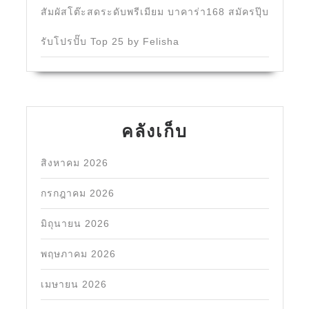
สัมผัสโต๊ะสดระดับพรีเมียม บาคาร่า168 สมัครปุ๊บ
รับโปรปั๊บ Top 25 by Felisha
คลังเก็บ
สิงหาคม 2026
กรกฎาคม 2026
มิถุนายน 2026
พฤษภาคม 2026
เมษายน 2026