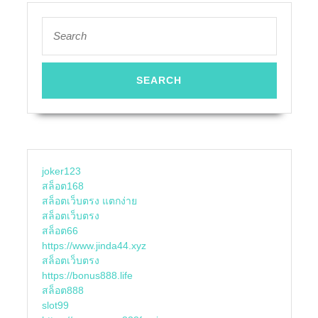
ไม่
Search
โกง
for:
Top
31
by
Lorene
potapp777.
joker123
สล็อต168
สล็อตเว็บตรง แตกง่าย
สล็อตเว็บตรง
สล็อต66
https://www.jinda44.xyz
สล็อตเว็บตรง
https://bonus888.life
สล็อต888
slot99