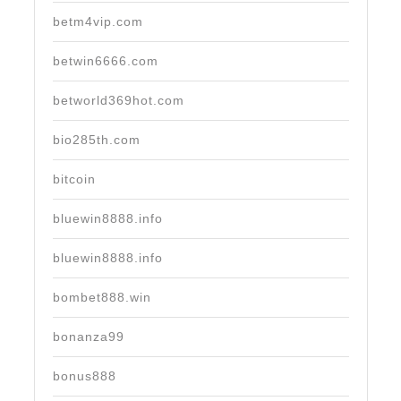
betm4vip.com
betwin6666.com
betworld369hot.com
bio285th.com
bitcoin
bluewin8888.info
bluewin8888.info
bombet888.win
bonanza99
bonus888