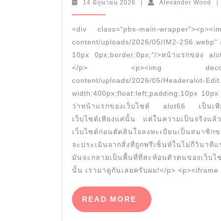
14
Al
14 มิถุนายน 2026
|
Alexander Wood
|
มิถุนายน
Wo
2026
<div class="pbs-main-wrapper"><p><im
content/uploads/2026/05/IM2-2S6.webp" s
10px 0px;border:0px;"/>หน้าแรกของ alot66
</p> <p><img decoding="as
content/uploads/2026/05/H
width:400px;float:left;padding:10px 10px
ว่าหน้าแรกของเว็บไซต์ alot66 เป็นเพียง
เว็บไซต์เพียงแค่นั้น แต่ในความเป็นจริงแ
เว็บไซต์ก่อนตัดสินใจลงทะเบียนเป็นสมาชิกข
จะประเมินจากสิ่งที่ถูกพรีเซ็นท์ในไม่กี่วิน
มันจะกลายเป็นพื้นที่ที่สะท้อนตัวตนของเว็บ
นั้น เรามาดูกันเลยครับผม!</p> <p><iframe
READ
READ MORE
MORE