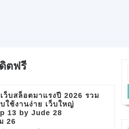
ดิตฟรี
f
 เว็บสล็อตมาแรงปี 2026 รวม
บใช้งานง่าย เว็บใหญ่
op 13 by Jude 28
casino
ม 26