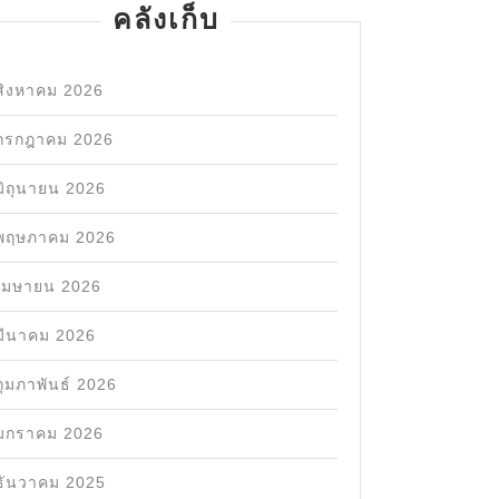
คลังเก็บ
สิงหาคม 2026
8c.com
กรกฎาคม 2026
มิถุนายน 2026
พฤษภาคม 2026
เมษายน 2026
มีนาคม 2026
กุมภาพันธ์ 2026
มกราคม 2026
ธันวาคม 2025