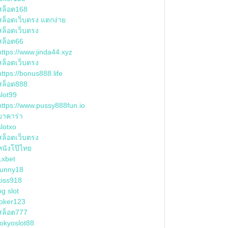
สล็อต168
สล็อตเว็บตรง แตกง่าย
สล็อตเว็บตรง
สล็อต66
https://www.jinda44.xyz
สล็อตเว็บตรง
https://bonus888.life
สล็อต888
slot99
https://www.pussy888fun.io
บาคาร่า
slotxo
สล็อตเว็บตรง
หนังโป๊ไทย
1xbet
funny18
kiss918
pg slot
joker123
สล็อต777
tokyoslot88