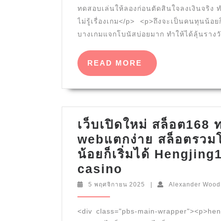
มีร
ทดสอบเล่นให้ลองก่อนตัดสินใจลงเงินจริง ทำ
มี
ไม่รู้เรื่องเกม</p> <p>ถึงจะเป็นคนทุนน้อยก
บางเกมแจกโบนัสบ่อยมาก ทำให้ได้ลุ้นรางวัล
ทอ
ต้อ
READ
READ MORE
ลอ
MORE
แฮป
แจ
สมา
เว็บเปิดใหม่ สล็อต168
ใหม
webแตกง่าย สล็อตรวมโป
50
น้อยก็เริ่มได้ Hengji
เชื่อ
เว็บ
casino
ถือ
เปิด
ได้
5
5 พฤศจิกายน 2025
|
Alexander Wood
พฤศจิกายน
ใหม่
มี
2025
สล็อต168
<div class="pbs-main-wrapper"><p>hengj
ใบ