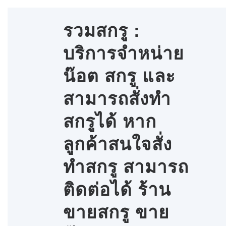
Skip
to
รวมสกรู :
content
บริการจำหน่าย
น๊อต สกรู และ
สามารถสั่งทำ
สกรูได้ หาก
ลูกค้าสนใจสั่ง
ทำสกรู สามารถ
ติดต่อได้ ร้าน
ขายสกรู ขาย