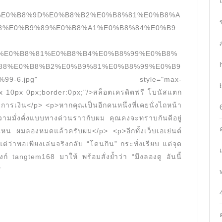
ส่ง
สล็อต55
168_%E0%B8%9D%E0%B8%B2%E0%B8%81%E0%B8%A
ตรง
ทาง
8%E0%B9%89%E0%B8%A1%E0%B8%84%E0%B9
จาก
เข้า
เมือง
เล่น
%E0%B8%81%E0%B8%B4%E0%B8%99%E0%B8%
นอก
88%E0%B8%B2%E0%B9%81%E0%B8%99%E0%B9
สะดวก
ครบ
%E0%B8%99-6.jpg" style="max-
Top
ทุก
px 10px 0px;border:0px;"/>สล็อตเครดิตฟรี โบนัสแตก
27
ารเงิน</p> <p>หากคุณเป็นอีกคนหนึ่งที่เคยนั่งไถหน้า
การ
by
ามมั่งคั่งแบบทางด่วนราวกับผม คุณคงจะทราบกันดีอยู่
เดิม
Josef
หน ผมลองหมดแล้วครับผม</p> <p>อีกทั้งเว็บเอเย่นต์
พัน
jin55.fun
ต่ว่าพอเพียงเล่นจริงกลับ “โดนกิน” กระทั่งเรียบ แต่จุด
สมาชิก
งลิงก์ tangtem168 มาให้ พร้อมสั่งย้ำว่า “มึงลองดู อันนี้
19
ใหม่
"
มิ.ย.
100%
26
วัน
เกิด