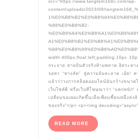
src="https://www.tangtem168c.com/wp-
content/uploads/2023/09/tangtem
1%E0%B8%B2%E0%B8%84%E0%B8%B
%88%E0%B8%B2-
%E0%B9%84%E0%B8%A1%E0%B9%88
A1%E0%B8%B2%E0%B8%A1%E0%B9%
%88%E0%B8%99%E0%B8%AD
width:400px;float:left;padding:10px 10
กระจาย สายปั่นตัวจริงห้ามพลาด อิสระทางก
จอหา “ทางลัด” สู่ความล้มละลาย เอ้ย! คว
แล้วว่าวงการสล็อตออนไลน์มันกว้างขนาดไ
เว็บไซต์ผี หรือเว็บที่โฆษณาว่า “แตกหนัก” แ
เปลี่ยนของผมเกิดขึ้นเมื่อเพื่อนซี้คนหนึ่งส่
ของจริง”</p> <p><img decoding="async
READ
READ MORE
MORE