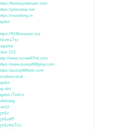
https://betwayvietnam.com
https://jokerasia.net
https://moodeng.in
pgslot
https://918kissauto.xyz
หนังชนโรง
sagame
joker 123
http://www.movie87hd.com
https://www.pussy888play.com
https://pussy888win.com
sexybaccarat
pgslot
pg slot
pgslot เว็บตรง
fullslotpg
live22
ดูหนัง
ดูหนังฟรี
ดูหนังชนโรง