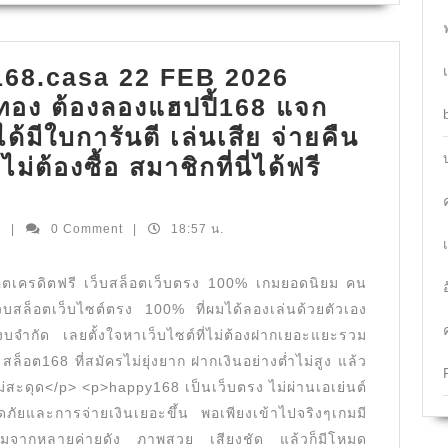
รับ
300
บาท
168.casa 22 FEB 2026
หัว
ทอง ต้องลองแฮปปี้168 แจก
แถว
ด้มีใบการันตี เล่นเสีย จ่ายคืน
วงการ
ต้องซื้อ สมาชิกที่นี่ได้ฟรี
เกม
อต
tangtem16
ดิต
Alexander
|
0 Comment
|
18:57 น.
Wood
ท้า
ให้
ppy168.casa
อตเครดิตฟรี เว็บสล็อตเว็บตรง 100% เกมยอดนิยม คน
ลอง
ว็บสล็อตเว็บไซต์ตรง 100% ที่ผมได้ลองเล่นด้วยตัวเอง
บจำกัด เลยตั้งใจหาเว็บไซต์ที่ไม่ต้องฝากเยอะแยะรวม
ว่า
B
 สล็อต168 ที่สมัครไม่ยุ่งยาก ฝากเงินอย่างต่ำไม่สูง แล้ว
ของดี
26
ไม่สะดุด</p> <p>happy168 เป็นเว็บตรง ไม่ผ่านเอเย่นต์
จริง
ppy168
ลอดภัยและการจ่ายเงินเยอะขึ้น พอเพียงเข้าไปจริงๆเกมมี
Top
าก
มนิยมจากหลายค่ายดัง ภาพสวย เสียงชัด แล้วก็มีโหมด