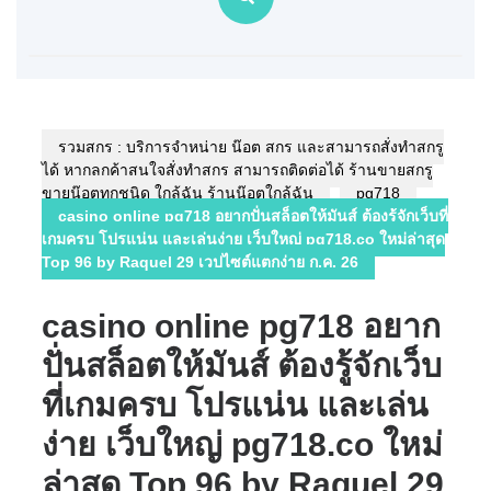
รวมสกรู : บริการจำหน่าย น๊อต สกรู และสามารถสั่งทำสกรู
ได้ หากลูกค้าสนใจสั่งทำสกรู สามารถติดต่อได้ ร้านขายสกรู
ขายน๊อตทุกชนิด ใกล้ฉัน ร้านน๊อตใกล้ฉัน
pg718
casino online pg718 อยากปั่นสล็อตให้มันส์ ต้องรู้จักเว็บที่
เกมครบ โปรแน่น และเล่นง่าย เว็บใหญ่ pg718.co ใหม่ล่าสุด
Top 96 by Raquel 29 เวปไซต์แตกง่าย ก.ค. 26
casino online pg718 อยาก
ปั่นสล็อตให้มันส์ ต้องรู้จักเว็บ
ที่เกมครบ โปรแน่น และเล่น
ง่าย เว็บใหญ่ pg718.co ใหม่
ล่าสุด Top 96 by Raquel 29