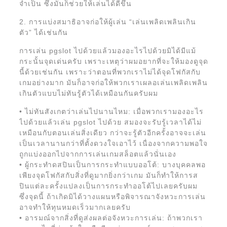
จำเป็น ซึ่งมันก็ช่วยให้เล่นได้ดีขึ้น
2. การแบ่งสมาธิอาจก่อให้ผู้เล่น “เล่นเพลิดเพลินเกิน
ตัว” ได้เช่นกัน
การเล่น pgslot ไปด้วยแล้วมองอะไรไปด้วยมิได้มีแม้
กระนั้นจุดเด่นครับ เพราะเหตุว่าผมอยากที่จะให้มองดูจุด
นี้ด้วยเช่นกัน เพราะว่าตอนที่พวกเราไม่ได้จุดโฟกัสกับ
เกมอย่างมาก มันก็อาจก่อให้พวกเราเผลอเล่นเพลิดเพลิน
เกินตัวแบบไม่ทันรู้ตัวได้เหมือนกันครับผม
• ไม่ทันสังเกตว่าเล่นไปนานไหม: เมื่อพวกเรามองอะไร
ไปด้วยแล้วเล่น pgslot ไปด้วย สมองจะรับรู้เวลาได้ไม่
เหมือนกับตอนเล่นสิ่งเดียว กว่าจะรู้ตัวอีกครั้งอาจจะเล่น
เป็นเวลานานกว่าที่ตั้งดวงใจเอาไว้ เนื่องจากความพอใจ
ถูกแบ่งออกไปจากการเล่นเกมสล็อตแล้วนั่นเอง
• ผู้กระทำดสปินเป็นการกระทำแบบออโต้: บางบุคคลพอ
เพียงจุดโฟกัสกับสิ่งที่ดูมากยิ่งกว่าเกม มันก็ทำให้การส
ปินแต่ละครั้งแปลงเป็นการกระทำออโต้ไปเลยครับผม
ซึ่งจุดนี้ ถ้าเกิดมิได้วางแผนหรือพิจารณาจังหวะการเล่น
อาจทำให้ทุนหมดเร็วมากเลยครับ
• อารมณ์จากสิ่งที่ดูส่งผลต่อจังหวะการเล่น: ถ้าพวกเรา