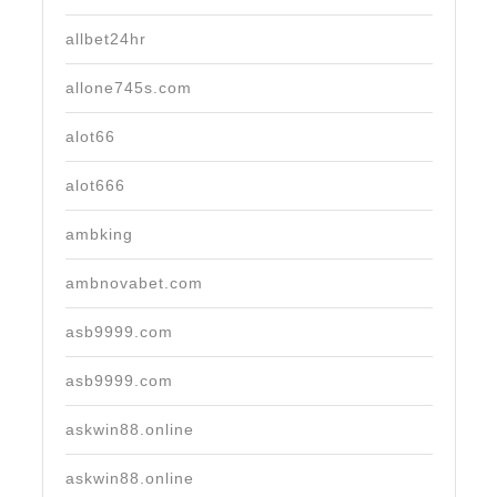
allbet24hr
allone745s.com
alot66
alot666
ambking
ambnovabet.com
asb9999.com
asb9999.com
askwin88.online
askwin88.online