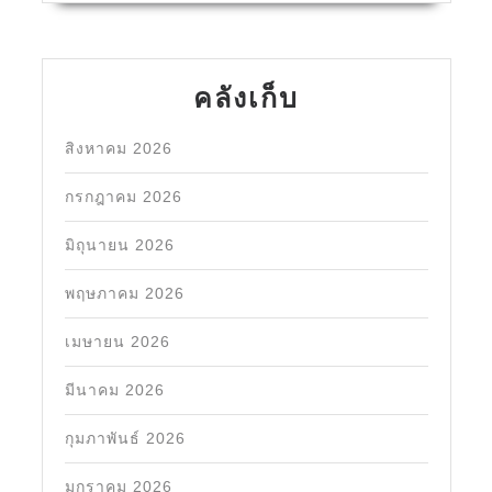
คลังเก็บ
สิงหาคม 2026
กรกฎาคม 2026
มิถุนายน 2026
พฤษภาคม 2026
เมษายน 2026
มีนาคม 2026
กุมภาพันธ์ 2026
มกราคม 2026