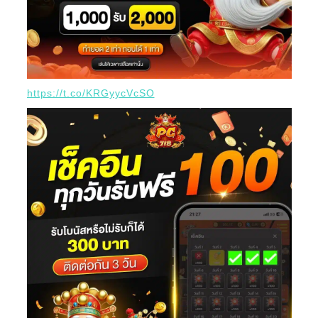
https://t.co/KRGyycVcSO