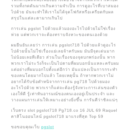
รวมทั้งกดดันมากเกินความจำเป็น การดูอะไรที่เบาสมอง
ไปด้วย มันจะทำให้เราไม่ได้จุดโฟกัสหรือเครียดกับผล
สรุปในแต่ละตามากเกินไป
การเล่น pgslot ไปด้วยแล้วมองอะไรไปด้วยไม่ใช่เรื่อง
ห่วย แต่พวกเราจะต้องทราบจังหวะของตนเองด้วย
ผมยืนยันเลยว่า การเล่น pgslot718 ไปด้วยแล้วดูอะไร
ไปด้วยนั้นไม่ใช่เรื่องแย่เลยจ้าครับผม มันมีจุดเด่นมาก
ไม่น้อยเลยทีเดียว ส่วนในเรื่องของจุดบกพร่องนั้น หาก
พวกเราไม่ระวังก็จะเป็นไปตามที่ผมบอกนั่นแหละครับผม
แต่อย่างที่ผมบอกไปตั้งแต่อีกว่า มันแปลงเป็นการกระทำ
ของคนโดยมากไปแล้ว โดยเหตุนั้น ถ้าหากพวกเราไม่
อยากได้รับข้อตำหนิจากการเล่น pg718 ไปด้วยมอง
อะไรไปด้วย พวกเราก็แค่จะต้องรู้จังหวะการเล่นของตัว
เองให้ดี รู้เท่าทันอารมณ์ของตนเองอยู่เป็นประจำ และ
วางแผนการเล่นให้เหมาะอย่างยิ่งขึ้น การันตีว่าชิลแน่ๆ
เว็บตรง slot pgslot718 Pg718.co 16 JUL 69 Raquel
คาสิโนออนไลน์ pgslot718 มาแรงที่สุด Top 59
ขอขอบคุณเว็บ
pgslot