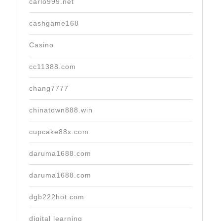
carlo999.net
cashgame168
Casino
cc11388.com
chang7777
chinatown888.win
cupcake88x.com
daruma1688.com
daruma1688.com
dgb222hot.com
digital learning