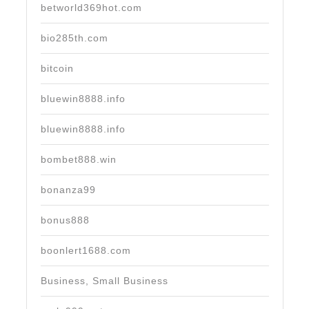
betworld369hot.com
bio285th.com
bitcoin
bluewin8888.info
bluewin8888.info
bombet888.win
bonanza99
bonus888
boonlert1688.com
Business, Small Business