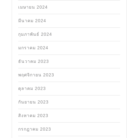
เมษายน 2024
มีนาคม 2024
กุมภาพันธ์ 2024
มกราคม 2024
ธันวาคม 2023
พฤศจิกายน 2023
ตุลาคม 2023
กันยายน 2023
สิงหาคม 2023
กรกฎาคม 2023