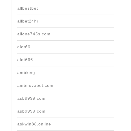
allbestbet
allbet24hr
allone745s.com
alot66
alot666
ambking
ambnovabet.com
asb9999.com
asb9999.com
askwin88.online