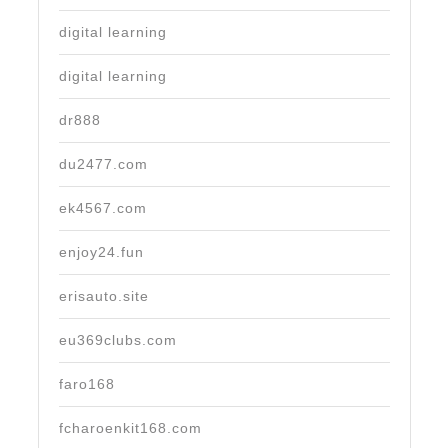
digital learning
digital learning
dr888
du2477.com
ek4567.com
enjoy24.fun
erisauto.site
eu369clubs.com
faro168
fcharoenkit168.com