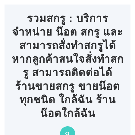
Skip
to
รวมสกรู : บริการ
content
จำหน่าย น๊อต สกรู และ
สามารถสั่งทำสกรูได้
หากลูกค้าสนใจสั่งทำสก
รู สามารถติดต่อได้
ร้านขายสกรู ขายน๊อต
ทุกชนิด ใกล้ฉัน ร้าน
น๊อตใกล้ฉัน