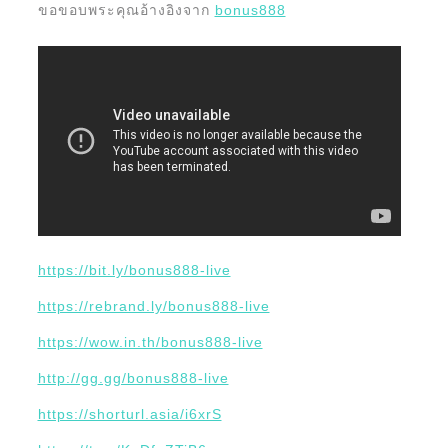
ขอขอบพระคุณอ้างอิงจาก
bonus888
https://bit.ly/bonus888-live
https://rebrand.ly/bonus888-live
https://wow.in.th/bonus888-live
http://gg.gg/bonus888-live
https://shorturl.asia/i6xrS