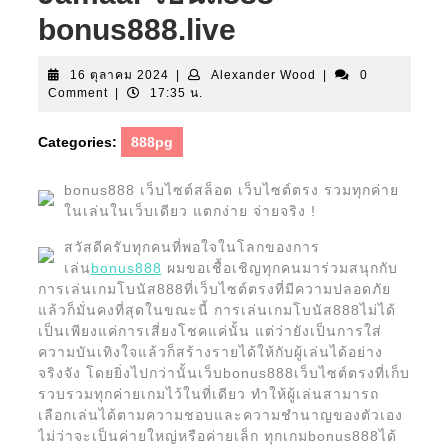
bonus888.live
16
Alexander
16 ตุลาคม 2024
|
Alexander Wood
|
0
ตุลาคม
Wood
Comment
|
17:35 น.
2024
Categories:
888pg
bonus888 เว็บไซต์สล็อต เว็บไซต์ตรง รวมทุกค่าย
ในเล่นในเว็บเดียว แตกง่าย จ่ายจริง !
สวัสดีครับทุกคนที่พอใจในโลกของการ
เล่น
bonus888
ผมขอเชื้อเชิญทุกคนมาร่วมสนุกกับ
การเล่นเกมโบนัส888ที่เว็บไซต์ตรงที่มีความปลอดภัย
แล้วก็มั่นคงที่สุดในขณะนี้ การเล่นเกมโบนัส888ไม่ได้
เป็นเพียงแค่การเสี่ยงโชคแค่นั้น แต่ว่ายังเป็นการใส่
ความบันเทิงใจแล้วก็สร้างรายได้ให้กับผู้เล่นได้อย่าง
จริงจัง โดยยิ่งไปกว่านั้นเว็บbonus888เว็บไซต์ตรงที่เก็บ
รวบรวมทุกค่ายเกมไว้ในที่เดียว ทำให้ผู้เล่นสามารถ
เลือกเล่นได้ตามความชอบและความชำนาญของตัวเอง
ไม่ว่าจะเป็นค่ายใหญ่หรือค่ายเล็ก ทุกเกมbonus888ได้