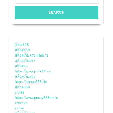
เครดิต
ฟรี
Top
91
by
Layla
joker123
สล็อต168
เครดิต
สล็อตเว็บตรง แตกง่าย
ฟรี
สล็อตเว็บตรง
888
สล็อต66
https://www.jinda44.xyz
Gaojing888.bet
สล็อตเว็บตรง
2
https://bonus888.life
สล็อต888
กรกฎาคม
slot99
24
https://www.pussy888fun.io
บาคาร่า
slotxo