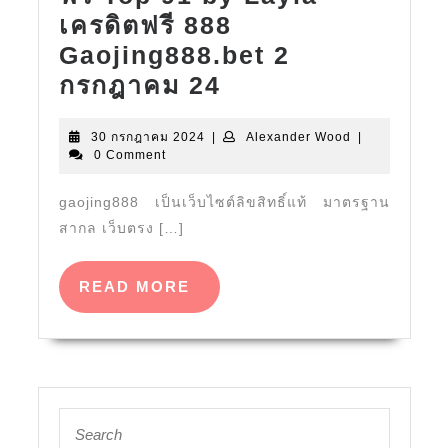
เครดิตฟรี 888
Gaojing888.bet 2
Gaojing888
กรกฎาคม 24
เวป
30
Alexander
30 กรกฎาคม 2024
|
Alexander Wood
|
ไซต์
กรกฎาคม
Wood
0 Comment
เข้า
2024
เล่น
gaojing888 เป็นเว็บไซต์ลิขสิทธิ์แท้ มาตรฐาน
สากล เว็บตรง […]
สล็อต
888
READ
READ MORE
คา
MORE
สิ
โน
เว็บ
ใหญ่
Search
gaojing888
for: