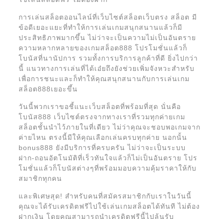
การเล่นสล็อตออนไลน์ที่เว็บไซต์สล็อตเว็บตรง สล็อต มี
ข้อดีเยอะแยะที่ทำให้การเล่นเกมสนุกสนานแล้วก็มี
ประสิทธิภาพมากขึ้น ไม่ว่าจะเป็นความไม่เป็นอันตราย
ความหลากหลายของเกมสล็อต888 โปรโมชั่นแล้วก็
โบนัสที่นานัปการ รวมทั้งการบริการลูกค้าที่ดี ยิ่งไปกว่า
นี้ แนวทางการเล่นที่ได้เอ๋ยถึงยังช่วยเพิ่มจังหวะสำหรับ
เพื่อการชนะและก็ทำให้คุณสนุกสนานกับการเล่นเกม
สล็อต888เยอะขึ้น
วันนี้พวกเราขอชี้แนะเว็บสล็อตที่พร้อมที่สุด นั่นคือ
โบนัส888 เว็บไซต์ตรงจากทางเราที่รวมทุกค่ายเกม
สล็อตชั้นนำไว้ภายในที่เดียว ไม่ว่าคุณจะชอบพอเกมจาก
ค่ายไหน ตรงนี้มีให้คุณเลือกเล่นครบทุกค่าย นอกนั้น
bonus888 ยังมีบริการที่ครบครัน ไม่ว่าจะเป็นระบบ
ฝาก-ถอนอัตโนมัติที่เร็วทันใจแล้วก็ไม่เป็นอันตราย โปร
โมชั่นแล้วก็โบนัสต่างๆที่พร้อมมอบความคุ้มราคาให้กับ
สมาชิกทุกคน
และพิเศษสุด! สำหรับคนที่สมัครสมาชิกกับเราในวันนี้
คุณจะได้รับเครดิตฟรีไปใช้เล่นเกมสล็อตได้ทันที ไม่ต้อง
ฝากเงิน โดยคุณสามารถนำเครดิตฟรีนี้ไปลุ้นรับ