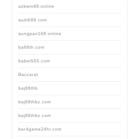
askwin88.online
audi688.com
aungpao168.online
ba88th.com
babet555.com
Baccarat
baj88thb
baj88thbz.com
baj88thbz.com
bar4game24hr.com