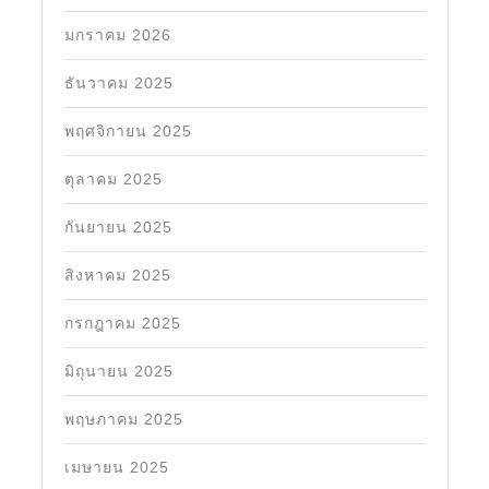
มกราคม 2026
ธันวาคม 2025
พฤศจิกายน 2025
ตุลาคม 2025
กันยายน 2025
สิงหาคม 2025
กรกฎาคม 2025
มิถุนายน 2025
พฤษภาคม 2025
เมษายน 2025