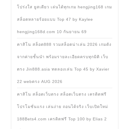
โปร่งใส ยูสเดียว เล่นได้ทุกเกม hengjing168 เกม
สล็อตหลายร้อยแบบ Top 47 by Kaylee
hengjing168d.com 10 กันยายน 69
คาสิโน สล็อต888 รวมสล็อตน่าเล่น 2026 เกมดัง
จากค่ายชั้นนำ พร้อมรายละเอียดครบทุกมิติ เว็บ
ตรง Jin888.asia ทดลองเล่น Top 45 by Xavier
22 webตรง AUG 2026
คาสิโน สล็อตเว็บตรง สล็อตเว็บตรง เครดิตฟรี
โปรโมชั่นแรง เล่นง่าย ถอนได้จริง เว็บเปิดใหม่
188Bets4.com เครดิตฟรี Top 100 by Elias 2