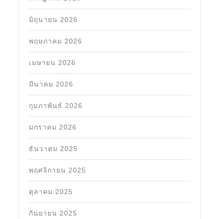
มิถุนายน 2026
พฤษภาคม 2026
เมษายน 2026
มีนาคม 2026
กุมภาพันธ์ 2026
มกราคม 2026
ธันวาคม 2025
พฤศจิกายน 2025
ตุลาคม 2025
กันยายน 2025