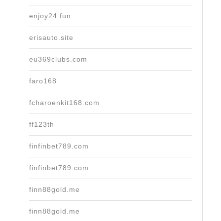
enjoy24.fun
erisauto.site
eu369clubs.com
faro168
fcharoenkit168.com
ff123th
finfinbet789.com
finfinbet789.com
finn88gold.me
finn88gold.me