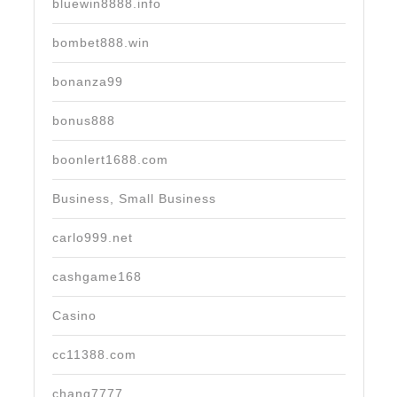
bluewin8888.info
bombet888.win
bonanza99
bonus888
boonlert1688.com
Business, Small Business
carlo999.net
cashgame168
Casino
cc11388.com
chang7777