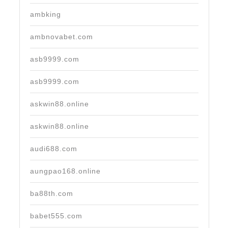
ambking
ambnovabet.com
asb9999.com
asb9999.com
askwin88.online
askwin88.online
audi688.com
aungpao168.online
ba88th.com
babet555.com