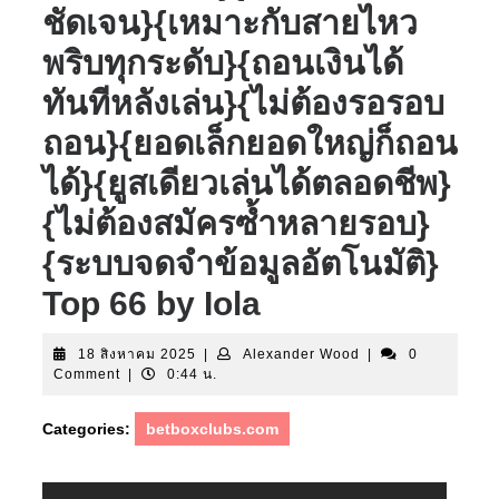
ชัดเจน}{เหมาะกับสายไหว
พริบทุกระดับ}{ถอนเงินได้
ทันทีหลังเล่น}{ไม่ต้องรอรอบ
ถอน}{ยอดเล็กยอดใหญ่ก็ถอน
ได้}{ยูสเดียวเล่นได้ตลอดชีพ}
{ไม่ต้องสมัครซ้ำหลายรอบ}
{ระบบจดจำข้อมูลอัตโนมัติ}
Top 66 by Iola
18
Alexander
18 สิงหาคม 2025
|
Alexander Wood
|
0
สิงหาคม
Wood
Comment
|
0:44 น.
2025
Categories:
betboxclubs.com