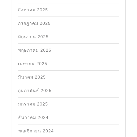
สิงหาคม 2025
กรกฎาคม 2025
มิถุนายน 2025
พฤษภาคม 2025
เมษายน 2025
มีนาคม 2025
กุมภาพันธ์ 2025
มกราคม 2025
ธันวาคม 2024
พฤศจิกายน 2024