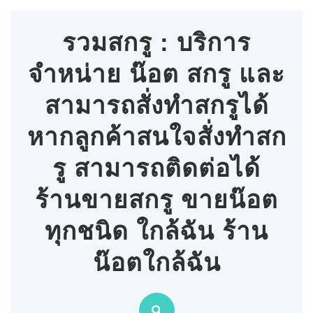
Skip
to
รวมสกรู : บริการ
content
จำหน่าย น๊อต สกรู และ
สามารถสั่งทำสกรูได้
หากลูกค้าสนใจสั่งทำสก
รู สามารถติดต่อได้
ร้านขายสกรู ขายน๊อต
ทุกชนิด ใกล้ฉัน ร้าน
น๊อตใกล้ฉัน