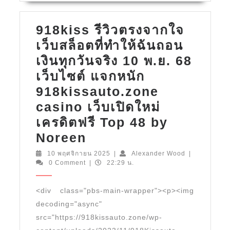
ยอด
Top
918kiss รีวิวตรงจากใจ
86
เว็บสล็อตที่ทำให้ฉันถอน
by
เงินทุกวันจริง 10 พ.ย. 68
Latasha
เว็บไซต์ แจกหนัก
Ok
918kissauto.zone
casino
casino เว็บเปิดใหม่
3
เครดิตฟรี Top 48 by
NOV
918kiss
Noreen
68
รีวิว
10
Alexander
10 พฤศจิกายน 2025
|
Alexander Wood
|
พฤศจิกายน
Wood
0 Comment
|
22:29 น.
ตรง
2025
จาก
<div class="pbs-main-wrapper"><p><img
ใจ
decoding="async"
เว็บ
src="https://918kissauto.zone/wp-
สล็อต