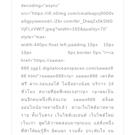
DEC
decoding="async"
2568
src="https://i0.n0img.com/cmafeapcj0000v
sawan888
a0gpyiwenod/i.i2br.com/tbr_Diaq2x0kSNG
ทดลอง
VjFLzVWlT.jpeg?width=165&quality=70"
เล่น
style="max-
width:440px;float:left;padding:10px 10px
เว็บ
10px 0px;border:0px;"/><a
สล็อต
href="https://sawan-
ที่
888.sgp1.digitaloceanspaces.com/sawan8
น่า
88.html">sawan888</a> sawan888 เครดิต
ลงทุน
ฟรี ฝาก-ถอนออโต้ ไม่มีอย่างน้อย บริการ 24
ที่สุด
ชั่วโมง สบายที่สุดที่เคยเจอ!</p> <p>ผมเป็น
คนอีกคนหนึ่งที่เล่นเกม sawan888 สล็อต
ใน
ออนไลน์มาหลายปีแล้ว ผ่านเว็บไซต์มาหลาย
ไทย
ราย ทั้งเว็บตรง เว็บไซต์เอเย่นต์ เว็บไซต์ใหม่
ทุก
เว็บเก่า พูดได้ว่าทดสอบมาทุกแบบ แต่สิ่งหนึ่ง
ยอด
ที่ทำให้ผมรู้สึก ผิดแผก รวมทั้ง ประทับใจ จน