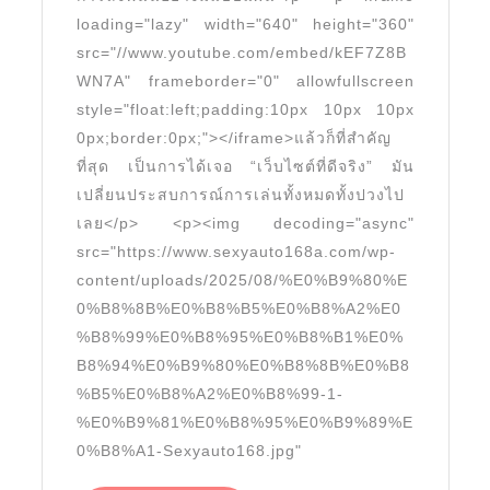
สมัย
loading="lazy" width="640" height="360"
ทีม
src="//www.youtube.com/embed/kEF7Z8B
งาน
WN7A" frameborder="0" allowfullscreen
เริ่ด
style="float:left;padding:10px 10px 10px
วัน
0px;border:0px;"></iframe>แล้วก็ที่สำคัญ
ที่สุด เป็นการได้เจอ “เว็บไซต์ที่ดีจริง” มัน
เกิด
เปลี่ยนประสบการณ์การเล่นทั้งหมดทั้งปวงไป
รับ
เลย</p> <p><img decoding="async"
ของ
src="https://www.sexyauto168a.com/wp-
ขวัญ
content/uploads/2025/08/%E0%B9%80%E
500
0%B8%8B%E0%B8%B5%E0%B8%A2%E0
เงิน
%B8%99%E0%B8%95%E0%B8%B1%E0%
ชัวร์
B8%94%E0%B9%80%E0%B8%8B%E0%B8
%B5%E0%B8%A2%E0%B8%99-1-
โอน
%E0%B9%81%E0%B8%95%E0%B9%89%E
ไว
0%B8%A1-Sexyauto168.jpg"
บา