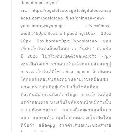
ล้าน
decoding="async"
ได้!
src="https://pgslotceo.sgp1.digitaloceansp
sawan888
เริ่ม
aces.com/pgslotceo_files/chinese-new-
เครดิต
เล่น
year-moreways.png" style="max-
ฟรี
สล็อตPG
width:450px;float:left;padding:10px 10px
ระบบ
10px 0px;border:0px;"/>pgslotceo ยอด
ทุน
ดี
เยี่ยมเว็บไซต์สล็อตใหม่ล่าสุด อันดับ 1 ต้อนรับ
หลัก
ทำ
ปี 2026 โปรโมชั่นเปิดตัวจัดเต็มจริง !</p>
สิบ
กำไร
<p>เปิดใจเล่า จากคนเล่นสล็อตแบบสับสนๆสู่
แตก
การเจอเว็บไซต์ที่ใช่ อย่าง pgceo ถ้าเกิดคน
ไม่
หลัก
ใดกันแน่เคยเล่นสล็อตมาหลายเว็บเหมือนผม
สะดุด
พัน
น่าจะทราบกันดีอยู่แล้วว่าเว็บไซต์สล็อต
Top
ปัจจุบันมีมากจนถึงเลือกไม่ถูก บางเว็บไซต์ดูดี
27
73
แต่ว่าถอนยาก บางเว็บไซต์แจกหนักแม้กระนั้น
DEC
by
ระบบพังทลายง่าย ผมเองก็เคยผ่านจุดนั้นมา
25
Eloy
แล้ว จนกระทั่งล่าสุดได้มาทดลองเว็บเปิดใหม่
website
ที่ชื่อว่า สล็อตpg จากคำเสนอแนะของสหาย
Sawan-