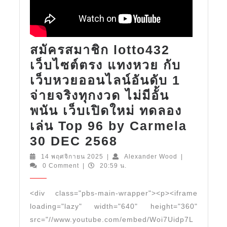
สมัครสมาชิก lotto432
เว็บไซต์ตรง แทงหวย กับ
เว็บหวยออนไลน์อันดับ 1
จ่ายจริงทุกงวด ไม่มีอั้น
พนัน เว็บเปิดใหม่ ทดลอง
เล่น Top 96 by Carmela
สมัคร
30 DEC 2568
สมาชิก
14
Alexander
14 พฤศจิกายน 2025
|
Alexander Wood
|
พฤศจิกายน
Wood
0 Comment
|
20:59 น.
lotto432
2025
เว็บไซต์
<div class="pbs-main-wrapper"><p><iframe
ตรง
loading="lazy" width="640" height="360"
แทง
src="//www.youtube.com/embed/Woi7Uidp7L