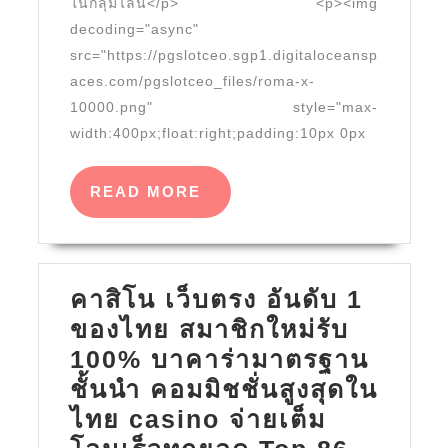
แตก
ในกลุ่มไลน์</p> <p><img
888
ง่าย
decoding="async"
คา
src="https://pgslotceo.sgp1.digitaloceansp
aces.com/pgslotceo_files/roma-x-
สิโน
10000.png" style="max-
เว็บ
width:400px;float:right;padding:10px 0px
ใหญ่
ใหม่
READ
READ MORE
ล่าสุด
MORE
Top
13
คาสิโน เว็บตรง อันดับ 1
by
ของไทย สมาชิกใหม่รับ
Abigail
100% บาคาร่ามาตรฐาน
ชั้นนำ คอมมิชชั่นสูงสุดใน
ไทย casino จ่ายเต็ม