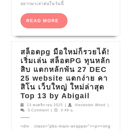
ฝาก
อยากมาเล่าต่อในวันนี้
10%
ศูนย์
READ
READ MORE
MORE
รวม
เกม
คา
สล็อตpg มือใหม่ก็รวยได้!
สิ
เริ่มเล่น สล็อตPG ทุนหลัก
โน
สิบ แตกหลักพัน 27 DEC
คุณภาพ
25 website แตกง่าย คา
รวย
สิโน เว็บใหญ่ ใหม่ล่าสุด
แน่
สล็อตpg
Top 13 by Abigail
ถอน
มือ
13
Alexander
13 พฤศจิกายน 2025
|
Alexander Wood
|
ได้
พฤศจิกายน
Wood
0 Comment
|
0:49 น.
ใหม่
สูงสุด
2025
ก็
10
<div class="pbs-main-wrapper"><p><img
รวย