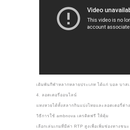
เดิมพันกีฬาหลากหลายประเภท ได้แก่ บอล บาสเ
4. ลอตเตอรี่ออนไลน์
แทงหวยได้ทั้งสลากกินแบ่งไทยและลอตเตอรี่ต่าง
วิธีการใช้ ambnova เครดิตฟรี ให้คุ้ม
เลือกเล่นเกมที่มีค่า RTP สูงเพื่อเพิ่มช่องทางชนะ