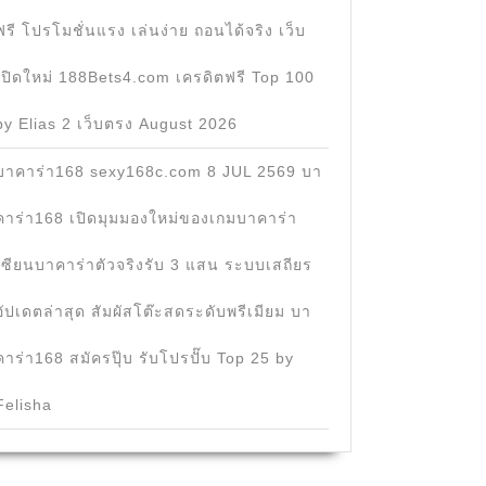
ฟรี โปรโมชั่นแรง เล่นง่าย ถอนได้จริง เว็บ
เปิดใหม่ 188Bets4.com เครดิตฟรี Top 100
by Elias 2 เว็บตรง August 2026
บาคาร่า168 sexy168c.com 8 JUL 2569 บา
คาร่า168 เปิดมุมมองใหม่ของเกมบาคาร่า
เซียนบาคาร่าตัวจริงรับ 3 แสน ระบบเสถียร
อัปเดตล่าสุด สัมผัสโต๊ะสดระดับพรีเมียม บา
คาร่า168 สมัครปุ๊บ รับโปรปั๊บ Top 25 by
Felisha