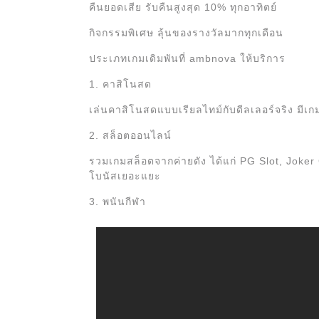
คืนยอดเสีย รับคืนสูงสุด 10% ทุกอาทิตย์
กิจกรรมพิเศษ ลุ้นของรางวัลมากทุกเดือน
ประเภทเกมเดิมพันที่ ambnova ให้บริการ
1. คาสิโนสด
เล่นคาสิโนสดแบบเรียลไทม์กับดีลเลอร์จริง มีเก
2. สล็อตออนไลน์
รวมเกมสล็อตจากค่ายดัง ได้แก่ PG Slot, Joke
โบนัสเยอะแยะ
3. พนันกีฬา