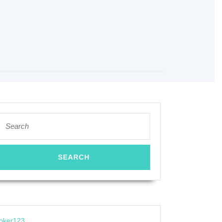
Search
or:
joker123