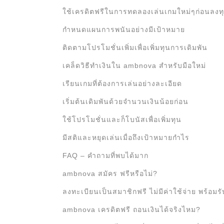
ใช้เครดิตฟรีในการทดลองเล่นเกมใหม่ๆก่อนลงทุ
กำหนดแผนการพนันอย่างมีเป้าหมาย
ติดตามโปรโมชั่นเพิ่มเพื่อเพิ่มทุนการเดิมพัน
เคล็ดวิธีทำเงินใน ambnova สำหรับมือใหม่
เรียนเกมที่ต้องการเล่นอย่างละเอียด
เริ่มต้นเดิมพันด้วยจำนวนเงินน้อยก่อน
ใช้โปรโมชั่นและก็โบนัสเพื่อเพิ่มทุน
มีสติและหยุดเล่นเมื่อถึงเป้าหมายกำไร
FAQ – คำถามที่พบได้มาก
ambnova สมัคร ฟรีหรือไม่?
ลงทะเบียนเป็นสมาชิกฟรี ไม่มีค่าใช้จ่าย พร้อมร
ambnova เครดิตฟรี ถอนเงินได้จริงไหม?