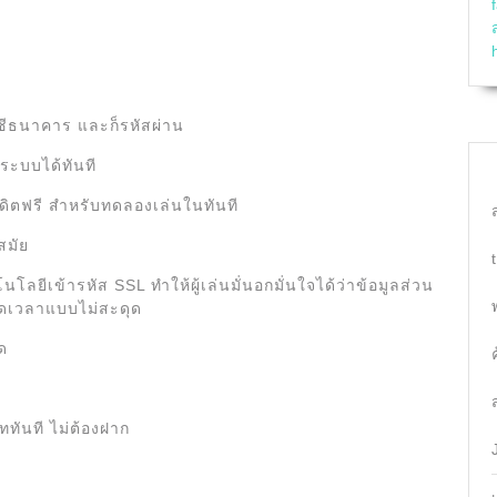
ัญชีธนาคาร และก็รหัสผ่าน
ระบบได้ทันที
ดิตฟรี สำหรับทดลองเล่นในทันที
สมัย
ยีเข้ารหัส SSL ทำให้ผู้เล่นมั่นอกมั่นใจได้ว่าข้อมูลส่วน
อดเวลาแบบไม่สะดุด
ด
ทันที ไม่ต้องฝาก