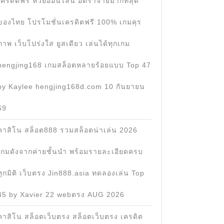
เครดิตฟรี หวยออนไลน์ อัตราจ่ายมากที่สุด
ของไทย โปรโมชั่นเครดิตฟรี 100% เกมคุร
ภาพ เว็บโปร่งใส ยูสเดียว เล่นได้ทุกเกม
hengjing168 เกมสล็อตหลายร้อยแบบ Top 47
by Kaylee hengjing168d.com 10 กันยายน
69
คาสิโน สล็อต888 รวมสล็อตน่าเล่น 2026
เกมดังจากค่ายชั้นนำ พร้อมรายละเอียดครบ
ทุกมิติ เว็บตรง Jin888.asia ทดลองเล่น Top
45 by Xavier 22 webตรง AUG 2026
คาสิโน สล็อตเว็บตรง สล็อตเว็บตรง เครดิต