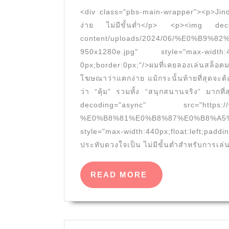
2026
<div class="pbs-main-wrapper"><p>Jind
ง่าย ไม่มีขั้นต่ำ</p> <p><img deco
content/uploads/2024/06/%E0%B9%82
950x1280e.jpg" style="max-width
0px;border:0px;"/>ผมที่เคยลองเล่นสล็อตมาห
โฆษณาว่าแตกง่าย แม้กระนั้นท้ายที่สุดจะต้อ
ว่า “คุ้ม” รวมทั้ง “สนุกสนานจริง” มากที่
decoding="async" src="https://www.
%E0%B8%81%E0%B8%87%E0%B8%A5%E
style="max-width:440px;float:left;padd
ประทับดวงใจเป็น ไม่มีขั้นต่ำสำหรับการเล่
READ
READ MORE
MORE