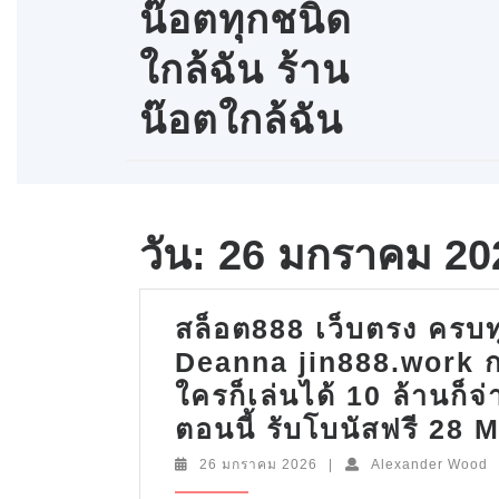
น๊อตทุกชนิด
ใกล้ฉัน ร้าน
น๊อตใกล้ฉัน
วัน:
26 มกราคม 20
สล็อต888 เว็บตรง ครบท
Deanna jin888.work กง
ใครก็เล่นได้ 10 ล้านก็จ
ตอนนี้ รับโบนัสฟรี 28
26
A
26 มกราคม 2026
|
Alexander Wood
มกราคม
W