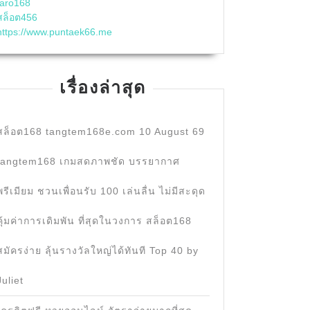
faro168
สล็อต456
https://www.puntaek66.me
เรื่องล่าสุด
สล็อต168 tangtem168e.com 10 August 69
tangtem168 เกมสดภาพชัด บรรยากาศ
พรีเมียม ชวนเพื่อนรับ 100 เล่นลื่น ไม่มีสะดุด
คุ้มค่าการเดิมพัน ที่สุดในวงการ สล็อต168
168.golf
สมัครง่าย ลุ้นรางวัลใหญ่ได้ทันที Top 40 by
์
Juliet