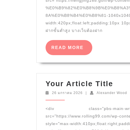
src="https://hengjing168.golf/wp-conte
%E0%B9%82%E0%B8%9B%E0%B8%A3
8A%E0%B8%B4%E0%B8%81-
width:420px;float:left;padding:10px 10
ฝากขั้นต่ำสูง บางเว็บต้องฝาก
READ
READ MORE
MORE
You
Your Article Title
Arti
26
A
26 มกราคม 2026
|
Alexander Wood
มกราคม
W
Titl
2026
<div class="pbs-main-wr
src="https://www.rolling99.com/wp-con
style="max-width:410px;float:right;