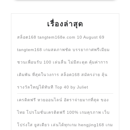
เรื่องล่าสุด
สล็อต168 tangtem168e.com 10 August 69
tangtem168 เกมสดภาพชัด บรรยากาศพรีเมียม
ชวนเพื่อนรับ 100 เล่นลื่น ไม่มีสะดุด คุ้มค่าการ
เดิมพัน ที่สุดในวงการ สล็อต168 สมัครง่าย ลุ้น
รางวัลใหญ่ได้ทันที Top 40 by Juliet
เครดิตฟรี หวยออนไลน์ อัตราจ่ายมากที่สุด ของ
ไทย โปรโมชั่นเครดิตฟรี 100% เกมคุรภาพ เว็บ
โปร่งใส ยูสเดียว เล่นได้ทุกเกม hengjing168 เกม