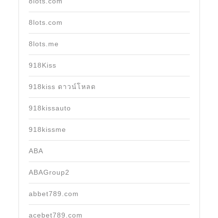
8lots.com
8lots.com
8lots.me
918Kiss
918kiss ดาวน์โหลด
918kissauto
918kissme
ABA
ABAGroup2
abbet789.com
acebet789.com