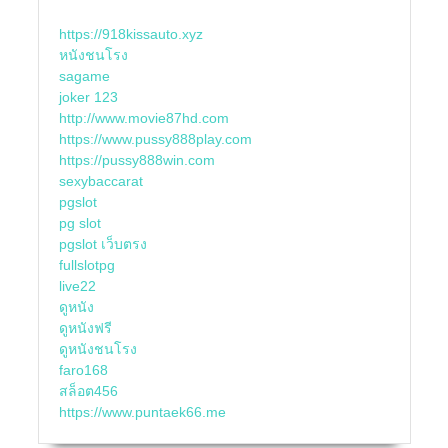
https://918kissauto.xyz
หนังชนโรง
sagame
joker 123
http://www.movie87hd.com
https://www.pussy888play.com
https://pussy888win.com
sexybaccarat
pgslot
pg slot
pgslot เว็บตรง
fullslotpg
live22
ดูหนัง
ดูหนังฟรี
ดูหนังชนโรง
faro168
สล็อต456
https://www.puntaek66.me