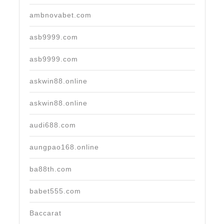
ambnovabet.com
asb9999.com
asb9999.com
askwin88.online
askwin88.online
audi688.com
aungpao168.online
ba88th.com
babet555.com
Baccarat