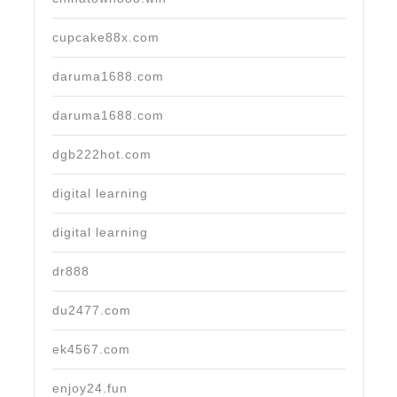
cupcake88x.com
daruma1688.com
daruma1688.com
dgb222hot.com
digital learning
digital learning
dr888
du2477.com
ek4567.com
enjoy24.fun