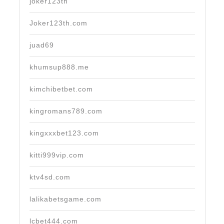
joker123th
Joker123th.com
juad69
khumsup888.me
kimchibetbet.com
kingromans789.com
kingxxxbet123.com
kitti999vip.com
ktv4sd.com
lalikabetsgame.com
lcbet444.com