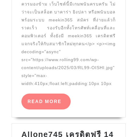
{รองรับ
ควรมองข้าม เว็บไซต์นี้มีเกมพนันครบครัน ไม่
ทุก
ว่าจะเป็นสล็อต บาคาร่า ยิงปลา หรือพนันบอล
แพลตฟอร์ม}
พร้อมระบบ meekin365 สมัคร ที่ง่ายแล้วก็
รวดเร็ว รองรับอีกทั้งโทรศัพท์เคลื่อนที่และ
{ใช้
คอมพิวเตอร์ ทั้งยังมี meekin365 เครดิตฟรี
งาน
แจกจริงให้กับสมาชิกใหม่ทุกคน</p> <p><img
ง่าย
decoding="async"
ไม่
src="https://www.rolling99.com/wp-
ต้อง
content/uploads/2025/03/RL99-OISHI.jpg"
ติด
style="max-
ตั้ง}
width:410px;float:left;padding:10px 10px
{แทง
READ
READ MORE
บอล
MORE
ได้
ทุก
ลีก
Allone745 เครดิตฟรี 14