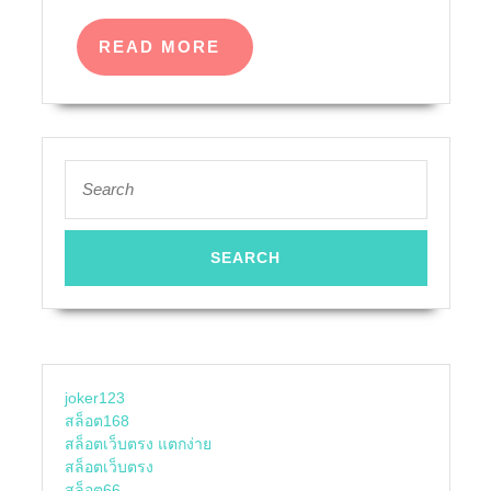
วัน}
{ยูส
READ
READ MORE
MORE
ใหม่
รับ
ได้
Search
เลย}
for:
{ถอน
ออก
ได้
เต็ม
จำนวน}
{บัญชี
joker123
เดียว
สล็อต168
เล่น
สล็อตเว็บตรง แตกง่าย
สล็อตเว็บตรง
ได้
สล็อต66