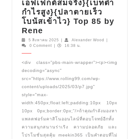
เอฟเฟกต์สมจริง}{เบทต่ำ
กำไรสูง}{ปลาตายเร็ว
โบนัสเข้าไว} Top 85 by
meekin365
Rene
27
5
Alexander
5 สิงหาคม 2025
|
Alexander Wood
|
สิงหาคม
Wood
0 Comment
|
16:38 น.
June
2025
meekin365
<div class="pbs-main-wrapper"><p><img
เครดิต
decoding="async"
ฟรี
src="https://www.rolling99.com/wp-
{สูตร
content/uploads/2025/03/p7.jpg"
เกม
style="max-
แตก
width:450px;float:left;padding:10px 10px
10px 0px;border:0px;"/>ถ้าคุณกำลังมองหา
บ่อย
แพลตฟอร์มคาสิโนออนไลน์ที่ตอบโจทย์อีกทั้ง
แม่นยำ
ความสนุกสนานร่าเริง ความปลอดภัย และ
สูง}
โปรโมชั่นสุดคุ้ม meekin365 เป็นคำตอบที่ไม่