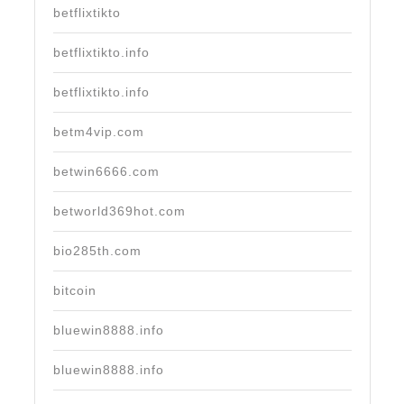
betflixtikto
betflixtikto.info
betflixtikto.info
betm4vip.com
betwin6666.com
betworld369hot.com
bio285th.com
bitcoin
bluewin8888.info
bluewin8888.info