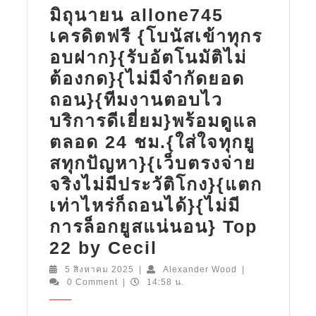
ทั้ง
มิถุนายน allone745
ไทย
เครดิตฟรี {โบนัสเข้าทุกร
และ
อบฝาก}{รับอัตโนมัติไม่
เทศ}
ต้องกด}{ไม่มีจำกัดยอด
{ราคา
ถอน}{ทีมงานตอบไว
น้ำดี
บริการดีเยี่ยม}พร้อมดูแล
ที่สุด}
ตลอด 24 ชม.{ใส่ใจทุกยู
{แทง
สทุกปัญหา}{เว็บตรงจ่าย
ง่าย
จริงไม่มีประวัติโกง}{แตก
จ่าย
เท่าไหร่ก็ถอนได้}{ไม่มี
เต็ม}
การล็อกยูสแน่นอน} Top
{ยิง
Allone745
22 by Cecil
ปลา
เครดิต
5
Alexander
5 สิงหาคม 2025
|
Alexander Wood
|
ภาพ
สิงหาคม
Wood
0 Comment
|
14:58 น.
ฟรี
2025
สวย
14