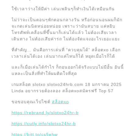
ใช้เวลาว่างให้มีค่า เล่นเพลินๆก็ทำเงินได้เหมือนกัน
ไม่ว่าจะเป็นตอนๆพักตอนกลางวัน หรือก่อนนอนผมก็มัก
จะกดเล่นนิดหน่อยหน่อย เพราะว่ามันสบาย แค่หยิบ
โทรศัพท์เคลื่อนที่ขึ้นมาก็เล่นได้แล้ว ไม่ต้องเสียเวลา
เดินทาง ไม่ต้องเสียค่ารถ ไม่ต้องจัดแจงอะไรเยอะแยะ
ที่สำคัญ… มันคือการเล่นที่ “ควบคุมได้” สล็อตxo เลือก
เวลาเล่นได้เอง เล่นมากแค่ไหนก็ได้ หยุดเมื่อไรก็ได้
และก็เมื่อเล่นได้กำไร ก็ถอนออกได้จริงแบบไม่มีอั้น อันนี้
แหละเป็นสิ่งที่ทำให้ผมติดใจที่สุด
เกมสล็อต slotxo slotxo24hrb.com 18 มกราคม 2025
Linda อยากรวยต้องลอง สล็อตxoสมัครฟรี Top 57
ขอขอบคุณเว็ปไซต์
สล็อตxo
https://rebrand.ly/slotxo24hr-b
https://cutly.info/slotxo24hr-b
https://bitt.to/cs5ehw