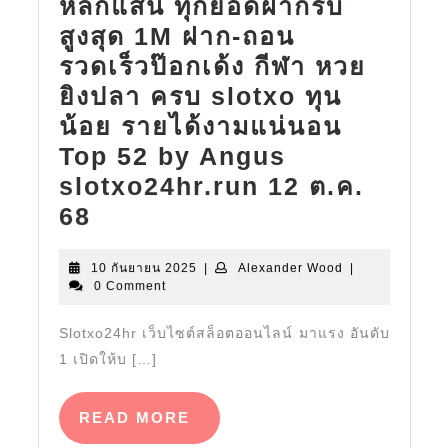
หลักแสน ทุกยอดฝากรับ
แม่
สูงสุด 1M ฝาก-ถอน
slotxo
รวดเร็วป๊อกเด้ง กีฬา หวย
เครดิต
ยิงปลา ครบ slotxo ทุน
ฟรี
น้อย รายได้งามแน่นอน
Top
Top 52 by Angus
100
slotxo24hr.run 12 ต.ค.
by
Slotxo
68
Marilyn
เว็บ
สล็อตxo
10
Alexander
10 กันยายน 2025
|
Alexander Wood
|
ตรง
Slotxo24hr
กันยายน
Wood
0 Comment
แตก
2025
19
หนัก
Slotxo24hr เว็บไซต์สล็อตออนไลน์ มาแรง อันดับ
1 เปิดให้บ […]
หลัก
แสน
READ
READ MORE
ทุก
MORE