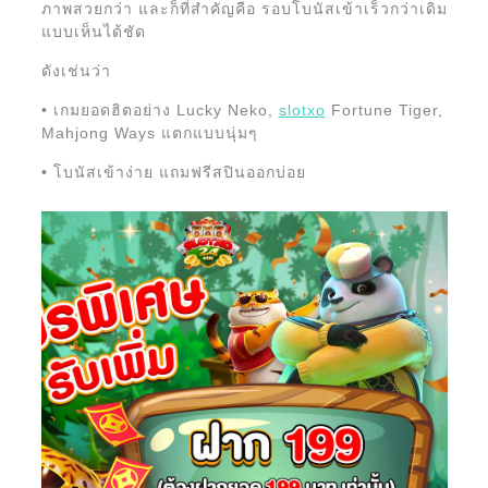
ภาพสวยกว่า และก็ที่สำคัญคือ รอบโบนัสเข้าเร็วกว่าเดิม
แบบเห็นได้ชัด
ดังเช่นว่า
• เกมยอดฮิตอย่าง Lucky Neko,
slotxo
Fortune Tiger,
Mahjong Ways แตกแบบนุ่มๆ
• โบนัสเข้าง่าย แถมฟรีสปินออกบ่อย