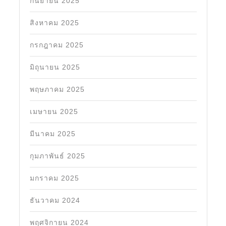
กันยายน 2025
สิงหาคม 2025
กรกฎาคม 2025
มิถุนายน 2025
พฤษภาคม 2025
เมษายน 2025
มีนาคม 2025
กุมภาพันธ์ 2025
มกราคม 2025
ธันวาคม 2024
พฤศจิกายน 2024