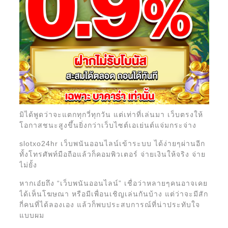
มิได้พูดว่าจะแตกทุกวี่ทุกวัน แต่เท่าที่เล่นมา เว็บตรงให้
โอกาสชนะสูงขึ้นยิ่งกว่าเว็บไซต์เอเย่นต์แจ่มกระจ่าง
slotxo24hr เว็บพนันออนไลน์เข้าระบบ ได้ง่ายๆผ่านอีก
ทั้งโทรศัพท์มือถือแล้วก็คอมพิวเตอร์ จ่ายเงินให้จริง จ่าย
ไม่ยั้ง
หากเอ๋ยถึง “เว็บพนันออนไลน์” เชื่อว่าหลายๆคนอาจเคย
ได้เห็นโฆษณา หรือมีเพื่อนเชิญเล่นกันบ้าง แต่ว่าจะมีสัก
กี่คนที่ได้ลองเอง แล้วก็พบประสบการณ์ที่น่าประทับใจ
แบบผม