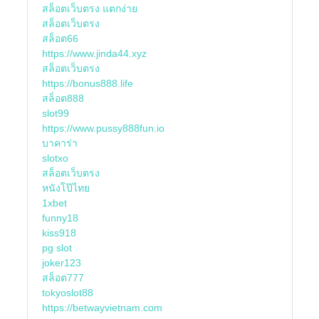
สล็อตเว็บตรง แตกง่าย
โอกาส
สล็อตเว็บตรง
ชนะ
สล็อต66
https://www.jinda44.xyz
สูง
สล็อตเว็บตรง
สล็อต
https://bonus888.life
สล็อต888
เอ็ก
slot99
โอ
https://www.pussy888fun.io
บาคาร่า
เข้า
slotxo
สู่
สล็อตเว็บตรง
ระบบ
หนังโป๊ไทย
1xbet
รวม
funny18
เกม
kiss918
pg slot
สล็อต
joker123
ยิง
สล็อต777
tokyoslot88
ปลา
https://betwayvietnam.com