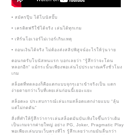
• สมัครปุ๊บ ได้โบนัสปั๊บ
• เครดิตฟรีใช้ได้จริง เล่นได้ทุกเกม
• เทิร์นโอเวอร์ไม่เวอร์เกินเหตุ
• ถอนเงินได้จริง ไม่ต้องส่งสลิปพิสูจน์อะไรให้วุ่นวาย
ตอนกดรับโบนัสหนแรก บอกเลยว่า “รู้สึกว่าจะโดน
หลอกอีก” แม้กระนั้นเพียงพอเล่นไปประมาณครึ่งชั่วโมง
เกม
สล็อตที่ทดลองก็คือแตกแบบจุกๆเอาเข้าจริงเป็น แตก
ง่ายดายกว่าเว็บที่เคยเล่นก่อนนี้เยอะแยะ
สล็อตxo ประสบการณ์เล่นเกมสล็อตแตกง่ายแบบ “ลุ้น
แต่ไม่กดดัน”
สิ่งที่ทำให้รู้สึกว่าการเล่นสล็อตมันบันเทิงใจขึ้นกว่าเดิม
เป็นเกมจากค่ายใหญ่ อย่าง PG, Joker, Pragmatic Play
พอเพียงเล่นบนเว็บตรงทีไร รู้สึกเลยว่าเกมมันลื่นกว่า