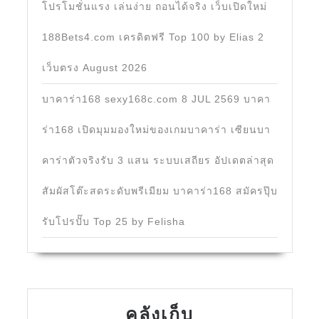
โปรโมชั่นแรง เล่นง่าย ถอนได้จริง เว็บเปิดใหม่
188Bets4.com เครดิตฟรี Top 100 by Elias 2
เว็บตรง August 2026
บาคาร่า168 sexy168c.com 8 JUL 2569 บาคา
ร่า168 เปิดมุมมองใหม่ของเกมบาคาร่า เซียนบา
คาร่าตัวจริงรับ 3 แสน ระบบเสถียร อัปเดตล่าสุด
สัมผัสโต๊ะสดระดับพรีเมียม บาคาร่า168 สมัครปุ๊บ
รับโปรปั๊บ Top 25 by Felisha
คลังเก็บ