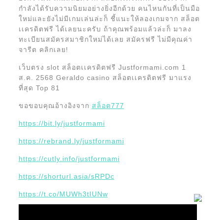
กำลังได้รับความนิยมอย่างยิ่งอีกด้วย คนไหนกันที่เป็นมือ
ใหม่และยังไม่มีเกมเล่นล่ะก็ ชี้แนะให้ลองเกมจาก สล็อต
เเครดิตฟรี ได้เลยนะครับ ถ้าคุณพร้อมแล้วล่ะก็ มาลง
ทะเบียนสมัครสมาชิกใหม่ได้เลย สมัครฟรี ไม่มีคุณค่า
จารีต คลิกเลย!
เว็บตรง slot สล็อตเเครดิตฟรี Justformami.com 1
ส.ค. 2568 Geraldo casino สล็อตเเครดิตฟรี มาแรง
ที่สุด Top 81
ขอขอบคุณอ้างอิงจาก
สล็อต777
https://bit.ly/justformami
https://rebrand.ly/justformami
https://cutly.info/justformami
https://shorturl.asia/sRPDc
https://t.co/MUWh3tIUNw