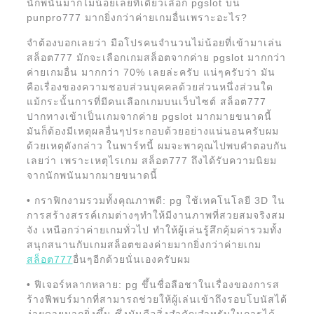
นักพนันมากไม่น้อยเลยทีเดียวเลือก pgslot บน
punpro777 มากยิ่งกว่าค่ายเกมอื่นเพราะอะไร?
จำต้องบอกเลยว่า มือโปรคนจำนวนไม่น้อยที่เข้ามาเล่น
สล็อต777 มักจะเลือกเกมสล็อตจากค่าย pgslot มากกว่า
ค่ายเกมอื่น มากกว่า 70% เลยล่ะครับ แน่ๆครับว่า มัน
คือเรื่องของความชอบส่วนบุคคลด้วยส่วนหนึ่งส่วนใด
แม้กระนั้นการที่มีคนเลือกเกมบนเว็บไซต์ สล็อต777
ปากทางเข้าเป็นเกมจากค่าย pgslot มากมายขนาดนี้
มันก็ต้องมีเหตุผลอื่นๆประกอบด้วยอย่างแน่นอนครับผม
ด้วยเหตุดังกล่าว ในพาร์ทนี้ ผมจะพาคุณไปพบคำตอบกัน
เลยว่า เพราะเหตุไรเกม สล็อต777 ถึงได้รับความนิยม
จากนักพนันมากมายขนาดนี้
• กราฟิกงามรวมทั้งคุณภาพดี: pg ใช้เทคโนโลยี 3D ใน
การสร้างสรรค์เกมต่างๆทำให้มีงานภาพที่สวยสมจริงสม
จัง เหนือกว่าค่ายเกมทั่วไป ทำให้ผู้เล่นรู้สึกคุ้มค่ารวมทั้ง
สนุกสนานกับเกมสล็อตของค่ายมากยิ่งกว่าค่ายเกม
สล็อต777
อื่นๆอีกด้วยนั่นเองครับผม
• ฟีเจอร์หลากหลาย: pg ขึ้นชื่อลือชาในเรื่องของการส
ร้างฟีพบร์มากที่สามารถช่วยให้ผู้เล่นเข้าถึงรอบโบนัสได้