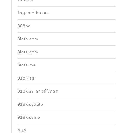
1xgameth.com
888pg
8lots.com
8lots.com
8lots.me
918Kiss
918kiss ดาวน์โหลด
918kissauto
918kissme
ABA