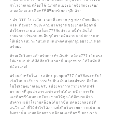
ง่ายดายมากยิ่งขึ้น ซึ่งมันคือสิ่งสำคัญสำหรับในการได้
กำไรจากเกมสล็อตได้ นักพนันเยอะมากจึงมักจะเลือก
เกมสล็อตเเครดิตฟรีที่มีฟีพบร์เยอะๆอีกด้วย
• ค่า RTP โปร่งใส: เกมสล็อตจาก pg slot มักจะมีค่า
RTP ที่สูงกว่า 96% ตามมาตรฐานของเกมสล็อตที่ดี
ทำให้การเล่นเกมสล็อต777กับค่ายเกมนี้ทำเงินได้
ง่ายดายกว่าค่ายเกมอื่นๆมีความผันผวนนานัปการแบบ
ให้เลือก เหมาะกับนักเดิมพันทุกคนทุกกลุ่มอย่างแน่นอน
ครับผม
ห้ามเสียโอกาสสำหรับการทำเงินกับ สล็อต777 เว็บตรง
ไม่ผ่านเอเย่นต์ที่ดีที่สุดในเวลานี้ สนุกสนานได้ในทันที
สมัครเลย!
พร้อมสำหรับในการสมัคร punpro777 กันรึยังนะครับ?
เห็นไหมขอรับว่า การเริ่มต้นเล่นสล็อตสำหรับมือใหม่
ไม่ใช่เรื่องยากเลยครับ เนื่องจากว่าเรามีเครดิตฟรี
มากมายที่คุณสามารถเข้ามารับได้แบบชิวๆการรับ
เครดิตฟรีนี่แหละครับจะช่วยให้คุณได้ศึกษาแล้วก็
ทำความเข้าใจเกมสล็อตได้มากขึ้น ทดลองกลยุทธ์ที่
สนใจ แล้วก็ได้กำไรได้อย่างยั่งยืนในระยะยาวแน่นอน
ยิ่งกว่านั้น เกมสล็อตจาก สล็อตเเครดิตฟรี ของเราก็