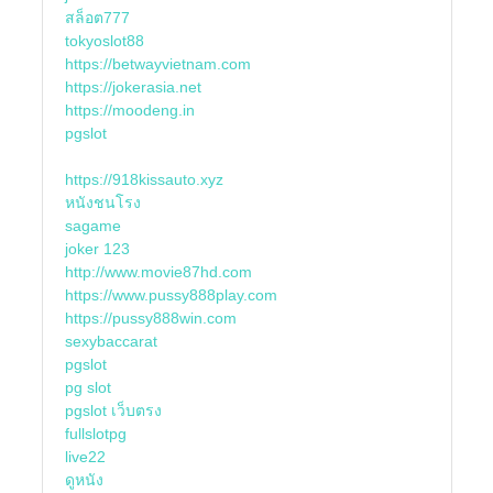
ร้าน
สล็อต777
tokyoslot88
น๊อต
https://betwayvietnam.com
ใกล้
https://jokerasia.net
ฉัน
https://moodeng.in
pgslot
https://918kissauto.xyz
หนังชนโรง
sagame
joker 123
http://www.movie87hd.com
https://www.pussy888play.com
https://pussy888win.com
sexybaccarat
pgslot
pg slot
pgslot เว็บตรง
fullslotpg
live22
ดูหนัง