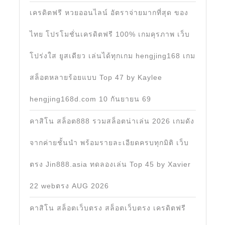
เครดิตฟรี หวยออนไลน์ อัตราจ่ายมากที่สุด ของ
ไทย โปรโมชั่นเครดิตฟรี 100% เกมคุรภาพ เว็บ
โปร่งใส ยูสเดียว เล่นได้ทุกเกม hengjing168 เกม
สล็อตหลายร้อยแบบ Top 47 by Kaylee
hengjing168d.com 10 กันยายน 69
คาสิโน สล็อต888 รวมสล็อตน่าเล่น 2026 เกมดัง
จากค่ายชั้นนำ พร้อมรายละเอียดครบทุกมิติ เว็บ
ตรง Jin888.asia ทดลองเล่น Top 45 by Xavier
22 webตรง AUG 2026
คาสิโน สล็อตเว็บตรง สล็อตเว็บตรง เครดิตฟรี