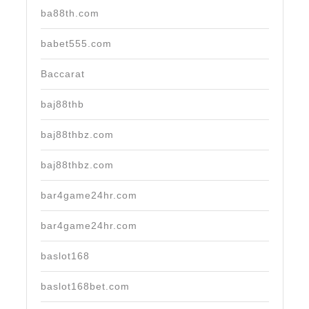
ba88th.com
babet555.com
Baccarat
baj88thb
baj88thbz.com
baj88thbz.com
bar4game24hr.com
bar4game24hr.com
baslot168
baslot168bet.com