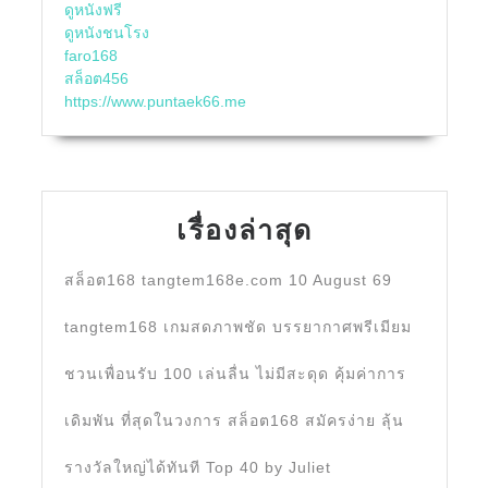
ดูหนังฟรี
ดูหนังชนโรง
faro168
สล็อต456
https://www.puntaek66.me
เรื่องล่าสุด
สล็อต168 tangtem168e.com 10 August 69
tangtem168 เกมสดภาพชัด บรรยากาศพรีเมียม
ชวนเพื่อนรับ 100 เล่นลื่น ไม่มีสะดุด คุ้มค่าการ
เดิมพัน ที่สุดในวงการ สล็อต168 สมัครง่าย ลุ้น
รางวัลใหญ่ได้ทันที Top 40 by Juliet