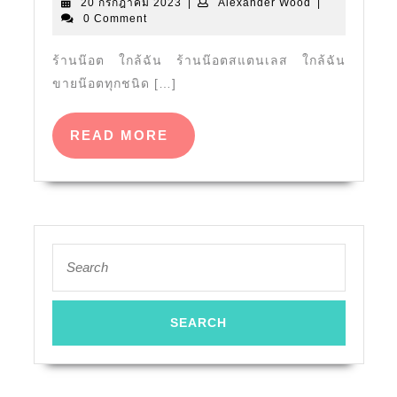
20
Alexander
20 กรกฎาคม 2023
|
Alexander Wood
|
:
พอต
กรกฎาคม
Wood
0 Comment
บริการ
2023
แตก
จำหน่าย
ร้านน๊อต ใกล้ฉัน ร้านน๊อตสแตนเลส ใกล้ฉัน
วัน
ขายน๊อตทุกชนิด […]
น๊อต
ละ
สกรู
ล้าน!
READ
READ MORE
และ
punpro777
MORE
สามารถ
สมัคร
สั่ง
ง่าย
ทำ
ไม่
สก
Search
กี่
รู
for:
ขั้น
ได้
Top
หาก
36
ลูกค้า
by
สนใจ
Santiago