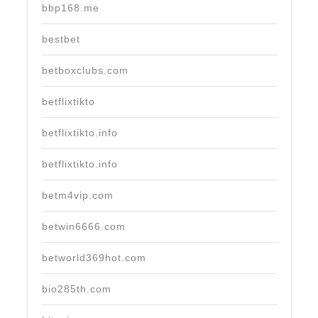
bbp168.me
bestbet
betboxclubs.com
betflixtikto
betflixtikto.info
betflixtikto.info
betm4vip.com
betwin6666.com
betworld369hot.com
bio285th.com