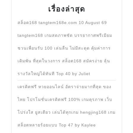
เรื่องล่าสุด
สล็อต168 tangtem168e.com 10 August 69
tangtem168 เกมสดภาพชัด บรรยากาศพรีเมียม
ชวนเพื่อนรับ 100 เล่นลื่น ไม่มีสะดุด คุ้มค่าการ
เดิมพัน ที่สุดในวงการ สล็อต168 สมัครง่าย ลุ้น
รางวัลใหญ่ได้ทันที Top 40 by Juliet
เครดิตฟรี หวยออนไลน์ อัตราจ่ายมากที่สุด ของ
ไทย โปรโมชั่นเครดิตฟรี 100% เกมคุรภาพ เว็บ
โปร่งใส ยูสเดียว เล่นได้ทุกเกม hengjing168 เกม
สล็อตหลายร้อยแบบ Top 47 by Kaylee