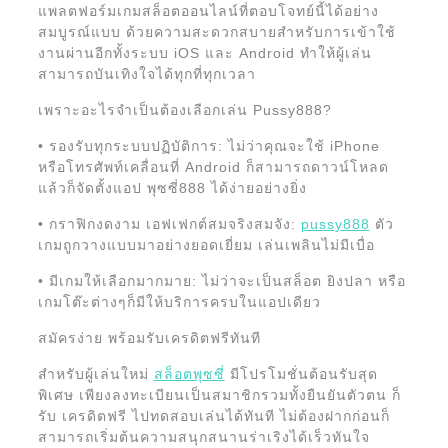
แพลตฟอร์มเกมสล็อตออนไลน์ที่ตอบโจทย์นี้ได้อย่าง
สมบูรณ์แบบ ด้วยความสะดวกสบายสำหรับการเข้าใช้
งานผ่านอีกทั้งระบบ iOS และ Android ทำให้ผู้เล่น
สามารถบันเทิงใจได้ทุกที่ทุกเวลา
เพราะอะไรจำเป็นต้องเลือกเล่น Pussy888?
• รองรับทุกระบบปฏิบัติการ: ไม่ว่าคุณจะใช้ iPhone
หรือโทรศัพท์เคลื่อนที่ Android ก็สามารถดาวน์โหลด
แล้วก็จัดตั้งแอป พุซซี่888 ได้ง่ายอย่างยิ่ง
• กราฟิกงดงาม เอฟเฟกต์สมจริงสมจัง:
pussy888
ตัว
เกมถูกวางแบบมาอย่างยอดเยี่ยม เล่นเพลินไม่มีเบื่อ
• มีเกมให้เลือกมากมาย: ไม่ว่าจะเป็นสล็อต ยิงปลา หรือ
เกมโต๊ะต่างๆก็มีให้บริการครบในแอปเดียว
สมัครง่าย พร้อมรับเครดิตฟรีทันที
สำหรับผู้เล่นใหม่
สล็อตพุซซี่
มีโปรโมชั่นต้อนรับสุด
พิเศษ เพียงลงทะเบียนเป็นสมาชิกรวมทั้งยืนยันตัวตน ก็
รับ เครดิตฟรี ไปทดสอบเล่นได้ทันที ไม่ต้องฝากก่อนก็
สามารถเริ่มต้นความสนุกสนานร่าเริงได้เร็วทันใจ