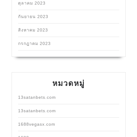
ตุลาคม 2023
กันยายน 2023
สิงหาคม 2023
กรกฎาคม 2023
หมวดหมู่
13satanbets.com
13satanbets.com
1688vegasx.com