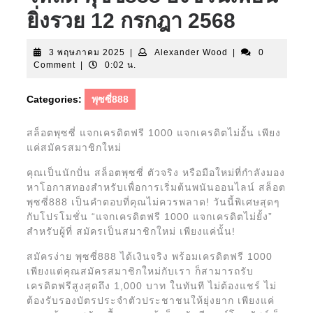
ยิ่งรวย 12 กรกฎา 2568
3
Alexander
3 พฤษภาคม 2025
|
Alexander Wood
|
0
พฤษภาคม
Wood
Comment
|
0:02 น.
2025
Categories:
พุซซี่888
สล็อตพุซซี่ แจกเครดิตฟรี 1000 แจกเครดิตไม่อั้น เพียง
แค่สมัครสมาชิกใหม่
คุณเป็นนักปั่น สล็อตพุซซี่ ตัวจริง หรือมือใหม่ที่กำลังมอง
หาโอกาสทองสำหรับเพื่อการเริ่มต้นพนันออนไลน์ สล็อต
พุซซี่888 เป็นคำตอบที่คุณไม่ควรพลาด! วันนี้พิเศษสุดๆ
กับโปรโมชั่น “แจกเครดิตฟรี 1000 แจกเครดิตไม่ยั้ง”
สำหรับผู้ที่ สมัครเป็นสมาชิกใหม่ เพียงแค่นั้น!
สมัครง่าย พุซซี่888 ได้เงินจริง พร้อมเครดิตฟรี 1000
เพียงแต่คุณสมัครสมาชิกใหม่กับเรา ก็สามารถรับ
เครดิตฟรีสูงสุดถึง 1,000 บาท ในทันที ไม่ต้องแชร์ ไม่
ต้องรับรองบัตรประจำตัวประชาชนให้ยุ่งยาก เพียงแค่