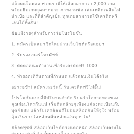
สล็อตแจ็คพอต พวกเรามีให้เลือกมากกว่า 2,000 เกม
พร้อมธีมเกมสุดมากมาย ภาพงามชัด เล่นเพลิดเพลินไม่
น่าเบื่อ และก็ที่สำคัญเป็น ทุกเกมสามารถใช้เครดิตฟรี
เล่นได้ทั้งสิ้น!
ข้อแม้ง่ายๆสำหรับการรับโปรโมชั่น
1. สมัครเป็นสมาชิกใหม่ผ่านเว็บไซต์หรือแอปฯ
2. รับรองเบอร์โทรศัพท์
3. ติดต่อคณะทำงานเพื่อรับเครดิตฟรี 1000
4. ทำยอดเทิร์นตามที่กำหนด แล้วถอนเงินได้จริง!
อย่ารอช้า! สมัครเลยวันนี้ รับเครดิตฟรีไม่อั้น!
โปรโมชั่นแบบงี้มีปริมาณจำกัด รีบคว้าโอกาสทองของ
คุณก่อนใครกันแน่ เริ่มต้นกล้วยๆเพียงแค่ลงทะเบียนกับ
พุซซี่888 แล้วรับเครดิตฟรีไปปั่นสล็อตกันให้จุใจ พร้อม
ลุ้นเงินรางวัลหลักหมื่นหลักแสนทุกๆวัน!
สล็อตพุซซี่ สล็อตเว็บไซต์ตรงแตกหนัก สล็อตเว็บตรงไม่
ผ่านเอเย่นต์ จัดเต็มเกมสล็อตแตกหนัก