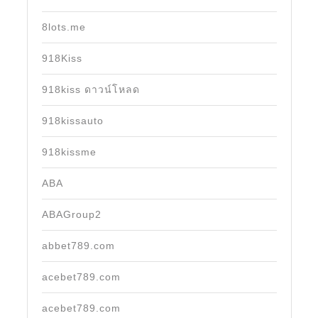
8lots.me
918Kiss
918kiss ดาวน์โหลด
918kissauto
918kissme
ABA
ABAGroup2
abbet789.com
acebet789.com
acebet789.com