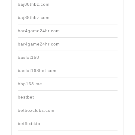
baj88thbz.com
baj88thbz.com
bar4game24hr.com
bar4game24hr.com
baslot168
baslot168bet.com
bbp168.me
bestbet
betboxclubs.com
betflixtikto