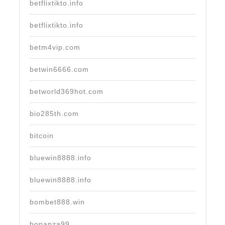
betflixtikto.info
betflixtikto.info
betm4vip.com
betwin6666.com
betworld369hot.com
bio285th.com
bitcoin
bluewin8888.info
bluewin8888.info
bombet888.win
bonanza99