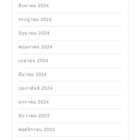
สิงหาคม 2024
กรกฎาคม 2024
มิถุนายน 2024
พฤษภาคม 2024
เมษายน 2024
มีนาคม 2024
กุมภาพันธ์ 2024
มกราคม 2024
ธันวาคม 2023
พฤศจิกายน 2023