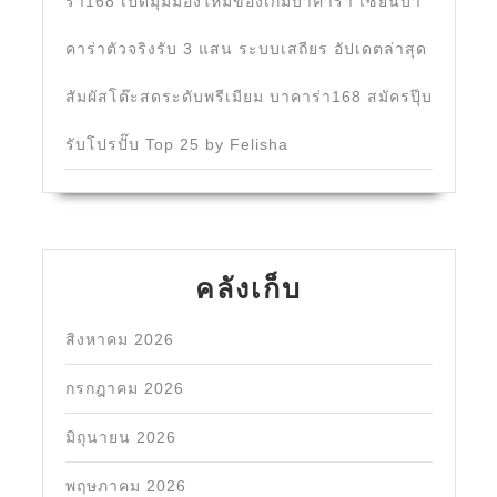
ร่า168 เปิดมุมมองใหม่ของเกมบาคาร่า เซียนบา
คาร่าตัวจริงรับ 3 แสน ระบบเสถียร อัปเดตล่าสุด
สัมผัสโต๊ะสดระดับพรีเมียม บาคาร่า168 สมัครปุ๊บ
รับโปรปั๊บ Top 25 by Felisha
คลังเก็บ
สิงหาคม 2026
กรกฎาคม 2026
มิถุนายน 2026
พฤษภาคม 2026