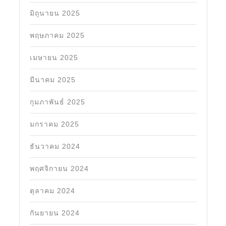
มิถุนายน 2025
พฤษภาคม 2025
เมษายน 2025
มีนาคม 2025
กุมภาพันธ์ 2025
มกราคม 2025
ธันวาคม 2024
พฤศจิกายน 2024
ตุลาคม 2024
กันยายน 2024