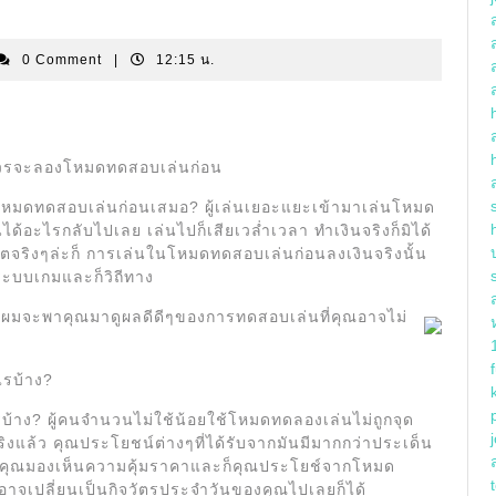
ander
0 Comment
|
12:15 น.
d
ดควรจะลองโหมดทดสอบเล่นก่อน
โหมดทดสอบเล่นก่อนเสมอ? ผู้เล่นเยอะแยะเข้ามาเล่นโหมด
ด้อะไรกลับไปเลย เล่นไปก็เสียเวล่ำเวลา ทำเงินจริงก็มิได้
็อตจริงๆล่ะก็ การเล่นในโหมดทดสอบเล่นก่อนลงเงินจริงนั้น
องระบบเกมและก็วิถีทาง
 ผมจะพาคุณมาดูผลดีดีๆของการทดสอบเล่นที่คุณอาจไม่
รบ้าง?
้าง? ผู้คนจำนวนไม่ใช้น้อยใช้โหมดทดลองเล่นไม่ถูกจุด
ริงแล้ว คุณประโยชน์ต่างๆที่ได้รับจากมันมีมากกว่าประเด็น
ห้คุณมองเห็นความคุ้มราคาและก็คุณประโยช์จากโหมด
อาจเปลี่ยนเป็นกิจวัตรประจำวันของคุณไปเลยก็ได้