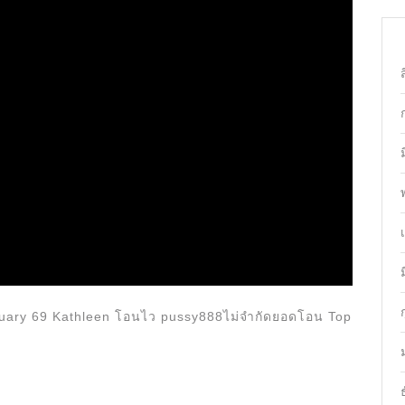
 January 69 Kathleen โอนไว pussy888ไม่จำกัดยอดโอน Top