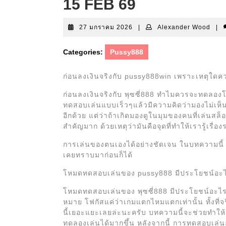
15 FEB 69
27
Alex
27 มกราคม 2026
|
Alexander Wood
|
มกราคม
Woo
2026
Categories:
Pussy888
ก่อนลงเงินจริงกับ pussy888win เพราะเหตุใ
ก่อนลงเงินจริงกับ พุซซี่888 ทำไมควรจะทดลอง
ทดสอบเล่นแบบเร็วๆแล้วมีความคิดว่ามองไม่เห็นไ
อีกด้วย แต่ว่าถ้าเกิดมองดูในมุมของคนที่เล่นสล
สำคัญมาก ด้วยเหตุว่ามันคือจุดที่ทำให้เรารู้เรื่
การเล่นของตนเองได้อย่างชัดเจน ในบทความนี้
เคยทราบมาก่อนก็ได้
โหมดทดสอบเล่นของ pussy888 มีประโยชน์อะไ
โหมดทดสอบเล่นของ พุซซี่888 มีประโยชน์อะไรบ
หมาย โฟกัสแค่ว่าเกมแตกไหมแตกเท่านั้น ทั้งที่จ
นี้เยอะแยะเลยล่ะนะครับ บทความนี้จะช่วยทำใ
ทดลองเล่นได้มากขึ้น หลังจากนี้ การทดสอบเล่น