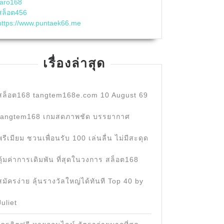
faro168
สล็อต456
https://www.puntaek66.me
เรื่องล่าสุด
สล็อต168 tangtem168e.com 10 August 69
tangtem168 เกมสดภาพชัด บรรยากาศ
พรีเมียม ชวนเพื่อนรับ 100 เล่นลื่น ไม่มีสะดุด
คุ้มค่าการเดิมพัน ที่สุดในวงการ สล็อต168
สมัครง่าย ลุ้นรางวัลใหญ่ได้ทันที Top 40 by
Juliet