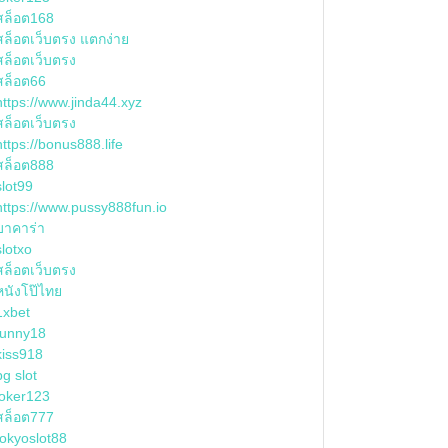
สล็อต168
สล็อตเว็บตรง แตกง่าย
สล็อตเว็บตรง
สล็อต66
https://www.jinda44.xyz
สล็อตเว็บตรง
https://bonus888.life
สล็อต888
slot99
https://www.pussy888fun.io
บาคาร่า
slotxo
สล็อตเว็บตรง
หนังโป๊ไทย
1xbet
funny18
kiss918
pg slot
joker123
สล็อต777
tokyoslot88