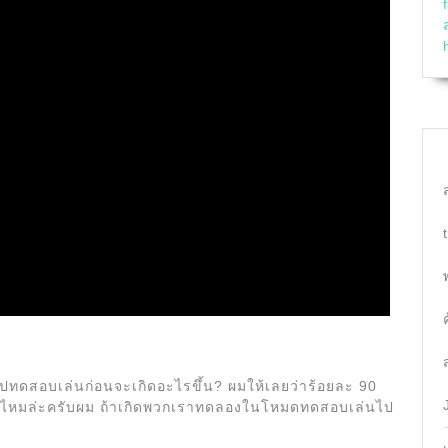
งไปทดสอบเล่นก่อนจะเกิดอะไรขึ้น? ผมให้เลยว่าร้อยละ 90
งกว่าไหมล่ะครับผม ถ้าเกิดพวกเราทดลองในโหมดทดสอบเล่นไป