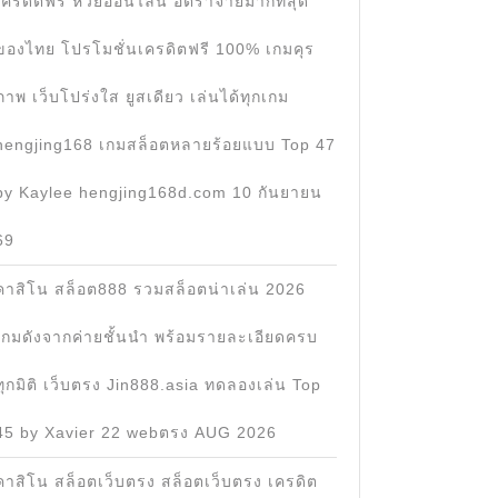
เครดิตฟรี หวยออนไลน์ อัตราจ่ายมากที่สุด
ของไทย โปรโมชั่นเครดิตฟรี 100% เกมคุร
ภาพ เว็บโปร่งใส ยูสเดียว เล่นได้ทุกเกม
hengjing168 เกมสล็อตหลายร้อยแบบ Top 47
by Kaylee hengjing168d.com 10 กันยายน
69
คาสิโน สล็อต888 รวมสล็อตน่าเล่น 2026
เกมดังจากค่ายชั้นนำ พร้อมรายละเอียดครบ
ทุกมิติ เว็บตรง Jin888.asia ทดลองเล่น Top
45 by Xavier 22 webตรง AUG 2026
คาสิโน สล็อตเว็บตรง สล็อตเว็บตรง เครดิต