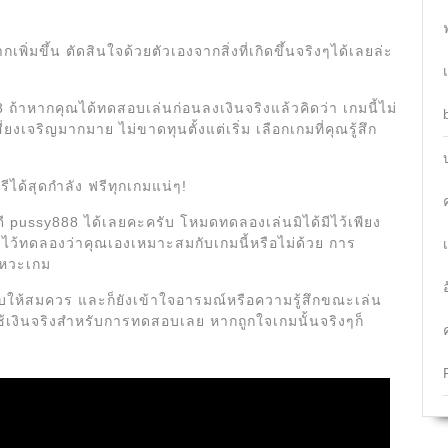
ิ่มขึ้น ตัดสินใจด้วยตัวเองจากสิ่งที่เกิดขึ้นจริงๆได้เลยล่ะ
 ถ้าหากคุณได้ทดสอบเล่นก่อนลงเงินจริงแล้วคิดว่า เกมนี้ไม่
งเจริญมากมาย ไม่ขาดทุนตั้งแต่เริ่ม เลือกเกมที่คุณรู้สึก
ด้สุดกำลัง ฟรีทุกเกมแน่ๆ!
pussy888 ได้เลยคะครับ โหมดทดลองเล่นมิได้มีไว้เพียง
มีไว้ทดลองว่าคุณเองเหมาะสมกับเกมนี้หรือไม่ด้วย การ
งหวะเกม
ห้สมควร และก็ยังเข้าใจอารมณ์หรือความรู้สึกขณะเล่น
งใช้เงินจริงสำหรับการทดสอบเลย หากถูกใจเกมนั้นจริงๆก็