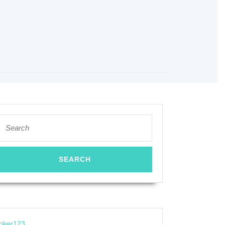
Search
or:
joker123