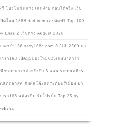
ฟรี โปรโมชั่นแรง เล่นง่าย ถอนได้จริง เว็บ
เปิดใหม่ 188Bets4.com เครดิตฟรี Top 100
by Elias 2 เว็บตรง August 2026
บาคาร่า168 sexy168c.com 8 JUL 2569 บา
คาร่า168 เปิดมุมมองใหม่ของเกมบาคาร่า
เซียนบาคาร่าตัวจริงรับ 3 แสน ระบบเสถียร
อัปเดตล่าสุด สัมผัสโต๊ะสดระดับพรีเมียม บา
คาร่า168 สมัครปุ๊บ รับโปรปั๊บ Top 25 by
Felisha