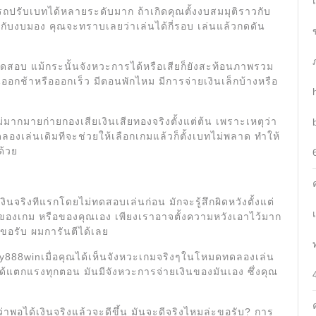
ารถปรับเบทได้หลายระดับมาก ถ้าเกิดคุณตั้งงบสมมุติราวกับ
ับงบมอง คุณจะทราบเลยว่าเล่นได้กี่รอบ เล่นแล้วกดดัน
ดสอบ แม้กระนั้นจังหวะการได้หรือเสียก็ยังสะท้อนภาพรวม
ออกช้าหรือออกเร็ว มีตอนพักไหม มีการจ่ายเงินเล็กบ้างหรือ
กมายก่ายกองเสียเงินเสียทองจริงตั้งแต่ต้น เพราะเหตุว่า
ลองเล่นเดิมทีจะช่วยให้เลือกเกมแล้วก็ตั้งเบทไม่พลาด ทำให้
ด้วย
งินจริงทีแรกโดยไม่ทดสอบเล่นก่อน มักจะรู้สึกผิดหวังตั้งแต่
บ ของเกม หรือของคุณเอง เพียงเราอาจตั้งความหวังเอาไว้มาก
ขอรับ ผมการันตีได้เลย
888winเมื่อคุณได้เห็นจังหวะเกมจริงๆในโหมดทดลองเล่น
ิได้แตกแรงทุกตอน มันมีจังหวะการจ่ายเงินของมันเอง ซึ่งคุณ
ว่าพอได้เงินจริงแล้วจะดีขึ้น มันจะดีจริงไหมล่ะขอรับ? การ