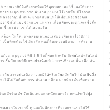
ก็ พวกเราก็มีสิ่งที่อยากที่จะให้คุณบอกและก็ชี้แจงให้สหาย
สหายของคุณสามารถเล่นเกม pgslot ได้ง่ายขึ้น มีโอกาส
อนต่างๆกลุ่มนี้ มันจะช่วยสนับสนุนให้เพื่อนพ้องของคุณ
ืออาชีพได้แบบชิวๆแน่ๆ แน่ๆว่า เพื่อนพ้องของคุณจะเชื่อสิ่ง
ั้น ชี้แนะพวกเขาได้เลยขอรับ
สล็อต ในโหมดทดสอบเล่นก่อนเสมอ เพื่อเข้าใจวิธีการ
ป็นที่จะต้องใช้เงินจริง คุณก็ต้องคอยอธิบายการทำงาน
้นกับเกม pgslot ที่มี 3-5 รีลก็พอแล้วครับ มีเพย์ไลน์หรือไลน์
เริ่มกับเกมที่มีเบทอย่างน้อยที่ 1 บาทเพียงแค่นั้น เพื่อเล่น
 เป็นความบันเทิง อาจจะมีได้หรือเสียสลับกันไป มันเป็นสิ่ง
ที่จะได้ไม่ยึดติดกับการเล่นเกม สล็อต มากนัก เล่นเพื่อความ
วันแล้ววันเล่า จัดเต็มเกมแตกหนักแตกจริง ถอนง่ายไม่ยุ่ง
ต ของเราในเวลานี้ คุณจะไม่ต้องการที่จะอยากแปรไปใช้