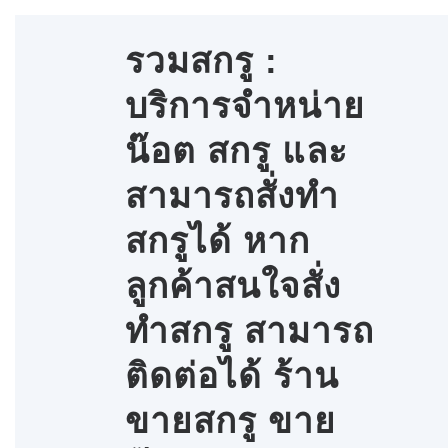
Skip
to
รวมสกรู :
content
บริการจำหน่าย
น๊อต สกรู และ
สามารถสั่งทำ
สกรูได้ หาก
ลูกค้าสนใจสั่ง
ทำสกรู สามารถ
ติดต่อได้ ร้าน
ขายสกรู ขาย