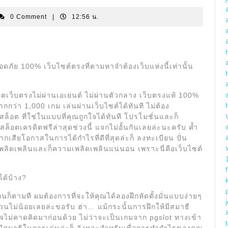
ander
0 Comment
|
12:56 น.
d
อดภัย 100% เว็บไซต์ตรงที่ตามหาจำต้องเว็บแห่งนี้เท่านั้น
อตเว็บตรงไม่ผ่านเอเย่นต์ ไม่ผ่านตัวกลาง เว็บตรงแท้ 100%
กกว่า 1,000 เกม เล่นผ่านเว็บไซต์ได้ทันที ไม่ต้อง
สล็อต ที่ใช่ในแบบที่คุณถูกใจได้ทันที โปรโมชั่นและก็
สล็อตเครดิตฟรีล่าสุดช่วงนี้ แจกไม่อั้นกันเลยล่ะนะครับ ค้ำ
สียโอกาสในการได้กำไรที่ดีที่สุดล่ะก็ ลงทะเบียน ปั่น
พลิดเพลินและก็ความเพลิดเพลินแน่นอน เพราะนี่คือเว็บไซต์
ได้บ้าง?
นก็ตามที ผมต้องการที่จะให้คุณได้ลองฝึกหัดตั้งมั่นแบบง่ายๆ
วนไม่น้อยเลยล่ะขอรับ ฮ่า… แม้กระนั้นการฝึกให้มีสมาธี
จไม่คาดคิดมาก่อนด้วย ไม่ว่าจะเป็นเกมจาก pgslot ทางเข้า
ีสมาธิในการเล่นล่ะก็ จังหวะสำหรับเพื่อการทำกำไรของคุณ