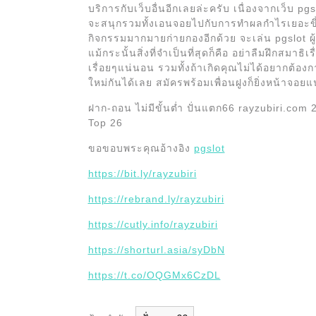
บริการกับเว็บอื่นอีกเลยล่ะครับ เนื่องจากเว็บ 
จะสนุกรวมทั้งเอนจอยไปกับการทำผลกำไรเยอะขึ้น
กิจกรรมมากมายก่ายกองอีกด้วย จะเล่น pgslot ผู้
แม้กระนั้นสิ่งที่จำเป็นที่สุดก็คือ อย่าลืมฝึกสมา
เรื่อยๆแน่นอน รวมทั้งถ้าเกิดคุณไม่ได้อยากต้
ใหม่กันได้เลย สมัครพร้อมเพื่อนฝูงก็ยิ่งหน้าจอย
ฝาก-ถอน ไม่มีขั้นต่ำ ปั่นแตก66 rayzubiri.com 
Top 26
ขอขอบพระคุณอ้างอิง
pgslot
https://bit.ly/rayzubiri
https://rebrand.ly/rayzubiri
https://cutly.info/rayzubiri
https://shorturl.asia/syDbN
https://t.co/OQGMx6CzDL