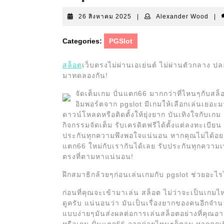
26
Alex
26 สิงหาคม 2025
|
Alexander Wood
|
สิงหาคม
Woo
2025
Categories:
PGSlot
สล็อต
เว็บตรงไม่ผ่านเอเย่นต์ ไม่ผ่านตัวกลาง ปล
มาทดลองกัน!
จัดเต็มเกม ปั่นแตก66 มากกว่าที่ไหนๆกับสล็
อิมพอร์ตจาก pgslot มีเกมให้เลือกเล่นเยอะมา
ดาวน์โหลดหรือติดตั้งให้ยุ่งยาก บันเทิงใจกับเกม 
กิจกรรมจัดเต็ม รับเครดิตฟรีได้ตั้งแต่ลงทะเบียน 
ประกันทุกความพึงพอใจแน่นอน หากคุณไม่ได้อยากเ
แตก66 ใหม่กับเรากันได้เลย รับประกันทุกความเ
ตรงที่ตามหาแน่นอน!
ฝึกสมาธิกล้วยๆก่อนเล่นเกมกับ pgslot ช่วยอะไร
ก่อนที่คุณจะเข้ามาเล่น สล็อต ไม่ว่าจะเป็นเกมไห
ดูครับ แน่นอนว่า มันเป็นเรื่องยากของคนอีกจำน
แบบง่ายๆมันส่งผลต่อการเล่นสล็อตอย่างที่คุณอา
หรือเกม ปั่นแตก66 จากค่ายไหนๆก็ตาม หากคุณม