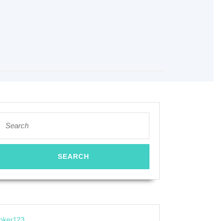
Search
or:
joker123