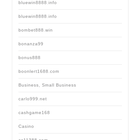
bluewin8888.info
bluewin8888.info
bombet888.win
bonanza99
bonus888
boonlert1688.com
Business, Small Business
carlo999.net
cashgame168
Casino
cc11388.com