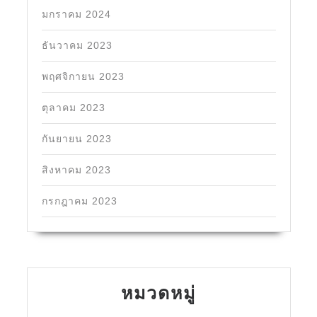
มกราคม 2024
ธันวาคม 2023
พฤศจิกายน 2023
ตุลาคม 2023
กันยายน 2023
สิงหาคม 2023
กรกฎาคม 2023
หมวดหมู่