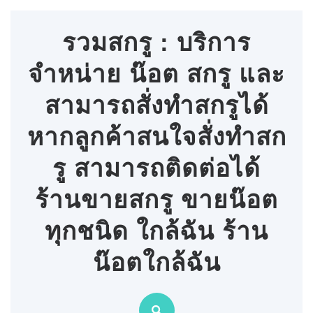
Skip
to
รวมสกรู : บริการ
content
จำหน่าย น๊อต สกรู และ
สามารถสั่งทำสกรูได้
หากลูกค้าสนใจสั่งทำสก
รู สามารถติดต่อได้
ร้านขายสกรู ขายน๊อต
ทุกชนิด ใกล้ฉัน ร้าน
น๊อตใกล้ฉัน