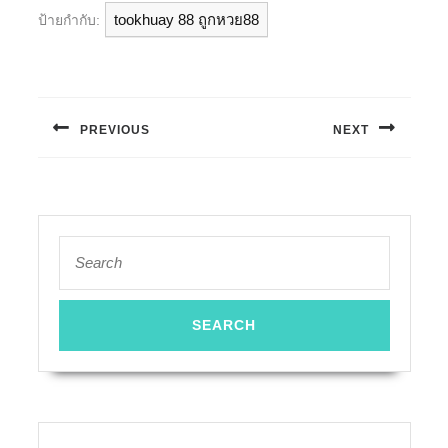
tookhuay 88 ถูกหวย88
ป้ายกำกับ:
แนะแนว
เรื่อง
PREVIOUS
NEXT
Previous
Next
post:
post:
Search
for: