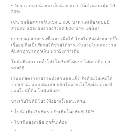
• อัตราจ่ายลดน้อยลงเล็กน้อย แต่ว่าได้ส่วนลดเพิ่ม 10–
20%
เช่น ผมซื้อสลากกินแบ่ง 1,000 บาท แต่เลือกแบบมี
ส่วนลด 20% ผมจ่ายจริงแค่ 800 บาท แค่นั้น!
แปลว่าผมสามารถซื้อเลขเพิ่มได้ โดยไม่ต้องจ่ายมากขึ้น
เรื่อยๆ ถือเป็นฟีเจอร์ที่ช่วยให้การเล่นหวยในแต่ละงวด
คุ้มค่าทุกบาททุกเงิน มากยิ่งกว่าเดิม
โบนัสพิเศษรวมทั้งโปรโมชั่นที่ได้แบบไม่คาดคิด ถูก
หวย88
เว้นแต่อัตราจ่ายรวมทั้งส่วนลดแล้ว สิ่งที่ผมไม่เคยได้
จากเจ้ามือแบบเดิมเลย กลับได้จากเว็บไซต์ลอตเตอรี่
ออนไลน์ก็คือ โบนัสพิเศษ
บางเว็บไซต์มีโปรให้อย่างงี้เลยนะครับ:
• โบนัสเพิ่มเงินทีแรก รับเพิ่มโดยทันที 10%
• โปรคืนยอดเสีย ทุกสิ้นเดือน